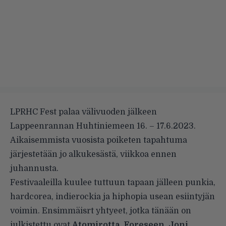
LPRHC Fest palaa välivuoden jälkeen
Lappeenrannan Huhtiniemeen 16. – 17.6.2023.
Aikaisemmista vuosista poiketen tapahtuma
järjestetään jo alkukesästä, viikkoa ennen
juhannusta.
Festivaaleilla kuulee tuttuun tapaan jälleen punkia,
hardcorea, indierockia ja hiphopia usean esiintyjän
voimin. Ensimmäisrt yhtyeet, jotka tänään on
julkistettu ovat
Atomirotta, Foreseen, Joni