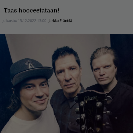
Taas hooceetataan!
Julkaistu:
15.12.2022 13:00
Jarkko Fräntilä