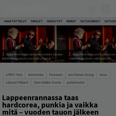
HAASTATTELUT
SINGLET
IGNOSTOT
KEIKAT
UUTUUSBIISIT
UUTUUS
1.
2.
Eppu Normaalin viimeinen keikka tänään –
Eppu Normaali soitti viimeisen
katso kuvagalleria torstailta täältä
– nämä kappaleet sillä kuultiin
LPRHC Fest
Atomirotta
Foreseen
Joni Ekman Group
Kissa
Likaiset Pikkarit
One Hidden Frame
puhelinseksi
Lappeenrannassa taas
hardcorea, punkia ja vaikka
mitä – vuoden tauon jälkeen