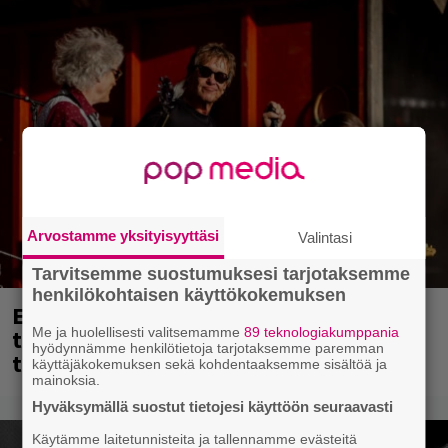
Arvostamme yksityisyyttäsi
Valintasi
Tarvitsemme suostumuksesi tarjotaksemme
henkilökohtaisen käyttökokemuksen
Eppu Normaalin viimeinen keikka
tänään – katso kuvagalleria torstailta
Me ja huolellisesti valitsemamme
89 teknologiakumppania
hyödynnämme henkilötietoja tarjotaksemme paremman
täältä
käyttäjäkokemuksen sekä kohdentaaksemme sisältöä ja
mainoksia.
Hyväksymällä suostut tietojesi käyttöön seuraavasti
Käytämme laitetunnisteita ja tallennamme evästeitä