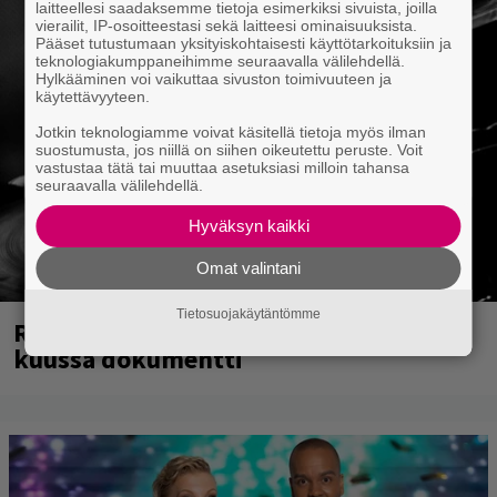
laitteellesi saadaksemme tietoja esimerkiksi sivuista, joilla
vierailit, IP-osoitteestasi sekä laitteesi ominaisuuksista.
Pääset tutustumaan yksityiskohtaisesti käyttötarkoituksiin ja
teknologiakumppaneihimme seuraavalla välilehdellä.
Hylkääminen voi vaikuttaa sivuston toimivuuteen ja
käytettävyyteen.
Jotkin teknologiamme voivat käsitellä tietoja myös ilman
suostumusta, jos niillä on siihen oikeutettu peruste. Voit
vastustaa tätä tai muuttaa asetuksiasi milloin tahansa
seuraavalla välilehdellä.
Hyväksyn kaikki
Omat valintani
Tietosuojakäytäntömme
Rushin Neil Peartista ilmestyy ensi
kuussa dokumentti