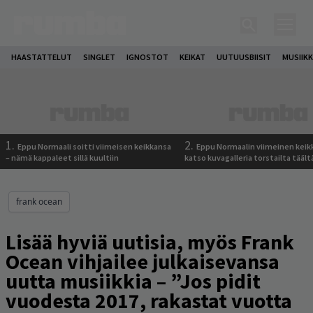
HAASTATTELUT
SINGLET
IGNOSTOT
KEIKAT
UUTUUSBIISIT
MUSIIKK
1.
2.
Eppu Normaali soitti viimeisen keikkansa
Eppu Normaalin viimeinen keik
– nämä kappaleet sillä kuultiin
katso kuvagalleria torstailta täält
frank ocean
Lisää hyviä uutisia, myös Frank
Ocean vihjailee julkaisevansa
uutta musiikkia – ”Jos pidit
vuodesta 2017, rakastat vuotta