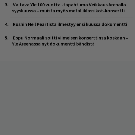
Valtava Yle 100 vuotta -tapahtuma Veikkaus Arenalla
syyskuussa – muista myös metalliklassikot-konsertti
Rushin Neil Peartista ilmestyy ensi kuussa dokumentti
Eppu Normaali soitti viimeisen konserttinsa koskaan –
Yle Areenassa nyt dokumentti bändistä