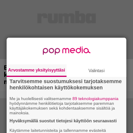
Eppu Normaali soitti viimeisen
Arvostamme yksityisyyttäsi
Valintasi
konserttinsa koskaan – Yle Areenassa
nyt dokumentti bändistä
Tarvitsemme suostumuksesi tarjotaksemme
henkilökohtaisen käyttökokemuksen
Me ja huolellisesti valitsemamme
89 teknologiakumppania
hyödynnämme henkilötietoja tarjotaksemme paremman
käyttäjäkokemuksen sekä kohdentaaksemme sisältöä ja
mainoksia.
Hyväksymällä suostut tietojesi käyttöön seuraavasti
Käytämme laitetunnisteita ja tallennamme evästeitä