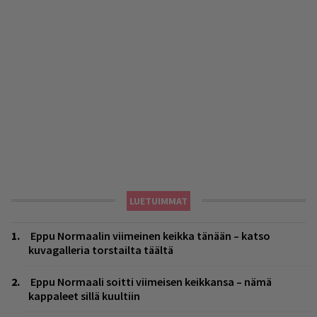
LUETUIMMAT
Eppu Normaalin viimeinen keikka tänään – katso
kuvagalleria torstailta täältä
Eppu Normaali soitti viimeisen keikkansa – nämä
kappaleet sillä kuultiin