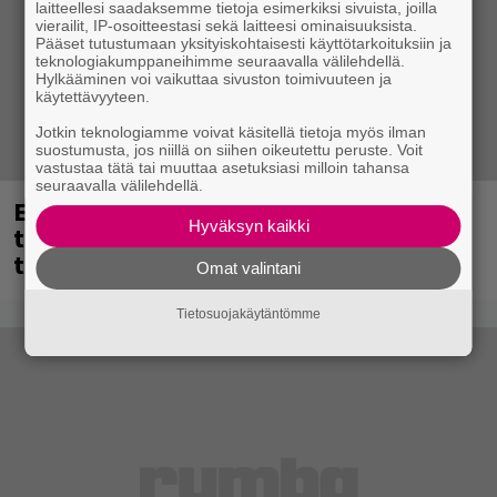
laitteellesi saadaksemme tietoja esimerkiksi sivuista, joilla
vierailit, IP-osoitteestasi sekä laitteesi ominaisuuksista.
Pääset tutustumaan yksityiskohtaisesti käyttötarkoituksiin ja
teknologiakumppaneihimme seuraavalla välilehdellä.
Hylkääminen voi vaikuttaa sivuston toimivuuteen ja
käytettävyyteen.
Jotkin teknologiamme voivat käsitellä tietoja myös ilman
suostumusta, jos niillä on siihen oikeutettu peruste. Voit
vastustaa tätä tai muuttaa asetuksiasi milloin tahansa
seuraavalla välilehdellä.
Eppu Normaalin viimeinen keikka
Hyväksyn kaikki
tänään – katso kuvagalleria torstailta
täältä
Omat valintani
Tietosuojakäytäntömme