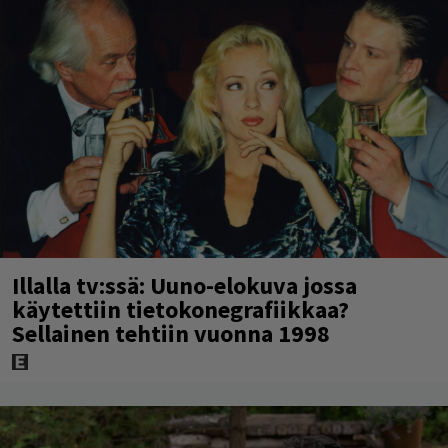
Illalla tv:ssä: Uuno-elokuva jossa
käytettiin tietokonegrafiikkaa?
Sellainen tehtiin vuonna 1998