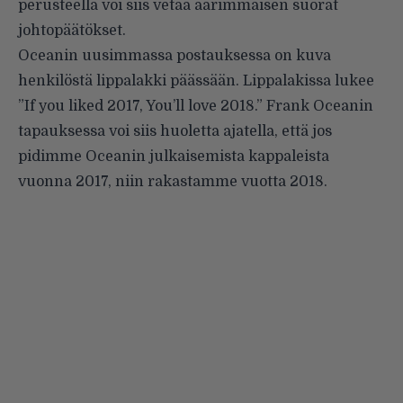
perusteella voi siis vetää äärimmäisen suorat
johtopäätökset.
Oceanin uusimmassa postauksessa on kuva
henkilöstä lippalakki päässään. Lippalakissa lukee
”If you liked 2017, You’ll love 2018.” Frank Oceanin
tapauksessa voi siis huoletta ajatella, että jos
pidimme Oceanin julkaisemista kappaleista
vuonna 2017, niin rakastamme vuotta 2018.