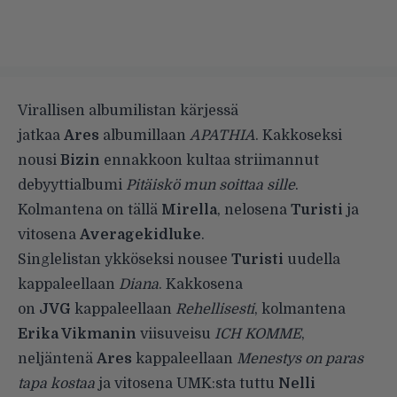
Virallisen albumilistan kärjessä
jatkaa
Ares
albumillaan
APATHIA
. Kakkoseksi
nousi
Bizin
ennakkoon kultaa striimannut
debyyttialbumi
Pitäiskö mun soittaa sille
.
Kolmantena on tällä
Mirella
, nelosena
Turisti
ja
vitosena
Averagekidluke
.
Singlelistan ykköseksi nousee
Turisti
uudella
kappaleellaan
Diana
. Kakkosena
on
JVG
kappaleellaan
Rehellisesti
, kolmantena
Erika Vikmanin
viisuveisu
ICH KOMME
,
neljäntenä
Ares
kappaleellaan
Menestys on paras
tapa kostaa
ja vitosena UMK:sta tuttu
Nelli