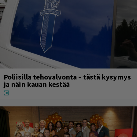
Poliisilla tehovalvonta – tästä kysymys
ja näin kauan kestää