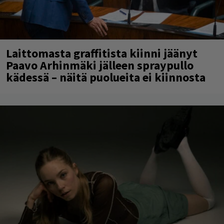
Laittomasta graffitista kiinni jäänyt
Paavo Arhinmäki jälleen spraypullo
kädessä – näitä puolueita ei kiinnosta