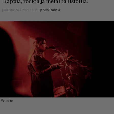
Räppiä, rockia ja metallia listoilla.
Julkaistu:
24.2.2025 10:51
Jarkko Fräntilä
Vermilia