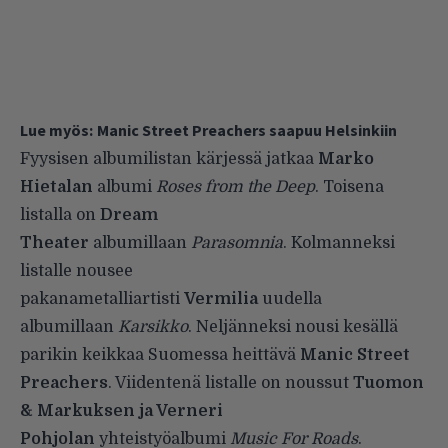
Lue myös:
Manic Street Preachers saapuu Helsinkiin
Fyysisen albumilistan kärjessä jatkaa
Marko
Hietalan
albumi
Roses from the Deep
. Toisena
listalla on
Dream
Theater
albumillaan
Parasomnia
. Kolmanneksi
listalle nousee
pakanametalliartisti
Vermilia
uudella
albumillaan
Karsikko
. Neljänneksi nousi kesällä
parikin keikkaa Suomessa heittävä
Manic Street
Preachers
. Viidentenä listalle on noussut
Tuomon
& Markuksen
ja Verneri
Pohjolan
yhteistyöalbumi
Music For Roads
.