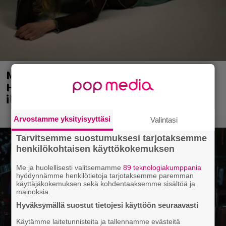
Mainio ohjelmatoimisto juhlii
Helsingissä 10-vuotista taivaltaan –
ilmaistapahtumassa loistoesiintyjät
Arvostamme yksityisyyttäsi
Valintasi
Tarvitsemme suostumuksesi tarjotaksemme
henkilökohtaisen käyttökokemuksen
Me ja huolellisesti valitsemamme
89 teknologiakumppania
hyödynnämme henkilötietoja tarjotaksemme paremman
käyttäjäkokemuksen sekä kohdentaaksemme sisältöä ja
mainoksia.
Hyväksymällä suostut tietojesi käyttöön seuraavasti
Käytämme laitetunnisteita ja tallennamme evästeitä