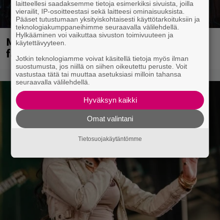
laitteellesi saadaksemme tietoja esimerkiksi sivuista, joilla
vierailit, IP-osoitteestasi sekä laitteesi ominaisuuksista.
Pääset tutustumaan yksityiskohtaisesti käyttötarkoituksiin ja
teknologiakumppaneihimme seuraavalla välilehdellä.
Hylkääminen voi vaikuttaa sivuston toimivuuteen ja
Mainioita uutisia Remu Aaltosen
käytettävyyteen.
faneille
Jotkin teknologiamme voivat käsitellä tietoja myös ilman
suostumusta, jos niillä on siihen oikeutettu peruste. Voit
vastustaa tätä tai muuttaa asetuksiasi milloin tahansa
seuraavalla välilehdellä.
Hyväksyn kaikki
Omat valintani
Tietosuojakäytäntömme