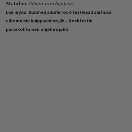
Matulan
Hitaammin hautaan
.
Lue myös:
Suomen suurin rock-festivaali sai lisää
ulkomaisia huippuesiintyjiä – Rockfestin
päiväkohtainen ohjelma julki