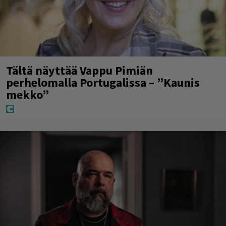
Tältä näyttää Vappu Pimiän
perhelomalla Portugalissa – ”Kaunis
mekko”