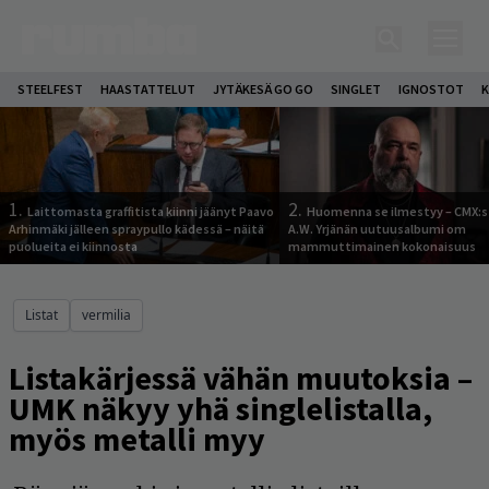
STEELFEST
HAASTATTELUT
JYTÄKESÄ GO GO
SINGLET
IGNOSTOT
K
1.
2.
Laittomasta graffitista kiinni jäänyt Paavo
Huomenna se ilmestyy – CMX:s
Arhinmäki jälleen spraypullo kädessä – näitä
A.W. Yrjänän uutuusalbumi om
puolueita ei kiinnosta
mammuttimainen kokonaisuus
Listat
vermilia
Listakärjessä vähän muutoksia –
UMK näkyy yhä singlelistalla,
myös metalli myy