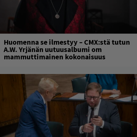
Huomenna se ilmestyy – CMX:stä tutun
A.W. Yrjänän uutuusalbumi om
mammuttimainen kokonaisuus