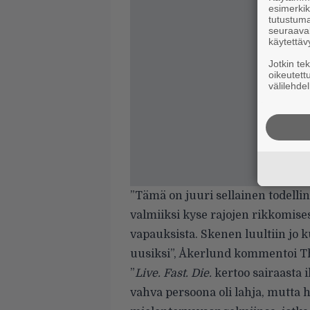
esimerkiks
tutustuma
seuraaval
käytettäv
Jotkin te
oikeutett
välilehdel
”Tämä on juuri sellainen todelline
valmiiksi kyse rajojen rikkomises
vapauksista. Skenen luultiin jo 
uusiksi”, Åkerlund kommentoi
T
”
Live. Fast. Die.
kertoo sairaasta i
vahva persoona oli lahja, mutta 