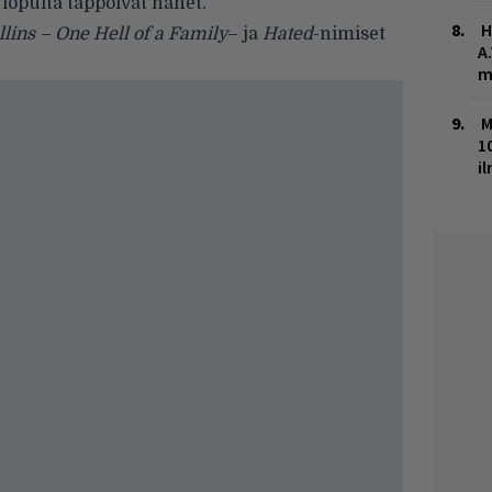
lopulta tappoivat hänet.”
H
lins – One Hell of a Family
– ja
Hated
-nimiset
A
m
M
1
i