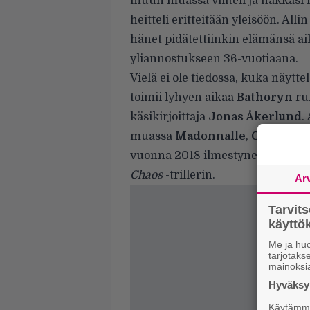
muun muassa viilteli ja hakkasi its
heitteli eritteitään yleisöön. Al
hänet pidätettiinkin elämänsä aik
yliannostukseen 36-vuotiaana.
Vielä ei ole tiedossa, kuka näytt
toimii lyhyen aikaa
Bathoryn
rum
käsikirjoittaja
Jonas Åkerlund
.
muassa
Madonnalle
,
Ozzy Osbo
vuonna 2018 ilmestyneen Norjan
Chaos
-trillerin.
Ar
Tarvit
käytt
Me ja huo
tarjotak
mainoksi
Hyväksym
Käytämme 