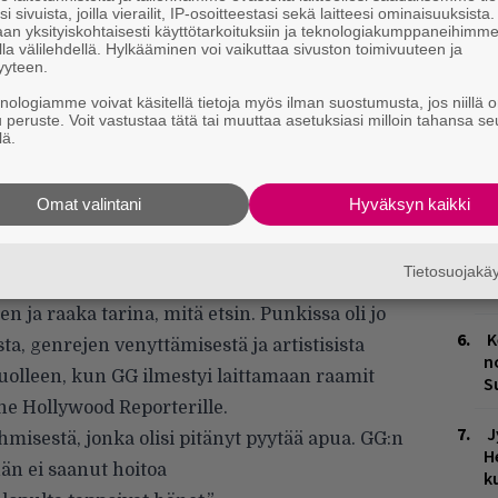
i sivuista, joilla vierailit, IP-osoitteestasi sekä laitteesi ominaisuuksista
Ä
an yksityiskohtaisesti käyttötarkoituksiin ja teknologiakumppaneihimm
es
la välilehdellä. Hylkääminen voi vaikuttaa sivuston toimivuuteen ja
yyteen.
L
knologiamme voivat käsitellä tietoja myös ilman suostumusta, jos niillä o
u peruste. Voit vastustaa tätä tai muuttaa asetuksiasi milloin tahansa se
P
lä.
k
M
Omat valintani
Hyväksyn kaikki
H
t
Tietosuojak
o
n ja raaka tarina, mitä etsin. Punkissa oli jo
K
ta, genrejen venyttämisestä ja artistisista
n
kuolleen, kun GG ilmestyi laittamaan raamit
S
he Hollywood Reporterille
.
J
hmisestä, jonka olisi pitänyt pyytää apua. GG:n
H
hän ei saanut hoitoa
k