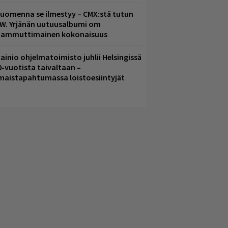
uomenna se ilmestyy – CMX:stä tutun
.W. Yrjänän uutuusalbumi om
ammuttimainen kokonaisuus
ainio ohjelmatoimisto juhlii Helsingissä
0-vuotista taivaltaan –
lmaistapahtumassa loistoesiintyjät