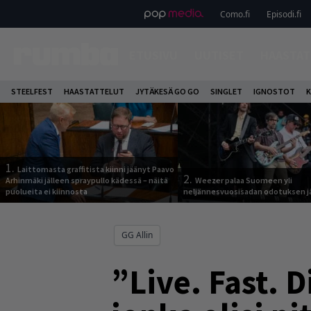
Como.fi
Episodi.fi
ETUSIVU
UUTISET
HAASTAT
STEELFEST
HAASTATTELUT
JYTÄKESÄ GO GO
SINGLET
IGNOSTOT
K
1.
Laittomasta graffitista kiinni jäänyt Paavo
2.
Arhinmäki jälleen spraypullo kädessä – näitä
Weezer palaa Suomeen yli
puolueita ei kiinnosta
neljännesvuosisadan odotuksen j
GG Allin
”Live. Fast. D