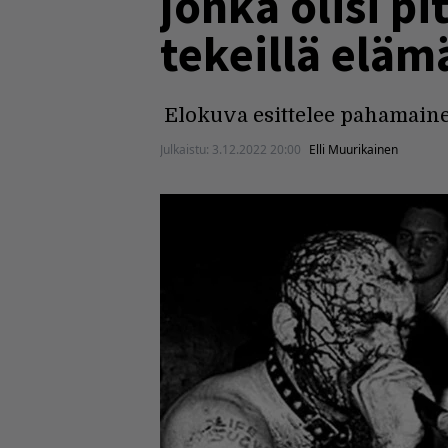
jonka olisi p
tekeillä elä
Elokuva esittelee pahamaine
Julkaistu:
3.12.2022 20:00
Elli Muurikainen