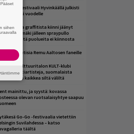
. Pääset
ärimetallifestivaali Hyvinkäällä julkisti
e
iintyjiä ensi vuodelle
aittomasta graffitista kiinni jäänyt
n siihen
uraavalla
aavo Arhinmäki jälleen spraypullo
ädessä – näitä puolueita ei kiinnosta
ainioita uutisia Remu Aaltosen faneille
elsingin Kulttuuritalon KULT-klubi
arjoaa kulttiartisteja, suomalaista
äytäntömme
saamista ja kaikkea siltä väliltä
ent mainittu, ja syystä: kovassa
osteessa olevan ruotsalaisyhtye saapuu
uomeen
ytäkesä Go-Go -festivaalia vietettiin
elsingin Suvilahdessa – katso
uvagalleria täältä