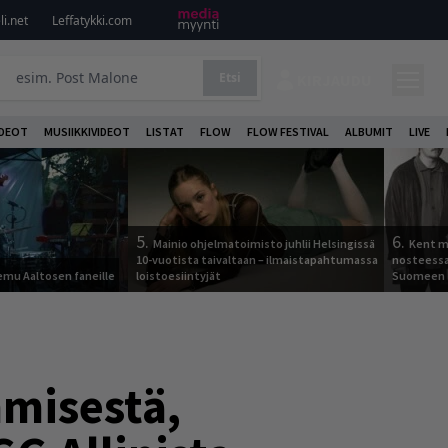
i.net
Leffatykki.com
Etsi
KIRJAUDU
DEOT
MUSIIKKIVIDEOT
LISTAT
FLOW
FLOW FESTIVAL
ALBUMIT
LIVE
5.
6.
Mainio ohjelmatoimisto juhlii Helsingissä
Kent ma
10-vuotista taivaltaan – ilmaistapahtumassa
nosteessa
Remu Aaltosen faneille
loistoesiintyjät
Suomeen
hmisestä,