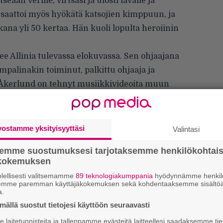
eään verille, virtsasi ja ulosti lavalle ja
lin saattoi myös hyökätä katsojien kimppuun, ja
ana yli 50 kertaa. Hän kuoli lopulta heroiinin
elee Allinia tulevassa elokuvassa. Sen ohjaajana
palinakin toiminut, palkittu ohjaaja ja
 Åkerlund on tehnyt musiikkivideoita muun
urnelle
ja
Rammsteinille
. Hän ohjasi myös
 black metal -skenestä kertovan
Lords of
vostamme yksityisyyttäsi
Valintasi
semme suostumuksesi tarjotaksemme henkilökohtai
ökokemuksen
lellisesti valitsemamme
89 teknologiakumppania
hyödynnämme henkilö
semme paremman käyttäjäkokemuksen sekä kohdentaaksemme sisältöä
a.
W
ällä suostut tietojesi käyttöön seuraavasti
n
laitetunnisteita ja tallennamme evästeitä laitteellesi saadaksemme tie