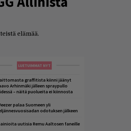
GG Allinista
eistä elämää.
LUETUIMMAT NYT
aittomasta graffitista kiinni jäänyt
aavo Arhinmäki jälleen spraypullo
ädessä – näitä puolueita ei kiinnosta
eezer palaa Suomeen yli
eljännesvuosisadan odotuksen jälkeen
ainioita uutisia Remu Aaltosen faneille