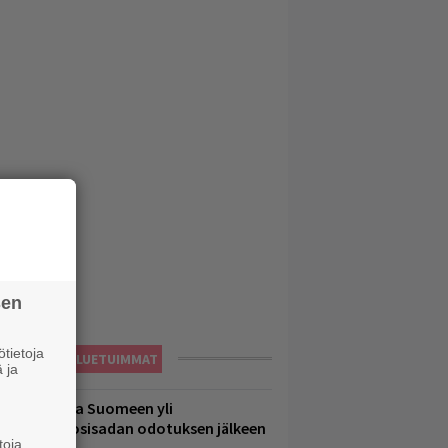
sen
tietoja
LUETUIMMAT
 ja
eezer palaa Suomeen yli
eljännesvuosisadan odotuksen jälkeen
toja