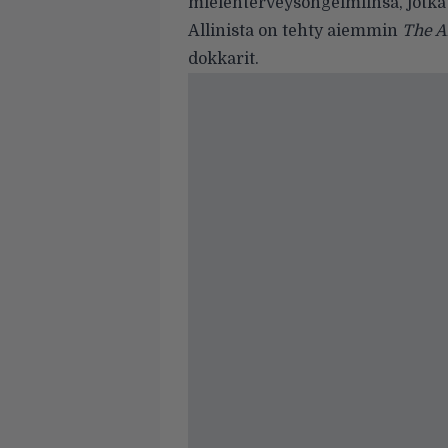
mielenterveysongelmiinsa, jotka 
Allinista on tehty aiemmin
The Al
dokkarit.