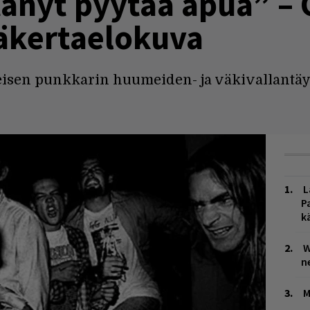
itänyt pyytää apua” – 
mäkertaelokuva
isen punkkarin huumeiden- ja väkivallantäyt
L
P
k
W
n
M