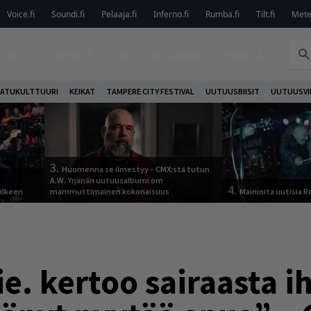
Voice.fi
Soundi.fi
Pelaaja.fi
Inferno.fi
Rumba.fi
Tilt.fi
Metel
TELUT
ARVIOT
LIVE
KOLUMNIT
PODCAST
ATUKULTTUURI
KEIKAT
TAMPERE CITY FESTIVAL
UUTUUSBIISIT
UUTUUSVI
3.
Huomenna se ilmestyy – CMX:stä tutun
A.W. Yrjänän uutuusalbumi om
4.
älkeen
mammuttimainen kokonaisuus
Mainioita uutisia 
ie. kertoo sairaasta i