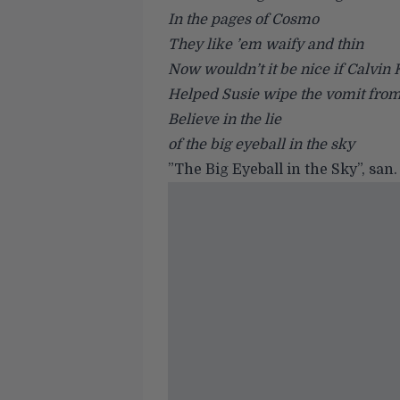
In the pages of Cosmo
They like ’em waify and thin
Now wouldn’t it be nice if Calvin 
Helped Susie wipe the vomit from
Believe in the lie
of the big eyeball in the sky
”
The Big Eyeball in the Sky
”, san