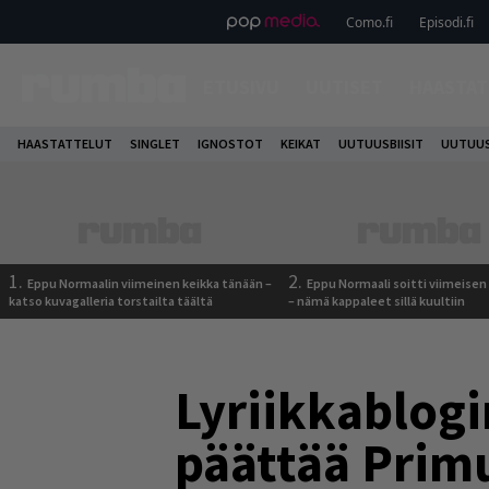
Como.fi
Episodi.fi
ETUSIVU
UUTISET
HAASTAT
HAASTATTELUT
SINGLET
IGNOSTOT
KEIKAT
UUTUUSBIISIT
UUTUUS
1.
2.
Eppu Normaalin viimeinen keikka tänään –
Eppu Normaali soitti viimeisen
katso kuvagalleria torstailta täältä
– nämä kappaleet sillä kuultiin
Lyriikkablogi
päättää Primu