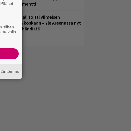
uussa dokumentti
. Pääset
e
ppu Normaali soitti viimeisen
onserttinsa koskaan – Yle Areenassa nyt
n siihen
okumentti bändistä
uraavalla
äytäntömme