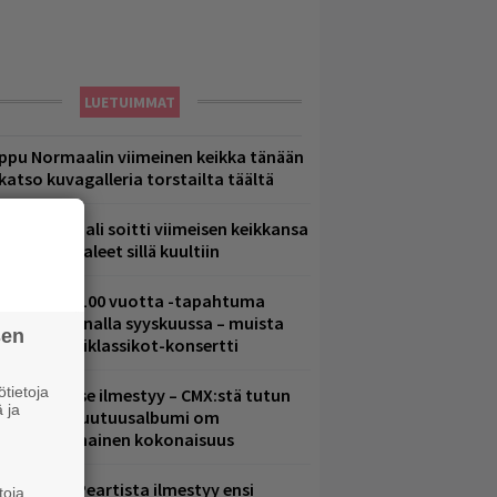
LUETUIMMAT
ppu Normaalin viimeinen keikka tänään
 katso kuvagalleria torstailta täältä
ppu Normaali soitti viimeisen keikkansa
 nämä kappaleet sillä kuultiin
altava Yle 100 vuotta -tapahtuma
eikkaus Arenalla syyskuussa – muista
sen
yös metalliklassikot-konsertti
tietoja
uomenna se ilmestyy – CMX:stä tutun
 ja
.W. Yrjänän uutuusalbumi om
ammuttimainen kokonaisuus
ushin Neil Peartista ilmestyy ensi
toja