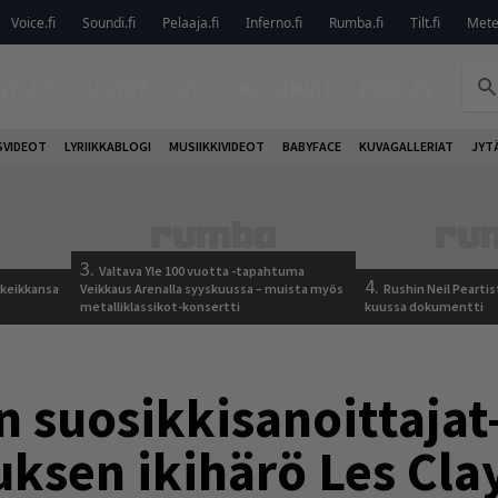
Voice.fi
Soundi.fi
Pelaaja.fi
Inferno.fi
Rumba.fi
Tilt.fi
Metel
TELUT
ARVIOT
LIVE
KOLUMNIT
PODCAST
VIDEOT
LYRIIKKABLOGI
MUSIIKKIVIDEOT
BABYFACE
KUVAGALLERIAT
JYT
3.
Valtava Yle 100 vuotta -tapahtuma
4.
 keikkansa
Veikkaus Arenalla syyskuussa – muista myös
Rushin Neil Peartis
metalliklassikot-konsertti
kuussa dokumentti
n suosikkisanoittajat
ksen ikihärö Les Cla