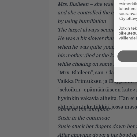
esimerkiks
Mrs. Blaileen – she was his sixth 
tutustuma
and she controlled the children
seuraaval
käytettäv
by using humiliation
Jotkin te
The target always seemed to be 
oikeutett
välilehdel
He was a bit slower than the othe
when he was quite young
his mother died at the kitchen tab
while choking on some food
”
Mrs. Blaileen
”, san. Claypool (T
Vaikka Primuksen ja Claypoolin 
”sekoilun” epämääräiseen kategor
hyvinkin vakavia aiheita. Hän e
yhteiskuntakritiikkiä, jossa mass
Susie on the computer
Susie in the commode
Susie stuck her fingers down her 
After chowing down a big bowl of