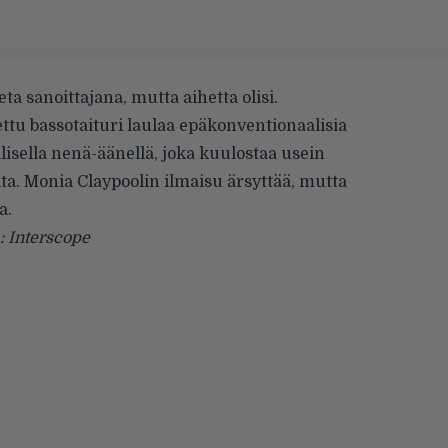
ta sanoittajana, mutta aihetta olisi.
u bassotaituri laulaa epäkonventionaalisia
isella nenä-äänellä, joka kuulostaa usein
a. Monia Claypoolin ilmaisu ärsyttää, mutta
a.
: Interscope