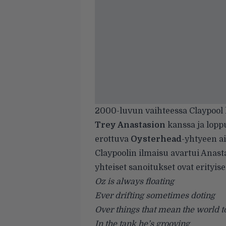
2000-luvun vaihteessa Claypool 
Trey Anastasion
kanssa ja lopp
erottuva
Oysterhead
-yhtyeen a
Claypoolin ilmaisu avartui Anas
yhteiset sanoitukset ovat erityise
Oz is always floating
Ever drifting sometimes doting
Over things that mean the world to
In the tank he’s grooving