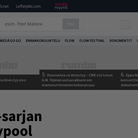
i.net
Leffatykki.com
Etsi
KIRJAUDU
ÄKESÄ GO GO
ENNAKKOKUUNTELU
FLOW
FLOW FESTIVAL
DOKUMENTIT
5.
6.
Huomenna se ilmestyy – CMX:stä tutun
Eppu No
ta ilmestyy ensi
A.W. Yrjänän uutuusalbumi om
konserttin
mammuttimainen kokonaisuus
dokumentt
-sarjan
ypool