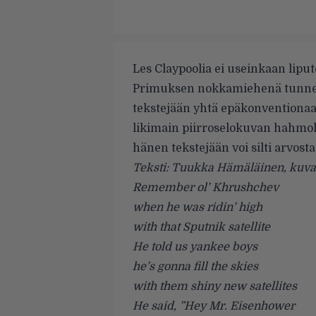
Les Claypoolia ei useinkaan lipute
Primuksen nokkamiehenä tunnett
tekstejään yhtä epäkonventionaal
likimain piirroselokuvan hahmolt
hänen tekstejään voi silti arvosta
Teksti: Tuukka Hämäläinen, kuva
Remember ol’ Khrushchev
when he was ridin’ high
with that Sputnik satellite
He told us yankee boys
he’s gonna fill the skies
with them shiny new satellites
He said, ”Hey Mr. Eisenhower