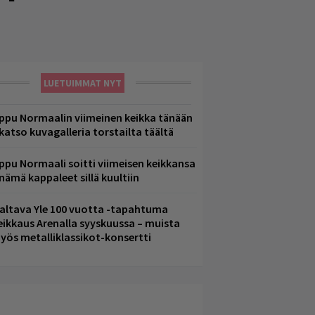
LUETUIMMAT NYT
ppu Normaalin viimeinen keikka tänään
 katso kuvagalleria torstailta täältä
ppu Normaali soitti viimeisen keikkansa
 nämä kappaleet sillä kuultiin
altava Yle 100 vuotta -tapahtuma
eikkaus Arenalla syyskuussa – muista
yös metalliklassikot-konsertti