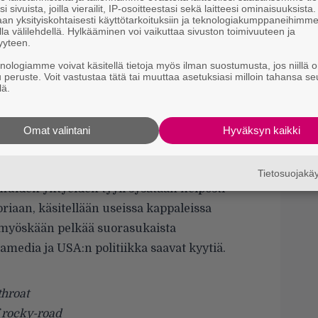
k
i sivuista, joilla vierailit, IP-osoitteestasi sekä laitteesi ominaisuuksista
grade teacher
an yksityiskohtaisesti käyttötarkoituksiin ja teknologiakumppaneihimm
la välilehdellä. Hylkääminen voi vaikuttaa sivuston toimivuuteen ja
E
yyteen.
k
knologiamme voivat käsitellä tietoja myös ilman suostumusta, jos niillä o
d
Donny
u peruste. Voit vastustaa tätä tai muuttaa asetuksiasi milloin tahansa se
lä.
rs
le
Omat valintani
Hyväksyn kaikki
ales from the Punchbowl, 1995)
Tietosuojak
muiden yhtyeiden tyyli sysätään helposti
iaan, käsitellään useissa kappaleissa
i myöskään pelkää suorasukaista
amedia ja USA:n politiikka saavat kyytiä.
throat
 rocky-road