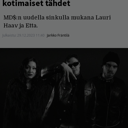
kotimaiset tähdet
MD$:n uudella sinkulla mukana Lauri
Haav ja Etta.
Julkaistu:
29.12.2023 11:40
Jarkko Fräntilä