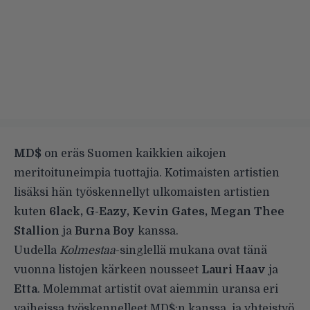
MD$
on eräs Suomen kaikkien aikojen
meritoituneimpia tuottajia. Kotimaisten artistien
lisäksi hän työskennellyt ulkomaisten artistien
kuten
6lack, G-Eazy, Kevin Gates, Megan Thee
Stallion
ja
Burna Boy
kanssa.
Uudella
Kolmestaa
-singlellä mukana ovat tänä
vuonna listojen kärkeen nousseet
Lauri Haav
ja
Etta
. Molemmat artistit ovat aiemmin uransa eri
vaiheissa työskennelleet MD$:n kanssa, ja yhteistyö