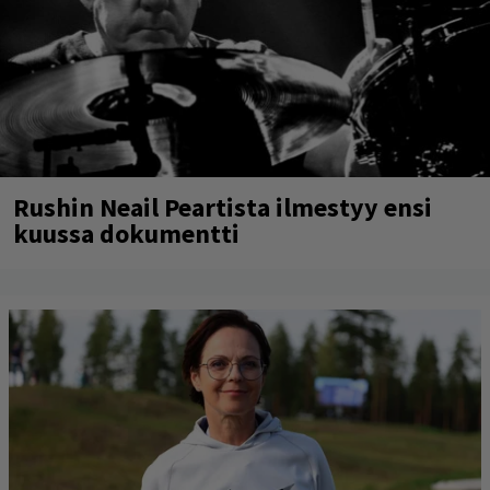
Rushin Neail Peartista ilmestyy ensi
kuussa dokumentti