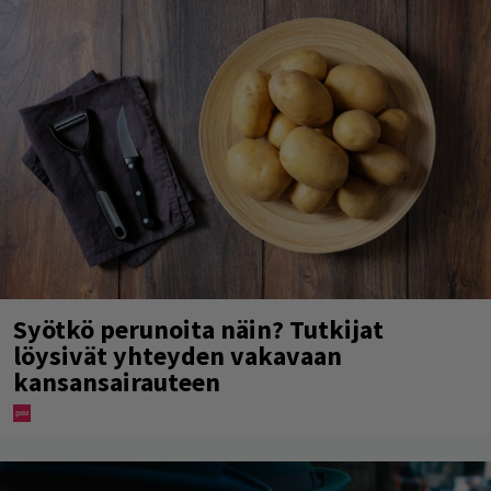
Syötkö perunoita näin? Tutkijat
löysivät yhteyden vakavaan
kansansairauteen