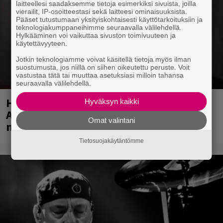
laitteellesi saadaksemme tietoja esimerkiksi sivuista, joilla
vierailit, IP-osoitteestasi sekä laitteesi ominaisuuksista.
Pääset tutustumaan yksityiskohtaisesti käyttötarkoituksiin ja
teknologiakumppaneihimme seuraavalla välilehdellä.
Hylkääminen voi vaikuttaa sivuston toimivuuteen ja
käytettävyyteen.
Jotkin teknologiamme voivat käsitellä tietoja myös ilman
suostumusta, jos niillä on siihen oikeutettu peruste. Voit
vastustaa tätä tai muuttaa asetuksiasi milloin tahansa
seuraavalla välilehdellä.
Huomenna se ilmestyy – CMX:stä tutun
Hyväksyn kaikki
A.W. Yrjänän uutuusalbumi om
Omat valintani
mammuttimainen kokonaisuus
Tietosuojakäytäntömme