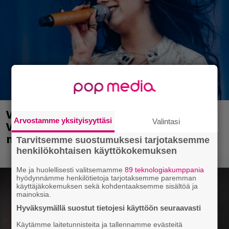
Valtava Yle 100 vuotta -tapahtuma
Arvostamme yksityisyyttäsi
Valintasi
Veikkaus Arenalla syyskuussa – muista
myös metalliklassikot-konsertti
Tarvitsemme suostumuksesi tarjotaksemme
henkilökohtaisen käyttökokemuksen
Me ja huolellisesti valitsemamme
89 teknologiakumppania
hyödynnämme henkilötietoja tarjotaksemme paremman
käyttäjäkokemuksen sekä kohdentaaksemme sisältöä ja
mainoksia.
Hyväksymällä suostut tietojesi käyttöön seuraavasti
Käytämme laitetunnisteita ja tallennamme evästeitä