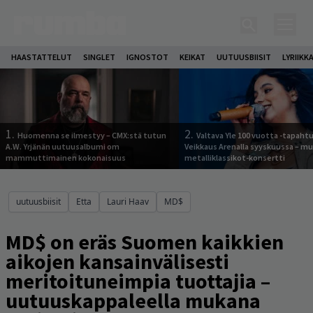
HAASTATTELUT
SINGLET
IGNOSTOT
KEIKAT
UUTUUSBIISIT
LYRIIKK
1.
2.
Huomenna se ilmestyy – CMX:stä tutun
Valtava Yle 100 vuotta -tapah
A.W. Yrjänän uutuusalbumi om
Veikkaus Arenalla syyskuussa – m
mammuttimainen kokonaisuus
metalliklassikot-konsertti
uutuusbiisit
Etta
Lauri Haav
MD$
MD$ on eräs Suomen kaikkien
aikojen kansainvälisesti
meritoituneimpia tuottajia –
uutuuskappaleella mukana