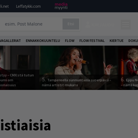
i.net
Leffatykki.com
Etsi
KIRJAUDU
VAGALLERIAT
ENNAKKOKUUNTELU
FLOW
FLOW FESTIVAL
KIERTUE
DOKU
tyy – CMX:stä tutun
5.
6.
lbumi om
Tampereella sunnuntaina superpäivä –
Eppu No
onaisuus
nämä artistit mukana
– nämä kap
stiaisia