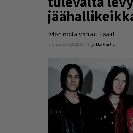
tulevalta lev
jäähallikeikk
Monroeta vähän lisää!
Julkaistu:
27.4.2022 20:14
Jarkko Fräntilä