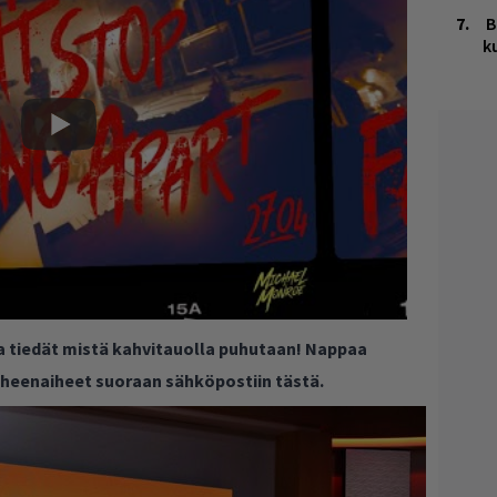
B
k
ja tiedät mistä kahvitauolla puhutaan! Nappaa
puheenaiheet suoraan sähköpostiin tästä.