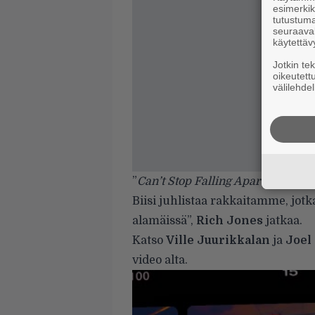
esimerkiks
tutustuma
seuraaval
käytettäv
Jotkin te
oikeutett
välilehdel
”
Can’t Stop Falling Apart
on 1970
Biisi juhlistaa rakkaitamme, jot
alamäissä”,
Rich Jones
jatkaa.
Katso
Ville Juurikkalan
ja
Joel
video alta.