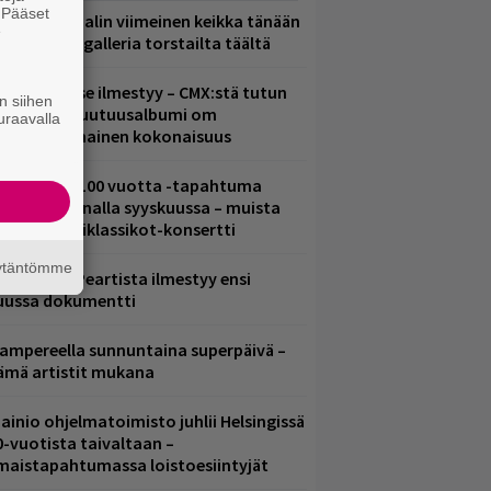
. Pääset
ppu Normaalin viimeinen keikka tänään
e
 katso kuvagalleria torstailta täältä
uomenna se ilmestyy – CMX:stä tutun
n siihen
.W. Yrjänän uutuusalbumi om
uraavalla
ammuttimainen kokonaisuus
altava Yle 100 vuotta -tapahtuma
eikkaus Arenalla syyskuussa – muista
yös metalliklassikot-konsertti
äytäntömme
ushin Neil Peartista ilmestyy ensi
uussa dokumentti
ampereella sunnuntaina superpäivä –
ämä artistit mukana
ainio ohjelmatoimisto juhlii Helsingissä
0-vuotista taivaltaan –
lmaistapahtumassa loistoesiintyjät