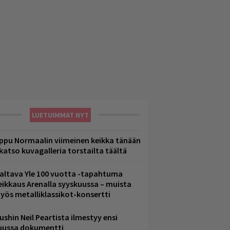
LUETUIMMAT NYT
ppu Normaalin viimeinen keikka tänään
 katso kuvagalleria torstailta täältä
altava Yle 100 vuotta -tapahtuma
eikkaus Arenalla syyskuussa – muista
yös metalliklassikot-konsertti
ushin Neil Peartista ilmestyy ensi
uussa dokumentti