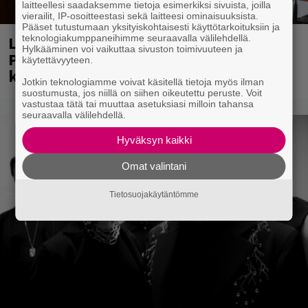
laitteellesi saadaksemme tietoja esimerkiksi sivuista, joilla
vierailit, IP-osoitteestasi sekä laitteesi ominaisuuksista.
Pääset tutustumaan yksityiskohtaisesti käyttötarkoituksiin ja
teknologiakumppaneihimme seuraavalla välilehdellä.
Laittomasta graffitista kiinni jäänyt
Hylkääminen voi vaikuttaa sivuston toimivuuteen ja
Paavo Arhinmäki jälleen spraypullo
käytettävyyteen.
kädessä – näitä puolueita ei kiinnosta
Jotkin teknologiamme voivat käsitellä tietoja myös ilman
suostumusta, jos niillä on siihen oikeutettu peruste. Voit
vastustaa tätä tai muuttaa asetuksiasi milloin tahansa
seuraavalla välilehdellä.
Hyväksyn kaikki
Omat valintani
Tietosuojakäytäntömme