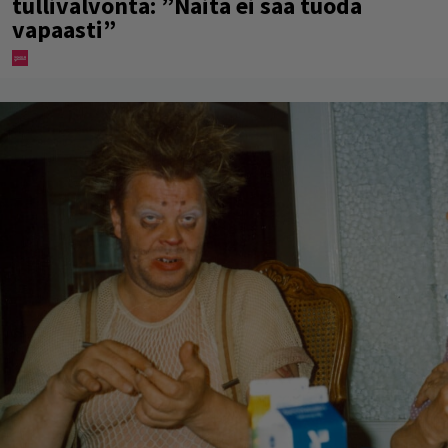
tullivalvonta: ”Näitä ei saa tuoda
vapaasti”