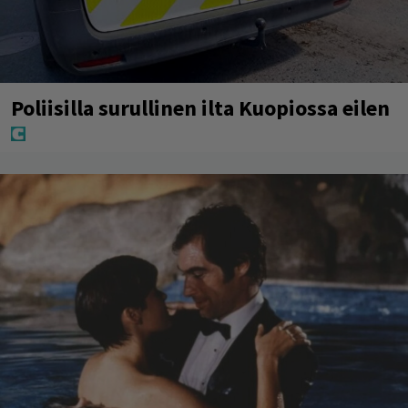
Poliisilla surullinen ilta Kuopiossa eilen