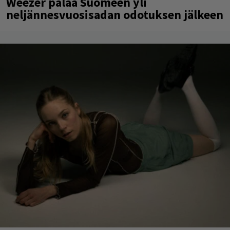
Weezer palaa Suomeen yli
neljännesvuosisadan odotuksen jälkeen