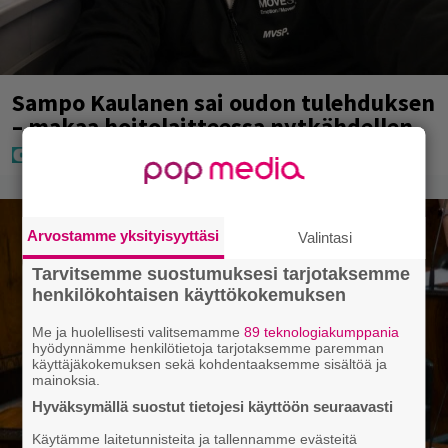
Sampo Kaulanen sai oudon tulehduksen
– makaa hoitolaitteessa nytkähdellen
Arvostamme yksityisyyttäsi
Valintasi
Tarvitsemme suostumuksesi tarjotaksemme
henkilökohtaisen käyttökokemuksen
Me ja huolellisesti valitsemamme
89 teknologiakumppania
hyödynnämme henkilötietoja tarjotaksemme paremman
käyttäjäkokemuksen sekä kohdentaaksemme sisältöä ja
mainoksia.
Hyväksymällä suostut tietojesi käyttöön seuraavasti
Käytämme laitetunnisteita ja tallennamme evästeitä