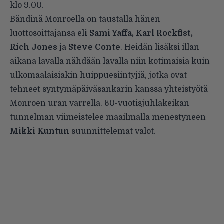
klo 9.00.
Bändinä Monroella on taustalla hänen
luottosoittajansa el
i Sami Yaffa, Karl Rockfist,
Rich Jones
ja
Steve Conte
. Heidän lisäksi illan
aikana lavalla nähdään lavalla niin kotimaisia kuin
ulkomaalaisiakin huippuesiintyjiä, jotka ovat
tehneet syntymäpäiväsankarin kanssa yhteistyötä
Monroen uran varrella. 60-vuotisjuhlakeikan
tunnelman viimeistelee maailmalla menestyneen
Mikki Kuntun
suunnittelemat valot.