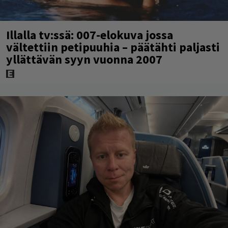
Illalla tv:ssä: 007-elokuva jossa
vältettiin petipuuhia – päätähti paljasti
yllättävän syyn vuonna 2007