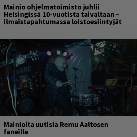
Mainio ohjelmatoimisto juhlii
Helsingissä 10-vuotista taivaltaan –
ilmaistapahtumassa loistoesiintyjät
Mainioita uutisia Remu Aaltosen
faneille