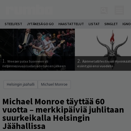
STEELFEST
JYTÄKESÄ GO GO
HAASTATTELUT
LISTAT
SINGLET
IGN
1.
2.
Weezer palaa Suomeen yli
Äärimetallifestivaali Hyvinkäällä
neljännesvuosisadan odotuksen jälkeen
esiintyjiä ensi vuodelle
Helsingin jäähalli
Michael Monroe
Michael Monroe täyttää 60
vuotta – merkkipäiviä juhlitaan
suurkeikalla Helsingin
Jäähallissa