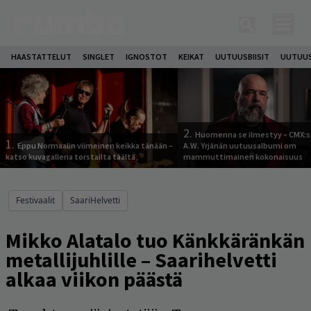
HAASTATTELUT
SINGLET
IGNOSTOT
KEIKAT
UUTUUSBIISIT
UUTUUS
2.
Huomenna se ilmestyy – CMX:s
1.
Eppu Normaalin viimeinen keikka tänään –
A.W. Yrjänän uutuusalbumi om
katso kuvagalleria torstailta täältä
mammuttimainen kokonaisuus
Festivaalit
SaariHelvetti
Mikko Alatalo tuo Känkkäränkän
metallijuhlille – Saarihelvetti
alkaa viikon päästä