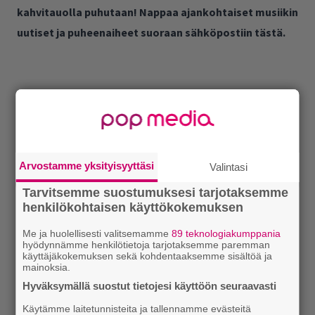
kahvitauolla puhutaan! Nappaa ajankohtaiset musiikin
uutiset ja puheenaiheet suoraan sähköpostiin tästä.
Arvostamme yksityisyyttäsi
Valintasi
Tarvitsemme suostumuksesi tarjotaksemme
henkilökohtaisen käyttökokemuksen
Me ja huolellisesti valitsemamme
89 teknologiakumppania
hyödynnämme henkilötietoja tarjotaksemme paremman
käyttäjäkokemuksen sekä kohdentaaksemme sisältöä ja
mainoksia.
Hyväksymällä suostut tietojesi käyttöön seuraavasti
Käytämme laitetunnisteita ja tallennamme evästeitä