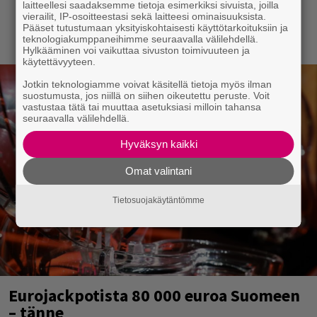
laitteellesi saadaksemme tietoja esimerkiksi sivuista, joilla
vierailit, IP-osoitteestasi sekä laitteesi ominaisuuksista.
Pääset tutustumaan yksityiskohtaisesti käyttötarkoituksiin ja
teknologiakumppaneihimme seuraavalla välilehdellä.
Hylkääminen voi vaikuttaa sivuston toimivuuteen ja
käytettävyyteen.
Jotkin teknologiamme voivat käsitellä tietoja myös ilman
suostumusta, jos niillä on siihen oikeutettu peruste. Voit
vastustaa tätä tai muuttaa asetuksiasi milloin tahansa
seuraavalla välilehdellä.
Hyväksyn kaikki
Omat valintani
Tietosuojakäytäntömme
Eurojackpotista 80 000 euroa Suomeen
– tänne