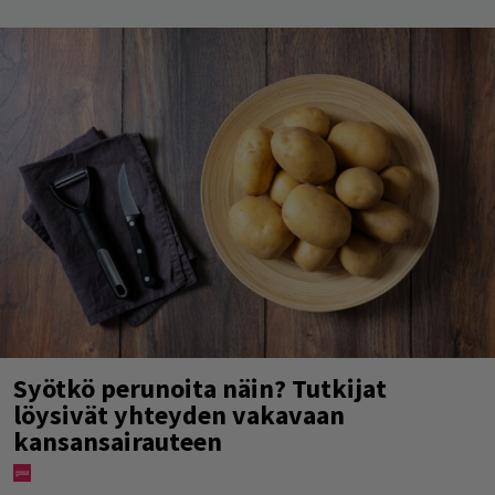
Syötkö perunoita näin? Tutkijat
löysivät yhteyden vakavaan
kansansairauteen