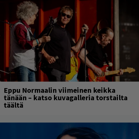
Eppu Normaalin viimeinen keikka
tänään – katso kuvagalleria torstailta
täältä