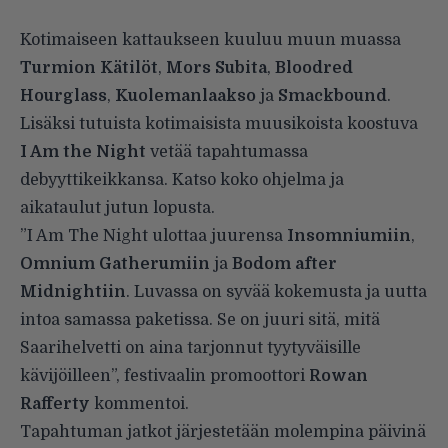
Kotimaiseen kattaukseen kuuluu muun muassa
Turmion Kätilöt
,
Mors Subita
,
Bloodred
Hourglass
,
Kuolemanlaakso
ja
Smackbound
.
Lisäksi tutuista kotimaisista muusikoista koostuva
I Am the Night
vetää tapahtumassa
debyyttikeikkansa. Katso koko ohjelma ja
aikataulut jutun lopusta.
”I Am The Night ulottaa juurensa
Insomniumiin
,
Omnium Gatherumiin
ja
Bodom after
Midnightiin
. Luvassa on syvää kokemusta ja uutta
intoa samassa paketissa. Se on juuri sitä, mitä
Saarihelvetti on aina tarjonnut tyytyväisille
kävijöilleen”, festivaalin promoottori
Rowan
Rafferty
kommentoi.
Tapahtuman jatkot järjestetään molempina päivinä