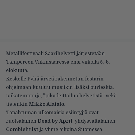
Metallifestivaali Saarihelvetti järjestetään
Tampereen Viikinsaaressa ensi viikolla 5.-6.
elokuuta.
Keskelle Pyhäjärveä rakennetun festarin
ohjelmaan kuuluu musiikin lisäksi burleskia,
taikatemppuja, ”pikadeittailua helvetistä” sekä
tietenkin
Mikko Alatalo
.
Tapahtuman ulkomaisia esiintyjiä ovat
ruotsalainen
Dead by April,
yhdysvaltalainen
Combichrist
ja viime aikoina Suomessa