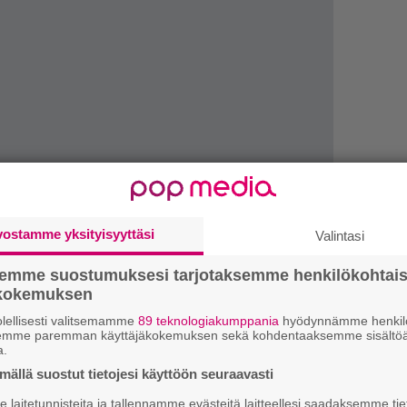
vostamme yksityisyyttäsi
H
Valintasi
A
m
semme suostumuksesi tarjotaksemme henkilökohtai
ökokemuksen
E
lellisesti valitsemamme
89 teknologiakumppania
hyödynnämme henkilö
–
semme paremman käyttäjäkokemuksen sekä kohdentaaksemme sisältöä
a.
L
ällä suostut tietojesi käyttöön seuraavasti
ulut on julkaistu. Ne löydät videon alta.
P
laitetunnisteita ja tallennamme evästeitä laitteellesi saadaksemme tie