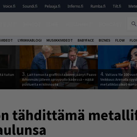
Voice.fi
Soundi.fi
Pelaaja.fi
Inferno.fi
Rumba.fi
Tilt.fi
Metel
TELUT
ARVIOT
LIVE
KOLUMNIT
PODCAST
VIDEOT
LYRIIKKABLOGI
MUSIIKKIVIDEOT
BABYFACE
BIZNES
FLOW
FLO
3.
4.
tä tutun
Laittomasta graffitista kiinni jäänyt Paavo
Valtava Yle 100 vu
Arhinmäki jälleen spraypullo kädessä – näitä
Veikkaus Arenalla syy
puolueita ei kiinnosta
metalliklassikot-kons
n tähdittämä metallif
taulunsa