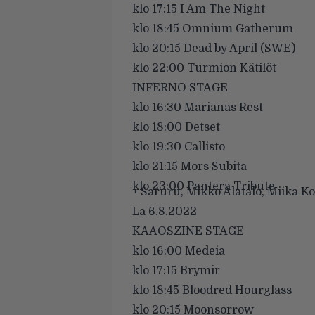
klo 17:15 I Am The Night
klo 18:45 Omnium Gatherum
klo 20:15 Dead by April (SWE)
klo 22:00 Turmion Kätilöt
INFERNO STAGE
klo 16:30 Marianas Rest
klo 18:00 Detset
klo 19:30 Callisto
klo 21:15 Mors Subita
klo 23:00 Pantera Tribute
+ Saruru, Mikko Alatalo, Miika Ko
La 6.8.2022
KAAOSZINE STAGE
klo 16:00 Medeia
klo 17:15 Brymir
klo 18:45 Bloodred Hourglass
klo 20:15 Moonsorrow