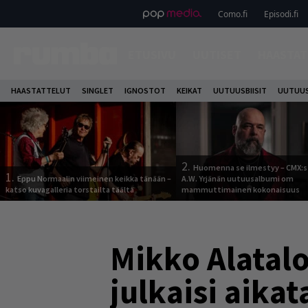
Como.fi
Episodi.fi
ETUSIVU
UUTISET
HAASTAT
HAASTATTELUT
SINGLET
IGNOSTOT
KEIKAT
UUTUUSBIISIT
UUTUUS
2.
Huomenna se ilmestyy – CMX:s
1.
Eppu Normaalin viimeinen keikka tänään –
A.W. Yrjänän uutuusalbumi om
katso kuvagalleria torstailta täältä
mammuttimainen kokonaisuus
Mikko Alatalo
julkaisi aika