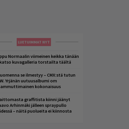
LUETUIMMAT NYT
ppu Normaalin viimeinen keikka tänään
 katso kuvagalleria torstailta täältä
uomenna se ilmestyy – CMX:stä tutun
.W. Yrjänän uutuusalbumi om
ammuttimainen kokonaisuus
aittomasta graffitista kiinni jäänyt
aavo Arhinmäki jälleen spraypullo
ädessä – näitä puolueita ei kiinnosta