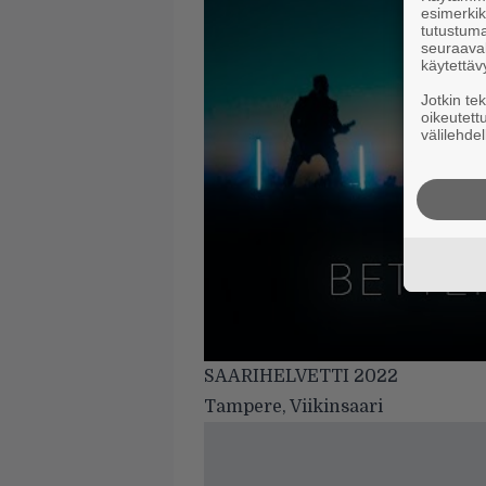
esimerkiks
tutustuma
seuraaval
käytettäv
Jotkin te
oikeutett
välilehdel
SAARIHELVETTI 2022
Tampere, Viikinsaari