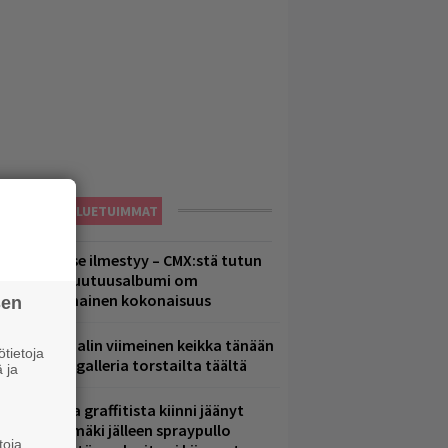
LUETUIMMAT
uomenna se ilmestyy – CMX:stä tutun
.W. Yrjänän uutuusalbumi om
ammuttimainen kokonaisuus
sen
ppu Normaalin viimeinen keikka tänään
tietoja
 katso kuvagalleria torstailta täältä
 ja
aittomasta graffitista kiinni jäänyt
aavo Arhinmäki jälleen spraypullo
toja