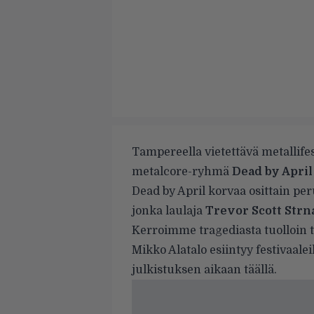
Tampereella vietettävä metallifes
metalcore-ryhmä
Dead by April
Dead by April korvaa osittain p
jonka laulaja
Trevor Scott Strn
Kerroimme tragediasta tuolloin
Mikko Alatalo esiintyy festivaale
julkistuksen aikaan
täällä
.