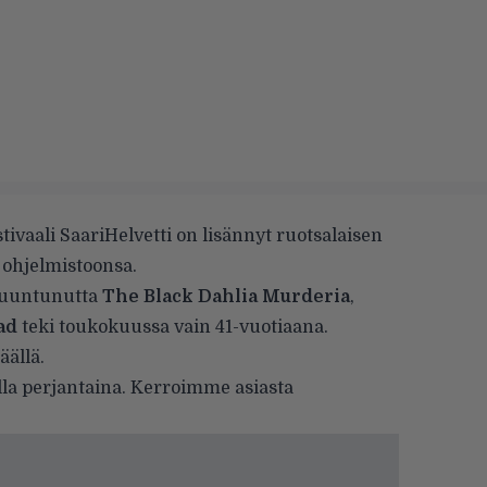
tivaali SaariHelvetti on lisännyt ruotsalaisen
ohjelmistoonsa.
eruuntunutta
The Black Dahlia Murderia
,
ad
teki toukokuussa vain 41-vuotiaana.
täällä
.
illa perjantaina. Kerroimme asiasta