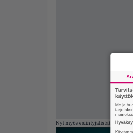
Ar
Tarvit
käytt
Me ja huo
tarjotak
mainoksi
Hyväksym
Nyt myös esiintyjälistat ja aikata
Käytämme 