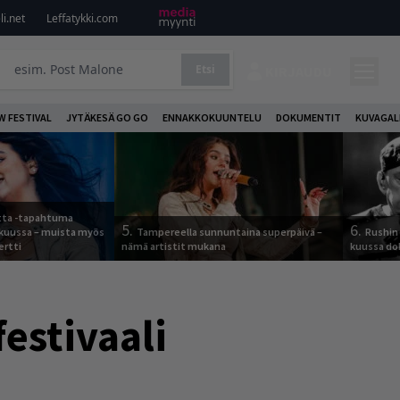
i.net
Leffatykki.com
Etsi
KIRJAUDU
W FESTIVAL
JYTÄKESÄ GO GO
ENNAKKOKUUNTELU
DOKUMENTIT
KUVAGAL
otta -tapahtuma
5.
6.
skuussa – muista myös
Tampereella sunnuntaina superpäivä –
Rushin 
ertti
nämä artistit mukana
kuussa d
estivaali