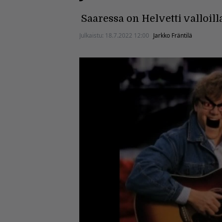
Saaressa on Helvetti valloill
Julkaistu:
18.7.2022 12:00
Jarkko Fräntilä