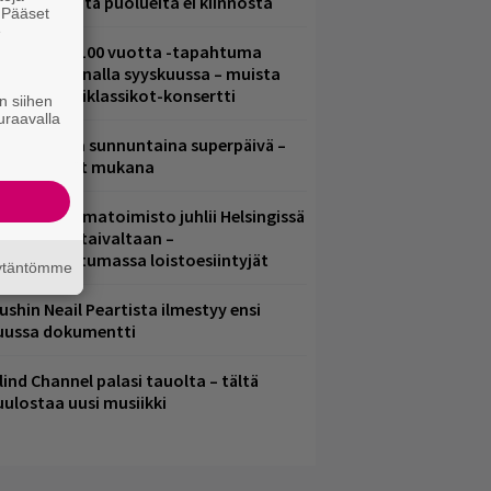
ädessä – näitä puolueita ei kiinnosta
. Pääset
e
altava Yle 100 vuotta -tapahtuma
eikkaus Arenalla syyskuussa – muista
yös metalliklassikot-konsertti
n siihen
uraavalla
ampereella sunnuntaina superpäivä –
ämä artistit mukana
ainio ohjelmatoimisto juhlii Helsingissä
0-vuotista taivaltaan –
lmaistapahtumassa loistoesiintyjät
äytäntömme
ushin Neail Peartista ilmestyy ensi
uussa dokumentti
lind Channel palasi tauolta – tältä
uulostaa uusi musiikki