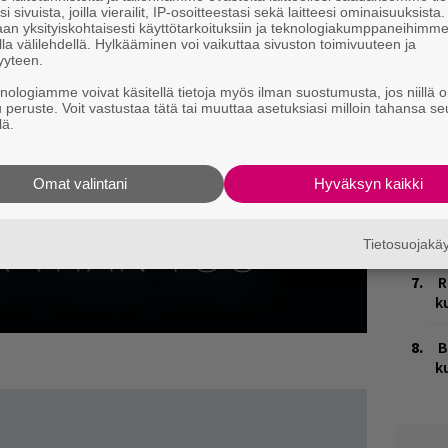
k
i sivuista, joilla vierailit, IP-osoitteestasi sekä laitteesi ominaisuuksista
an yksityiskohtaisesti käyttötarkoituksiin ja teknologiakumppaneihimm
la välilehdellä. Hylkääminen voi vaikuttaa sivuston toimivuuteen ja
V
yyteen.
V
m
knologiamme voivat käsitellä tietoja myös ilman suostumusta, jos niillä o
u peruste. Voit vastustaa tätä tai muuttaa asetuksiasi milloin tahansa se
lä.
T
n
Omat valintani
Hyväksyn kaikki
M
1
i
Tietosuojak
R
k
B
k