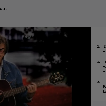
aan.
E
–
H
A
m
L
P
k