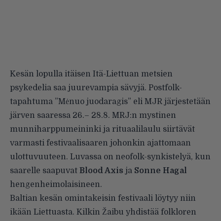
Kesän lopulla itäisen Itä-Liettuan metsien
psykedelia saa juurevampia sävyjä. Postfolk-
tapahtuma ”Mėnuo juodaragis” eli
MJR
järjestetään
järven saaressa 26.– 28.8. MRJ:n mystinen
munniharppumeininki ja rituaalilaulu siirtävät
varmasti festivaalisaaren johonkin ajattomaan
ulottuvuuteen. Luvassa on neofolk-synkistelyä, kun
saarelle saapuvat
Blood Axis
ja
Sonne Hagal
hengenheimolaisineen.
Baltian kesän omintakeisin festivaali löytyy niin
ikään Liettuasta.
Kilkin Žaibu
yhdistää folkloren