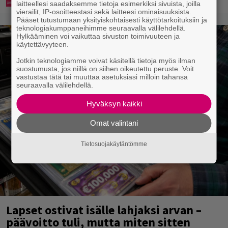
laitteellesi saadaksemme tietoja esimerkiksi sivuista, joilla
vierailit, IP-osoitteestasi sekä laitteesi ominaisuuksista.
Pääset tutustumaan yksityiskohtaisesti käyttötarkoituksiin ja
teknologiakumppaneihimme seuraavalla välilehdellä.
Hylkääminen voi vaikuttaa sivuston toimivuuteen ja
käytettävyyteen.
Jotkin teknologiamme voivat käsitellä tietoja myös ilman
suostumusta, jos niillä on siihen oikeutettu peruste. Voit
vastustaa tätä tai muuttaa asetuksiasi milloin tahansa
seuraavalla välilehdellä.
Hyväksyn kaikki
Omat valintani
Tietosuojakäytäntömme
Lapset ostivat isälle lahjaksi arvan –
päävoitto tuli, mutta miten sitten