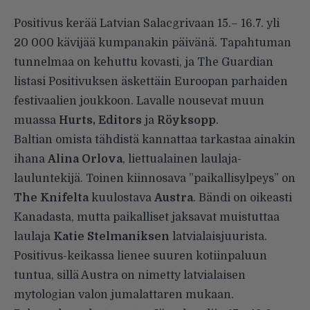
Positivus
kerää Latvian Salacgrivaan 15.– 16.7. yli
20 000 kävijää kumpanakin päivänä. Tapahtuman
tunnelmaa on kehuttu kovasti, ja
The Guardian
listasi Positivuksen äskettäin Euroopan parhaiden
festivaalien joukkoon. Lavalle nousevat muun
muassa
Hurts, Editors
ja
Röyksopp
.
Baltian omista tähdistä kannattaa tarkastaa ainakin
ihana
Alina Orlova
, liettualainen laulaja-
lauluntekijä. Toinen kiinnosava ”paikallisylpeys” on
The Knifelta
kuulostava
Austra
. Bändi on oikeasti
Kanadasta, mutta paikalliset jaksavat muistuttaa
laulaja
Katie Stelmaniksen
latvialaisjuurista.
Positivus-keikassa lienee suuren kotiinpaluun
tuntua, sillä Austra on nimetty latvialaisen
mytologian valon jumalattaren mukaan.