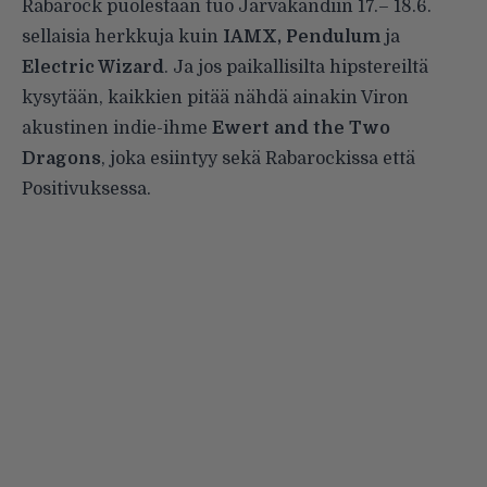
Rabarock
puolestaan tuo Järvakandiin 17.– 18.6.
sellaisia herkkuja kuin
IAMX, Pendulum
ja
Electric Wizard
. Ja jos paikallisilta hipstereiltä
kysytään, kaikkien pitää nähdä ainakin Viron
akustinen indie-ihme
Ewert and the Two
Dragons
, joka esiintyy sekä Rabarockissa että
Positivuksessa.