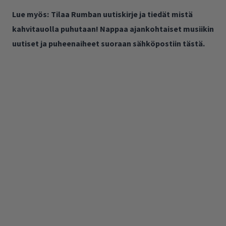
Lue myös:
Tilaa Rumban uutiskirje ja tiedät mistä
kahvitauolla puhutaan! Nappaa ajankohtaiset musiikin
uutiset ja puheenaiheet suoraan sähköpostiin tästä.