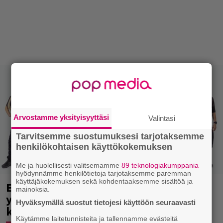
Arvostamme yksityisyyttäsi
Valintasi
Tarvitsemme suostumuksesi tarjotaksemme
henkilökohtaisen käyttökokemuksen
Me ja huolellisesti valitsemamme
89 teknologiakumppania
hyödynnämme henkilötietoja tarjotaksemme paremman
käyttäjäkokemuksen sekä kohdentaaksemme sisältöä ja
Erikoisjoukot julkaisi uudet kokelaat –
mainoksia.
yllättävien nimien joukossa myös
Hyväksymällä suostut tietojesi käyttöön seuraavasti
kansanedustaja
Käytämme laitetunnisteita ja tallennamme evästeitä