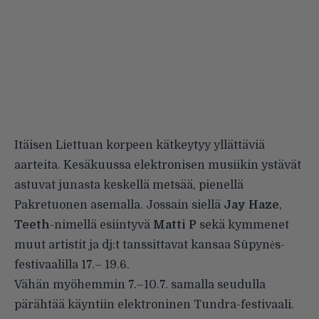
Itäisen Liettuan korpeen kätkeytyy yllättäviä
aarteita. Kesäkuussa elektronisen musiikin ystävät
astuvat junasta keskellä metsää, pienellä
Pakretuonen asemalla. Jossain siellä
Jay Haze
,
Teeth
-nimellä esiintyvä
Matti P
sekä kymmenet
muut artistit ja dj:t tanssittavat kansaa
Sūpynės
-
festivaalilla 17.– 19.6.
Vähän myöhemmin 7.–10.7. samalla seudulla
pärähtää käyntiin elektroninen
Tundra
-festivaali.