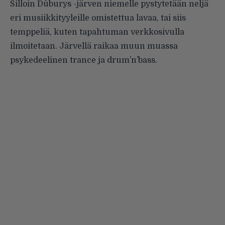
Silloin Dūburys -järven niemelle pystytetään neljä
eri musiikkityyleille omistettua lavaa, tai siis
temppeliä, kuten tapahtuman verkkosivulla
ilmoitetaan. Järvellä raikaa muun muassa
psykedeelinen trance ja drum’n’bass.