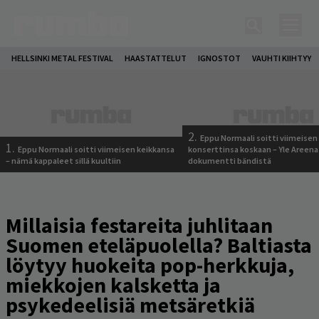
HELLSINKI METAL FESTIVAL
HAASTATTELUT
IGNOSTOT
VAUHTI KIIHTYY
2.
Eppu Normaali soitti viimeisen
1.
Eppu Normaali soitti viimeisen keikkansa
konserttinsa koskaan – Yle Areena
– nämä kappaleet sillä kuultiin
dokumentti bändistä
Millaisia festareita juhlitaan
Suomen eteläpuolella? Baltiasta
löytyy huokeita pop-herkkuja,
miekkojen kalsketta ja
psykedeelisiä metsäretkiä