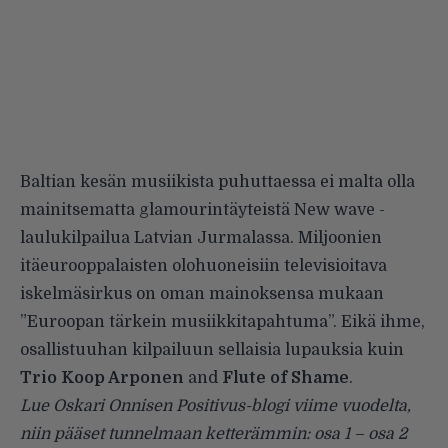
Baltian kesän musiikista puhuttaessa ei malta olla
mainitsematta glamourintäyteistä
New wave
-
laulukilpailua Latvian Jurmalassa. Miljoonien
itäeurooppalaisten olohuoneisiin televisioitava
iskelmäsirkus on oman mainoksensa mukaan
”Euroopan tärkein musiikkitapahtuma”. Eikä ihme,
osallistuuhan kilpailuun sellaisia lupauksia kuin
Trio Koop Arponen
and
Flute of Shame
.
Lue Oskari Onnisen Positivus-blogi viime vuodelta,
niin pääset tunnelmaan ketterämmin:
osa 1
–
osa 2