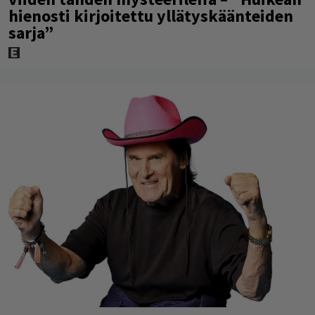
hienosti kirjoitettu yllätyskäänteiden
sarja”