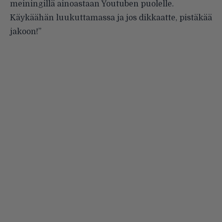
meiningillä ainoastaan Youtuben puolelle.
Käykäähän luukuttamassa ja jos dikkaatte, pistäkää
jakoon!”