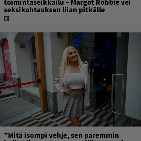
toimintaseikkailu – Margot Robbie vei
seksikohtauksen liian pitkälle
”Mitä isompi vehje, sen paremmin