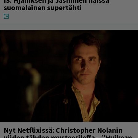
IS: Hjalliksen ja Jasminen häissä
suomalainen supertähti
Nyt Netflixissä: Christopher Nolanin
viiden tähden mysteerileffa – ”Huikean