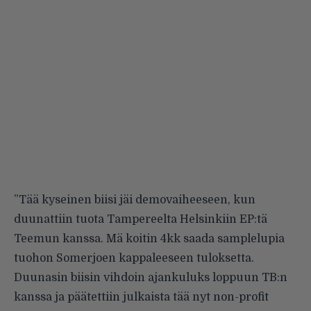
”Tää kyseinen biisi jäi demovaiheeseen, kun
duunattiin tuota Tampereelta Helsinkiin EP:tä
Teemun kanssa. Mä koitin 4kk saada samplelupia
tuohon Somerjoen kappaleeseen tuloksetta.
Duunasin biisin vihdoin ajankuluks loppuun TB:n
kanssa ja päätettiin julkaista tää nyt non-profit