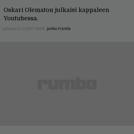
Oskari Olematon julkaisi kappaleen
Youtubessa.
Julkaistu:
4.12.2017 09:08
Jarkko Fräntilä