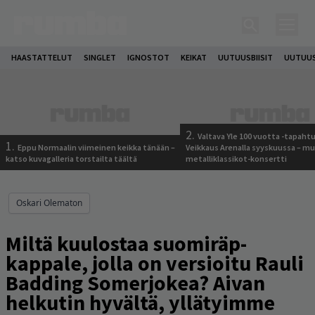
HAASTATTELUT
SINGLET
IGNOSTOT
KEIKAT
UUTUUSBIISIT
UUTUUS
2.
Valtava Yle 100 vuotta -tapah
1.
Eppu Normaalin viimeinen keikka tänään –
Veikkaus Arenalla syyskuussa – m
katso kuvagalleria torstailta täältä
metalliklassikot-konsertti
Oskari Olematon
Miltä kuulostaa suomiräp-
kappale, jolla on versioitu Rauli
Badding Somerjokea? Aivan
helkutin hyvältä, yllätyimme