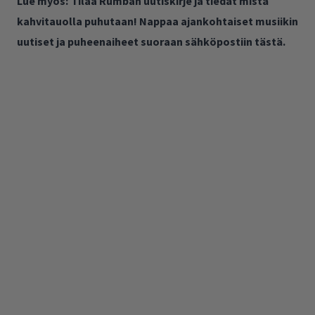
Lue myös:
Tilaa Rumban uutiskirje ja tiedät mistä
kahvitauolla puhutaan! Nappaa ajankohtaiset musiikin
uutiset ja puheenaiheet suoraan sähköpostiin tästä.