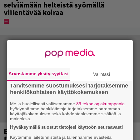
selviämään helteistä syömällä
viilentävää koiraa
Arvostamme yksityisyyttäsi
Valintasi
Tarvitsemme suostumuksesi tarjotaksemme
henkilökohtaisen käyttökokemuksen
Me ja huolellisesti valitsemamme
89 teknologiakumppania
hyödynnämme henkilötietoja tarjotaksemme paremman
käyttäjäkokemuksen sekä kohdentaaksemme sisältöä ja
mainoksia.
Hyväksymällä suostut tietojesi käyttöön seuraavasti
Eppu Normaalin viimeinen keikka
tänään – katso kuvagalleria torstailta
Käytämme laitetunnisteita ja tallennamme evästeitä