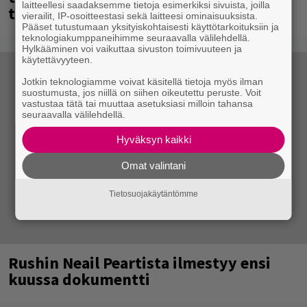
laitteellesi saadaksemme tietoja esimerkiksi sivuista, joilla
täältä
vierailit, IP-osoitteestasi sekä laitteesi ominaisuuksista.
Pääset tutustumaan yksityiskohtaisesti käyttötarkoituksiin ja
teknologiakumppaneihimme seuraavalla välilehdellä.
Hylkääminen voi vaikuttaa sivuston toimivuuteen ja
käytettävyyteen.
Jotkin teknologiamme voivat käsitellä tietoja myös ilman
suostumusta, jos niillä on siihen oikeutettu peruste. Voit
vastustaa tätä tai muuttaa asetuksiasi milloin tahansa
seuraavalla välilehdellä.
Hyväksyn kaikki
Omat valintani
Tietosuojakäytäntömme
Rushin Neail Peartista ilmestyy ensi
kuussa dokumentti