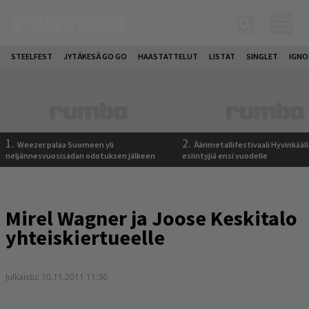
STEELFEST
JYTÄKESÄ GO GO
HAASTATTELUT
LISTAT
SINGLET
IGN
1.
2.
Weezer palaa Suomeen yli
Äärimetallifestivaali Hyvinkäällä
neljännesvuosisadan odotuksen jälkeen
esiintyjiä ensi vuodelle
Mirel Wagner ja Joose Keskitalo
yhteiskiertueelle
Julkaistu:
10.11.2011 11:36