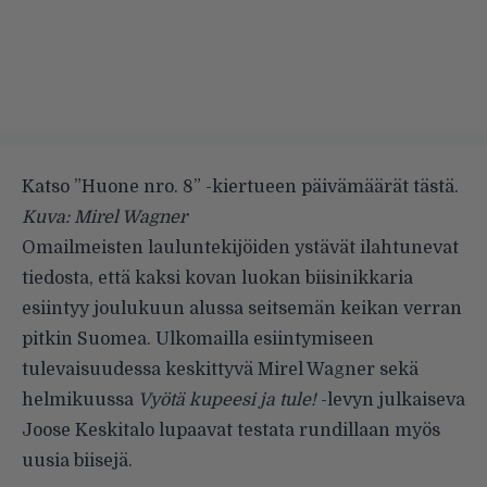
Katso ”Huone nro. 8” -kiertueen päivämäärät tästä.
Kuva: Mirel Wagner
Omailmeisten lauluntekijöiden ystävät ilahtunevat
tiedosta, että kaksi kovan luokan biisinikkaria
esiintyy joulukuun alussa seitsemän keikan verran
pitkin Suomea. Ulkomailla esiintymiseen
tulevaisuudessa keskittyvä Mirel Wagner sekä
helmikuussa
Vyötä kupeesi ja tule!
-levyn julkaiseva
Joose Keskitalo lupaavat testata rundillaan myös
uusia biisejä.