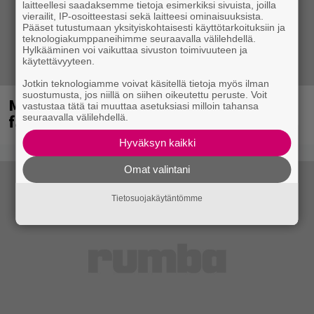
laitteellesi saadaksemme tietoja esimerkiksi sivuista, joilla
vierailit, IP-osoitteestasi sekä laitteesi ominaisuuksista.
Pääset tutustumaan yksityiskohtaisesti käyttötarkoituksiin ja
teknologiakumppaneihimme seuraavalla välilehdellä.
Hylkääminen voi vaikuttaa sivuston toimivuuteen ja
käytettävyyteen.
Jotkin teknologiamme voivat käsitellä tietoja myös ilman
suostumusta, jos niillä on siihen oikeutettu peruste. Voit
Mainioita uutisia Remu Aaltosen
vastustaa tätä tai muuttaa asetuksiasi milloin tahansa
faneille
seuraavalla välilehdellä.
Hyväksyn kaikki
Omat valintani
Tietosuojakäytäntömme