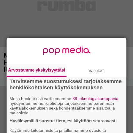
Mainio ohjelmatoimisto juhlii
Helsingissä 10-vuotista taivaltaan –
ilmaistapahtumassa loistoesiintyjät
Arvostamme yksityisyyttäsi
Valintasi
Tarvitsemme suostumuksesi tarjotaksemme
henkilökohtaisen käyttökokemuksen
Me ja huolellisesti valitsemamme
89 teknologiakumppania
hyödynnämme henkilötietoja tarjotaksemme paremman
käyttäjäkokemuksen sekä kohdentaaksemme sisältöä ja
mainoksia.
Hyväksymällä suostut tietojesi käyttöön seuraavasti
Käytämme laitetunnisteita ja tallennamme evästeitä