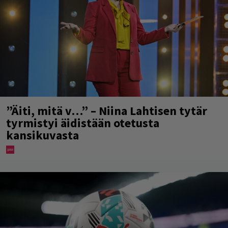
”Äiti, mitä v…” – Niina Lahtisen tytär
tyrmistyi äidistään otetusta
kansikuvasta