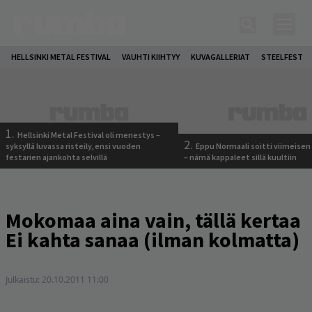
HELLSINKI METAL FESTIVAL
VAUHTI KIIHTYY
KUVAGALLERIAT
STEELFEST
1.
Hellsinki Metal Festival oli menestys –
2.
syksyllä luvassa risteily, ensi vuoden
Eppu Normaali soitti viimeisen
festarien ajankohta selvillä
– nämä kappaleet sillä kuultiin
Mokomaa aina vain, tällä kertaa
Ei kahta sanaa (ilman kolmatta)
Julkaistu:
20.10.2011 11:00