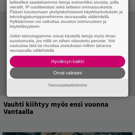
laitteellesi saadaksemme tietoja esimerkiksi sivuista, joilla
vierailit, IP-osoitteestasi sekä laitteesi ominaisuuksista.
Pääset tutustumaan yksityiskohtaisesti käyttötarkoituksiin ja
teknologiakumppaneihimme seuraavalla välilehdellä.
Hylkääminen voi vaikuttaa sivuston toimivuuteen ja
käytettävyyteen.
Jotkin teknologiamme voivat käsitellä tietoja myös ilman
suostumusta, jos niillä on siihen oikeutettu peruste. Voit
vastustaa tätä tai muuttaa asetuksiasi milloin tahansa
seuraavalla välilehdellä.
Hyväksyn kaikki
Omat valintani
Tietosuojakäytäntömme
Vauhti kiihtyy myös ensi vuonna
Vantaalla