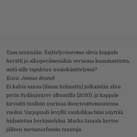
Taas mennään. Esittelyvuorossa oleva kappale
herätti jo alkuperäisenäkin versiona kummastusta,
mitä sille tapahtuu uusiokäsittelyssä?
Kuva: Joonas Brandt
Ei kahta sanaa (ilman kolmatta)
julkaistiin alun
perin Sydänjuuret-albumilla (2010), ja kappale
kirvoitti tuolloin nurinaa duurivoittoisuutensa
vuoksi. Varjopuoli-levyllä vauhdikas biisi näyttää
hidastetun herkistelyksi. Marko Annala kertoo
jälleen metamorfoosin taustoja.