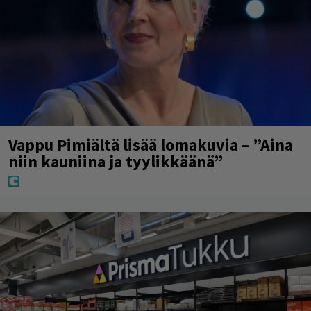
Vappu Pimiältä lisää lomakuvia – ”Aina
niin kauniina ja tyylikkäänä”