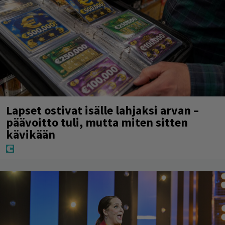
Lapset ostivat isälle lahjaksi arvan –
päävoitto tuli, mutta miten sitten
kävikään