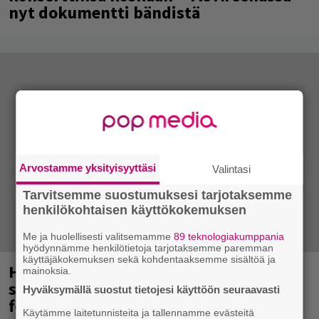
nyt dokumentti bändistä
Arvostamme yksityisyyttäsi
Valintasi
Tarvitsemme suostumuksesi tarjotaksemme
henkilökohtaisen käyttökokemuksen
Me ja huolellisesti valitsemamme
89 teknologiakumppania
hyödynnämme henkilötietoja tarjotaksemme paremman
käyttäjäkokemuksen sekä kohdentaaksemme sisältöä ja
Hellsinki Metal Festival oli menestys –
mainoksia.
syksyllä luvassa risteily, ensi vuoden
Hyväksymällä suostut tietojesi käyttöön seuraavasti
festarien ajankohta selvillä
Käytämme laitetunnisteita ja tallennamme evästeitä