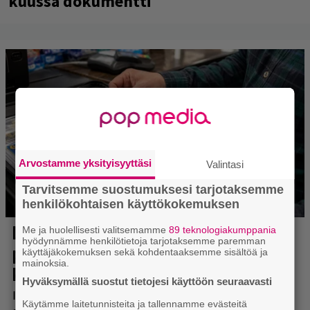
Rushin Neil Peartista ilmestyy ensi
kuussa dokumentti
Arvostamme yksityisyyttäsi
Valintasi
Tarvitsemme suostumuksesi tarjotaksemme
henkilökohtaisen käyttökokemuksen
Me ja huolellisesti valitsemamme
89 teknologiakumppania
hyödynnämme henkilötietoja tarjotaksemme paremman
käyttäjäkokemuksen sekä kohdentaaksemme sisältöä ja
mainoksia.
Hyväksymällä suostut tietojesi käyttöön seuraavasti
Käytämme laitetunnisteita ja tallennamme evästeitä