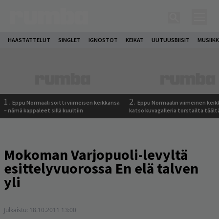
HAASTATTELUT
SINGLET
IGNOSTOT
KEIKAT
UUTUUSBIISIT
MUSIIKK
1.
2.
Eppu Normaali soitti viimeisen keikkansa
Eppu Normaalin viimeinen keik
– nämä kappaleet sillä kuultiin
katso kuvagalleria torstailta täält
Mokoman Varjopuoli-levyltä
esittelyvuorossa En elä talven
yli
Julkaistu:
18.10.2011 13:00