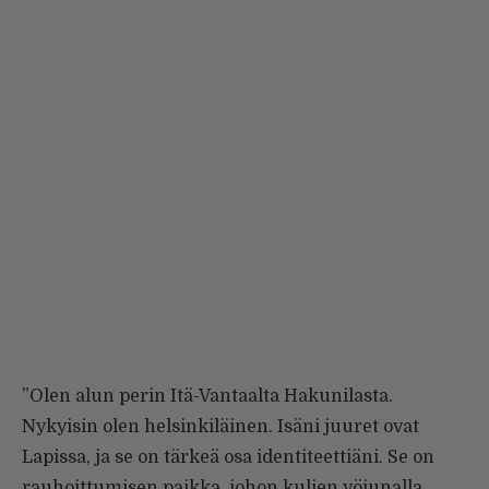
”Olen alun perin Itä-Vantaalta Hakunilasta.
Nykyisin olen helsinkiläinen. Isäni juuret ovat
Lapissa, ja se on tärkeä osa identiteettiäni. Se on
rauhoittumisen paikka, johon kuljen yöjunalla