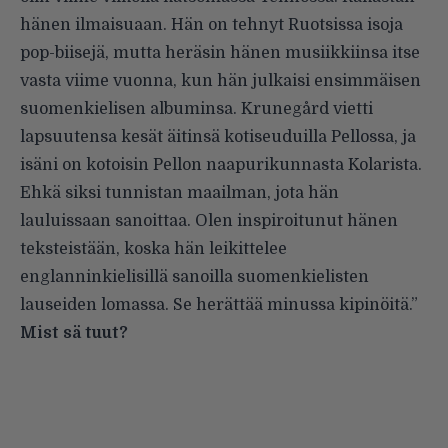
hänen ilmaisuaan. Hän on tehnyt Ruotsissa isoja
pop-biisejä, mutta heräsin hänen musiikkiinsa itse
vasta viime vuonna, kun hän julkaisi ensimmäisen
suomenkielisen albuminsa. Krunegård vietti
lapsuutensa kesät äitinsä kotiseuduilla Pellossa, ja
isäni on kotoisin Pellon naapurikunnasta Kolarista.
Ehkä siksi tunnistan maailman, jota hän
lauluissaan sanoittaa. Olen inspiroitunut hänen
teksteistään, koska hän leikittelee
englanninkielisillä sanoilla suomenkielisten
lauseiden lomassa. Se herättää minussa kipinöitä.”
Mist sä tuut?