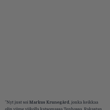
”Nyt just soi
Markus
Krunegård
, jonka keikkaa
olin viime viikolla katsomassa Tenhossa. Rakastan