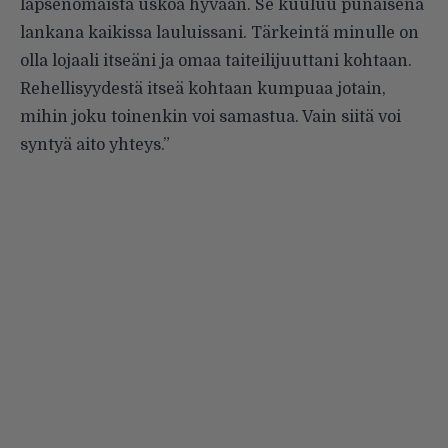
lapsenomaista uskoa hyvään. Se kuuluu punaisena
lankana kaikissa lauluissani. Tärkeintä minulle on
olla lojaali itseäni ja omaa taiteilijuuttani kohtaan.
Rehellisyydestä itseä kohtaan kumpuaa jotain,
mihin joku toinenkin voi samastua. Vain siitä voi
syntyä aito yhteys.”