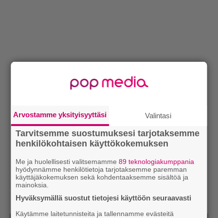
Arvostamme yksityisyyttäsi
Valintasi
Tarvitsemme suostumuksesi tarjotaksemme
henkilökohtaisen käyttökokemuksen
Me ja huolellisesti valitsemamme
89 teknologiakumppania
hyödynnämme henkilötietoja tarjotaksemme paremman
käyttäjäkokemuksen sekä kohdentaaksemme sisältöä ja
mainoksia.
Hyväksymällä suostut tietojesi käyttöön seuraavasti
Käytämme laitetunnisteita ja tallennamme evästeitä