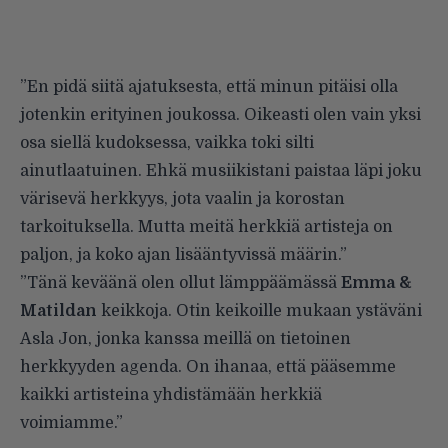
”En pidä siitä ajatuksesta, että minun pitäisi olla
jotenkin erityinen joukossa. Oikeasti olen vain yksi
osa siellä kudoksessa, vaikka toki silti
ainutlaatuinen. Ehkä musiikistani paistaa läpi joku
värisevä herkkyys, jota vaalin ja korostan
tarkoituksella. Mutta meitä herkkiä artisteja on
paljon, ja koko ajan lisääntyvissä määrin.”
”Tänä keväänä olen ollut lämppäämässä
Emma &
Matildan
keikkoja. Otin keikoille mukaan ystäväni
Asla Jon, jonka kanssa meillä on tietoinen
herkkyyden agenda. On ihanaa, että pääsemme
kaikki artisteina yhdistämään herkkiä
voimiamme.”