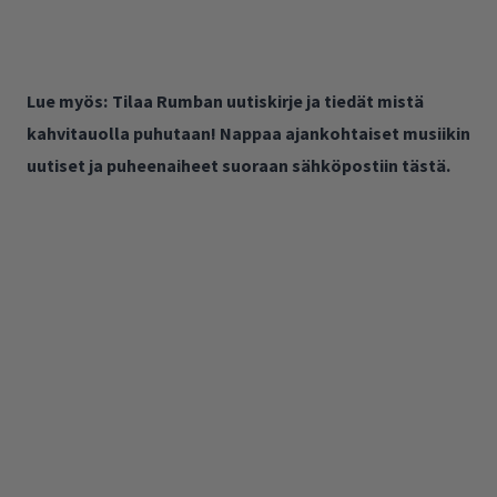
Lue myös:
Tilaa Rumban uutiskirje ja tiedät mistä
kahvitauolla puhutaan! Nappaa ajankohtaiset musiikin
uutiset ja puheenaiheet suoraan sähköpostiin tästä.