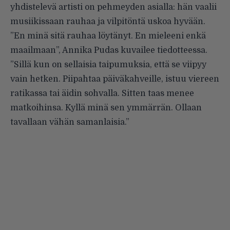
yhdistelevä artisti on pehmeyden asialla: hän vaalii
musiikissaan rauhaa ja vilpitöntä uskoa hyvään.
”En minä sitä rauhaa löytänyt. En mieleeni enkä
maailmaan”, Annika Pudas kuvailee tiedotteessa.
”Sillä kun on sellaisia taipumuksia, että se viipyy
vain hetken. Piipahtaa päiväkahveille, istuu viereen
ratikassa tai äidin sohvalla. Sitten taas menee
matkoihinsa. Kyllä minä sen ymmärrän. Ollaan
tavallaan vähän samanlaisia.”