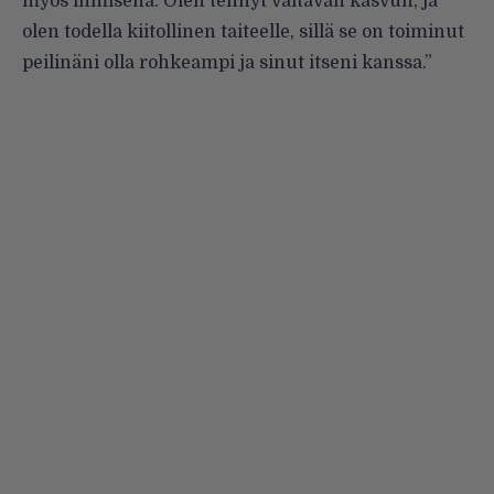
myös ihmisenä. Olen tehnyt valtavan kasvun, ja
olen todella kiitollinen taiteelle, sillä se on toiminut
peilinäni olla rohkeampi ja sinut itseni kanssa.”