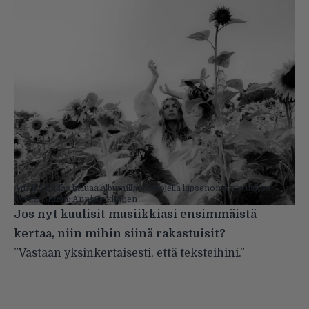
Annika Pudas haluaa albumillaan suojella lapsenomaista uskoa
hyvään. Kuva: Anni Suikkanen
Jos nyt kuulisit musiikkiasi ensimmäistä
kertaa, niin mihin siinä rakastuisit?
”Vastaan yksinkertaisesti, että teksteihini.”