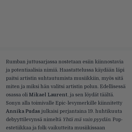
Rumban juttusarjassa nostetaan esiin kiinnostavia
ja potentiaalisia nimiä. Haastattelussa käydään läpi
paitsi artistin suhtautumista musiikkiin, myös sitä
miten ja miksi hän valitsi artistin polun. Edellisessä
osassa oli
Mikael
Laurent
, ja sen löydät
täältä
.
Sonyn alla toimivalle Epic-levymerkille kiinnitetty
Annika Pudas
julkaisi perjantaina 19. huhtikuuta
debyyttilevynsä nimeltä
Yhtä mä vain pyydän
. Pop-
estetiikkaa ja folk-vaikutteita musiikissaan