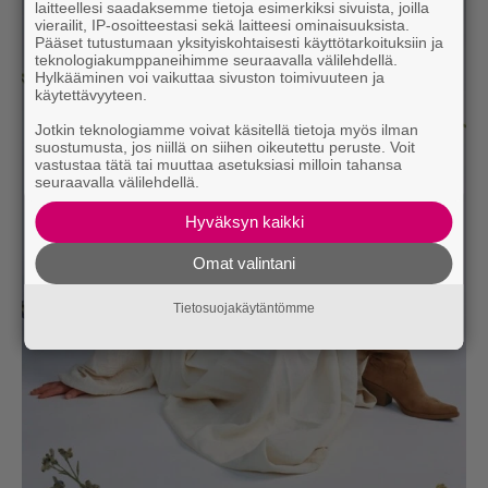
laitteellesi saadaksemme tietoja esimerkiksi sivuista, joilla
vierailit, IP-osoitteestasi sekä laitteesi ominaisuuksista.
Pääset tutustumaan yksityiskohtaisesti käyttötarkoituksiin ja
teknologiakumppaneihimme seuraavalla välilehdellä.
Hylkääminen voi vaikuttaa sivuston toimivuuteen ja
käytettävyyteen.
Jotkin teknologiamme voivat käsitellä tietoja myös ilman
suostumusta, jos niillä on siihen oikeutettu peruste. Voit
vastustaa tätä tai muuttaa asetuksiasi milloin tahansa
seuraavalla välilehdellä.
Hyväksyn kaikki
Omat valintani
Tietosuojakäytäntömme