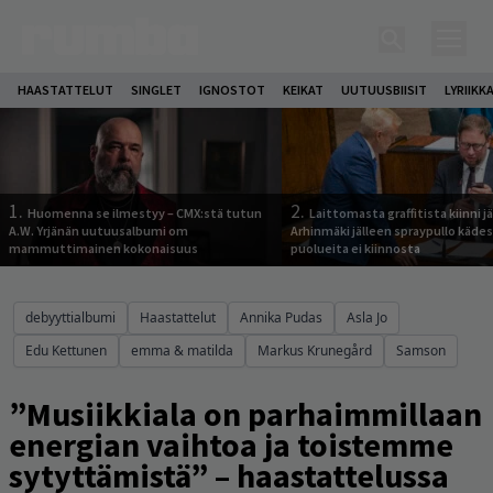
HAASTATTELUT
SINGLET
IGNOSTOT
KEIKAT
UUTUUSBIISIT
LYRIIKK
1.
2.
Huomenna se ilmestyy – CMX:stä tutun
Laittomasta graffitista kiinni 
A.W. Yrjänän uutuusalbumi om
Arhinmäki jälleen spraypullo kädes
mammuttimainen kokonaisuus
puolueita ei kiinnosta
debyyttialbumi
Haastattelut
Annika Pudas
Asla Jo
Edu Kettunen
emma & matilda
Markus Krunegård
Samson
”Musiikkiala on parhaimmillaan
energian vaihtoa ja toistemme
sytyttämistä” – haastattelussa