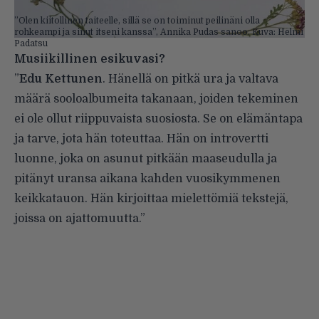
”Olen kiitollinen taiteelle, sillä se on toiminut peilinäni olla
rohkeampi ja sinut itseni kanssa”, Annika Pudas sanoo. Kuva: Helmi
Padatsu
Musiikillinen esikuvasi?
”
Edu
Kettunen
. Hänellä on pitkä ura ja valtava
määrä sooloalbumeita takanaan, joiden tekeminen
ei ole ollut riippuvaista suosiosta. Se on elämäntapa
ja tarve, jota hän toteuttaa. Hän on introvertti
luonne, joka on asunut pitkään maaseudulla ja
pitänyt uransa aikana kahden vuosikymmenen
keikkatauon. Hän kirjoittaa mielettömiä tekstejä,
joissa on ajattomuutta.”