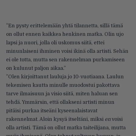
”En pysty erittelemään yhtä tilannetta, sillä tämä
on ollut ennen kaikkea henkinen matka. Olin ujo
lapsi ja nuori, jolla oli uskomus siitä, ettei
minunlaiseni ihminen voisi ikinä olla artisti. Sehän
ei ole totta, mutta sen rakennelman purkamiseen
on kulunut paljon aikaa.”
”Olen kirjoittanut lauluja jo 10-vuotiaana. Laulun
tekemisen kautta minulle muodostui pakottava
tarve ilmaisuun ja visio siitä, miten haluan sen
tehdä. Ymmärsin, että ollakseni artisti minun
pitäisi purkaa itseäni kyseenalaistavat
rakennelmat. Aloin kysyä itseltäni, miksi
en
voisi
olla artisti. Tämä on ollut matka taiteilijana, mutta