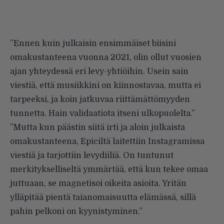
”Ennen kuin julkaisin ensimmäiset biisini
omakustanteena vuonna 2021, olin ollut vuosien
ajan yhteydessä eri levy-yhtiöihin. Usein sain
viestiä, että musiikkini on kiinnostavaa, mutta ei
tarpeeksi, ja koin jatkuvaa riittämättömyyden
tunnetta. Hain validaatiota itseni ulkopuolelta.”
”Mutta kun päästin siitä irti ja aloin julkaista
omakustanteena, Epiciltä laitettiin Instagramissa
viestiä ja tarjottiin levydiiliä. On tuntunut
merkitykselliseltä ymmärtää, että kun tekee omaa
juttuaan, se magnetisoi oikeita asioita. Yritän
ylläpitää pientä taianomaisuutta elämässä, sillä
pahin pelkoni on kyynistyminen.”