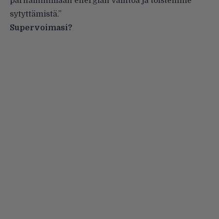
parhaimmillaan energian vaihtoa ja toistemme
sytyttämistä.”
Supervoimasi?