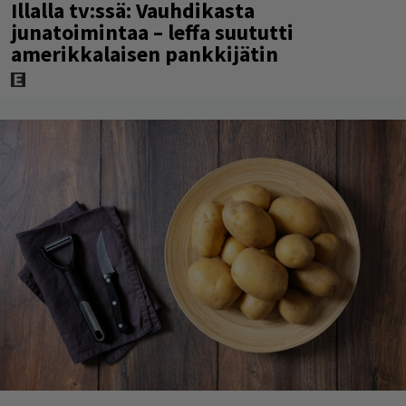
Illalla tv:ssä: Vauhdikasta
junatoimintaa – leffa suututti
amerikkalaisen pankkijätin