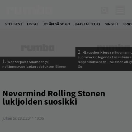
STEELFEST
LISTAT
JYTÄKESÄ GO GO
HAASTATTELUT
SINGLET
IGN
2.
41 vuoden ikäeroa ei huomannu
suomirockin legenda tanssi kuin 
1.
Weezer palaa Suomeen yli
räppäri konsanaan – tällainen oli 
neljännesvuosisadan odotuksen jälkeen
Go
Nevermind Rolling Stonen
lukijoiden suosikki
Julkaistu:
23.2.2011 13:06