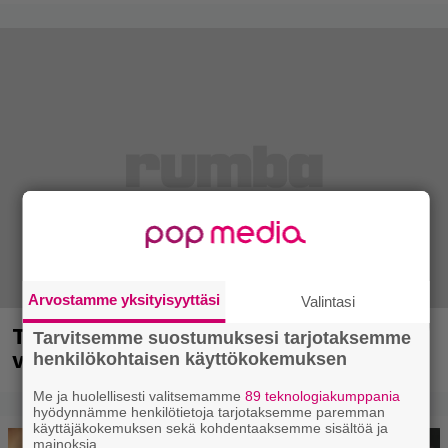
Arvostamme yksityisyyttäsi
Valintasi
Tampere City Festivalia vietetään ensi
Tarvitsemme suostumuksesi tarjotaksemme
viikonloppuna
henkilökohtaisen käyttökokemuksen
Me ja huolellisesti valitsemamme
89 teknologiakumppania
hyödynnämme henkilötietoja tarjotaksemme paremman
käyttäjäkokemuksen sekä kohdentaaksemme sisältöä ja
mainoksia.