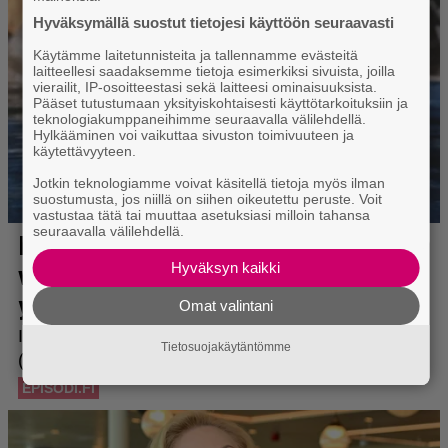
Hyväksymällä suostut tietojesi käyttöön seuraavasti
Käytämme laitetunnisteita ja tallennamme evästeitä
laitteellesi saadaksemme tietoja esimerkiksi sivuista, joilla
vierailit, IP-osoitteestasi sekä laitteesi ominaisuuksista.
Pääset tutustumaan yksityiskohtaisesti käyttötarkoituksiin ja
teknologiakumppaneihimme seuraavalla välilehdellä.
Hylkääminen voi vaikuttaa sivuston toimivuuteen ja
käytettävyyteen.
Jotkin teknologiamme voivat käsitellä tietoja myös ilman
suostumusta, jos niillä on siihen oikeutettu peruste. Voit
vastustaa tätä tai muuttaa asetuksiasi milloin tahansa
seuraavalla välilehdellä.
Hyväksyn kaikki
Omat valintani
Tietosuojakäytäntömme