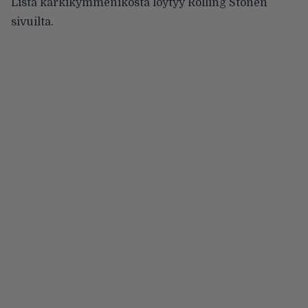
Lista kärkikymmeniköstä löytyy
Rolling Stonen
sivuilta.