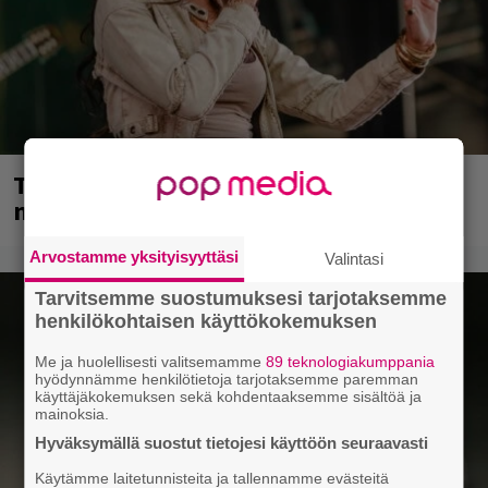
Tampereella sunnuntaina superpäivä –
nämä artistit mukana
Arvostamme yksityisyyttäsi
Valintasi
Tarvitsemme suostumuksesi tarjotaksemme
henkilökohtaisen käyttökokemuksen
Me ja huolellisesti valitsemamme
89 teknologiakumppania
hyödynnämme henkilötietoja tarjotaksemme paremman
käyttäjäkokemuksen sekä kohdentaaksemme sisältöä ja
mainoksia.
Hyväksymällä suostut tietojesi käyttöön seuraavasti
Käytämme laitetunnisteita ja tallennamme evästeitä