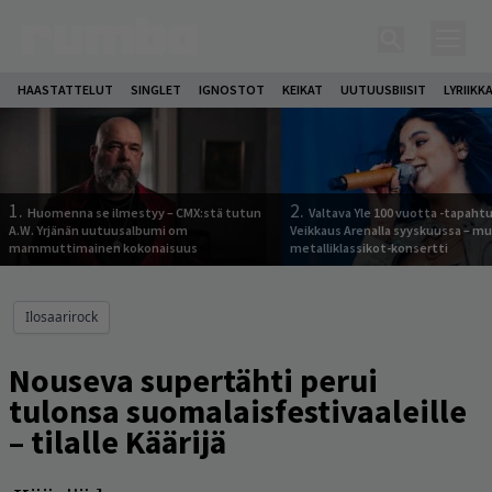
HAASTATTELUT
SINGLET
IGNOSTOT
KEIKAT
UUTUUSBIISIT
LYRIIKK
1.
2.
Huomenna se ilmestyy – CMX:stä tutun
Valtava Yle 100 vuotta -tapah
A.W. Yrjänän uutuusalbumi om
Veikkaus Arenalla syyskuussa – m
mammuttimainen kokonaisuus
metalliklassikot-konsertti
Ilosaarirock
Nouseva supertähti perui
tulonsa suomalaisfestivaaleille
– tilalle Käärijä