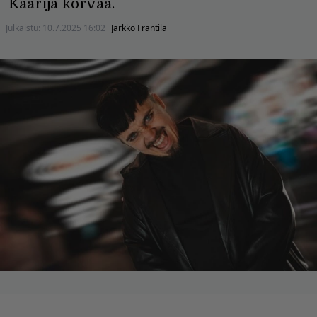
Käärijä korvaa.
Julkaistu:
10.7.2025 16:02
Jarkko Fräntilä