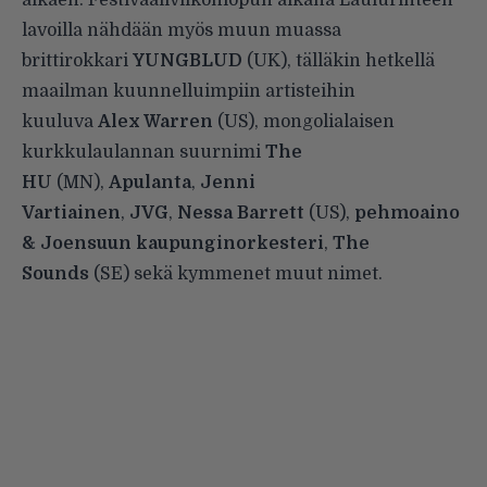
lavoilla nähdään myös muun muassa
brittirokkari
YUNGBLUD
(UK), tälläkin hetkellä
maailman kuunnelluimpiin artisteihin
kuuluva
Alex Warren
(US), mongolialaisen
kurkkulaulannan suurnimi
The
HU
(MN),
Apulanta
,
Jenni
Vartiainen
,
JVG
,
Nessa Barrett
(US),
pehmoaino
& Joensuun kaupunginorkesteri
,
The
Sounds
(SE) sekä kymmenet muut nimet.