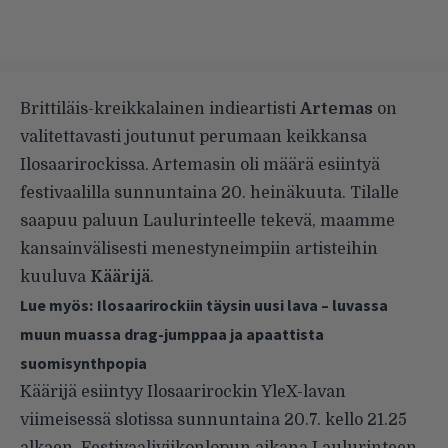
Brittiläis-kreikkalainen indieartisti
Artemas
on
valitettavasti joutunut perumaan keikkansa
Ilosaarirockissa. Artemasin oli määrä esiintyä
festivaalilla sunnuntaina 20. heinäkuuta. Tilalle
saapuu paluun Laulurinteelle tekevä, maamme
kansainvälisesti menestyneimpiin artisteihin
kuuluva
Käärijä
.
Lue myös:
Ilosaarirockiin täysin uusi lava – luvassa
muun muassa drag-jumppaa ja apaattista
suomisynthpopia
Käärijä esiintyy Ilosaarirockin YleX-lavan
viimeisessä slotissa sunnuntaina 20.7. kello 21.25
alkaen. Festivaaliviikonlopun aikana Laulurinteen