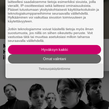
laitteellesi saadaksemme tietoja esimerkiksi sivuista, joilla
vierailit, IP-osoitteestasi sekä laitteesi ominaisuuksista.
Pääset tutustumaan yksityiskohtaisesti käyttötarkoituksiin ja
teknologiakumppaneihimme seuraavalla välilehdellä.
Hylkääminen voi vaikuttaa sivuston toimivuuteen ja
käytettävyyteen.
Jotkin teknologiamme voivat käsitellä tietoja myös ilman
suostumusta, jos niillä on siihen oikeutettu peruste. Voit
vastustaa tätä tai muuttaa asetuksiasi milloin tahansa
seuraavalla välilehdellä.
Mainio ohjelmatoimisto juhlii
Hyväksyn kaikki
Helsingissä 10-vuotista taivaltaan –
ilmaistapahtumassa loistoesiintyjät
Omat valintani
Tietosuojakäytäntömme