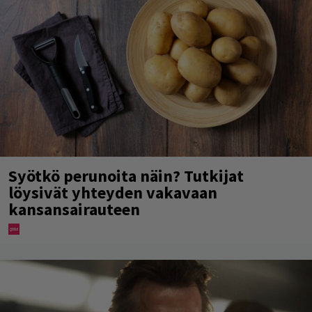
Syötkö perunoita näin? Tutkijat
löysivät yhteyden vakavaan
kansansairauteen