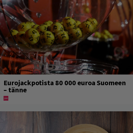
Eurojackpotista 80 000 euroa Suomeen
– tänne