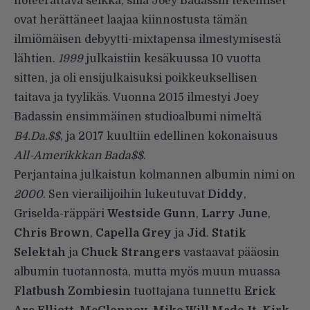
noteerattava seikka, sillä Joey Badassin tekemiset
ovat herättäneet laajaa kiinnostusta tämän
ilmiömäisen debyytti-mixtapensa ilmestymisestä
lähtien.
1999
julkaistiin kesäkuussa 10 vuotta
sitten, ja oli ensijulkaisuksi poikkeuksellisen
taitava ja tyylikäs. Vuonna 2015 ilmestyi Joey
Badassin ensimmäinen studioalbumi nimeltä
B4.Da.$$
, ja 2017 kuultiin edellinen kokonaisuus
All-Amerikkkan Bada$$
.
Perjantaina julkaistun kolmannen albumin nimi on
2000
. Sen vierailijoihin lukeutuvat
Diddy
,
Griselda-räppäri
Westside
Gunn
,
Larry
June
,
Chris
Brown
,
Capella
Grey
ja
Jid
.
Statik
Selektah
ja
Chuck Strangers
vastaavat pääosin
albumin tuotannosta, mutta myös muun muassa
Flatbush Zombiesin
tuottajana tunnettu
Erick