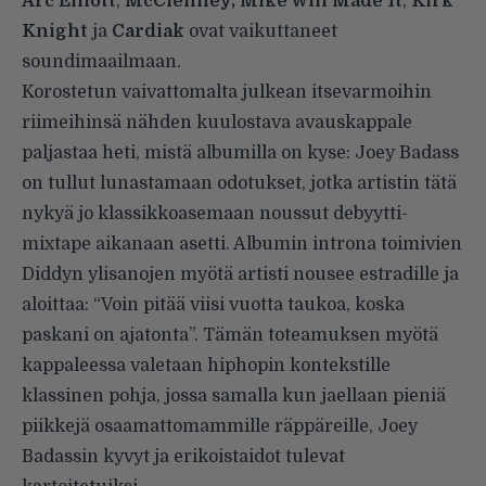
Arc Elliott
,
McClenney,
Mike Will Made It
,
Kirk
Knight
ja
Cardiak
ovat vaikuttaneet
soundimaailmaan.
Korostetun vaivattomalta julkean itsevarmoihin
riimeihinsä nähden kuulostava avauskappale
paljastaa heti, mistä albumilla on kyse: Joey Badass
on tullut lunastamaan odotukset, jotka artistin tätä
nykyä jo klassikkoasemaan noussut debyytti-
mixtape aikanaan asetti. Albumin introna toimivien
Diddyn ylisanojen myötä artisti nousee estradille ja
aloittaa: “Voin pitää viisi vuotta taukoa, koska
paskani on ajatonta”. Tämän toteamuksen myötä
kappaleessa valetaan hiphopin kontekstille
klassinen pohja, jossa samalla kun jaellaan pieniä
piikkejä osaamattomammille räppäreille, Joey
Badassin kyvyt ja erikoistaidot tulevat