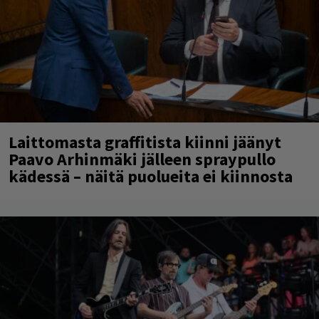
Laittomasta graffitista kiinni jäänyt
Paavo Arhinmäki jälleen spraypullo
kädessä – näitä puolueita ei kiinnosta