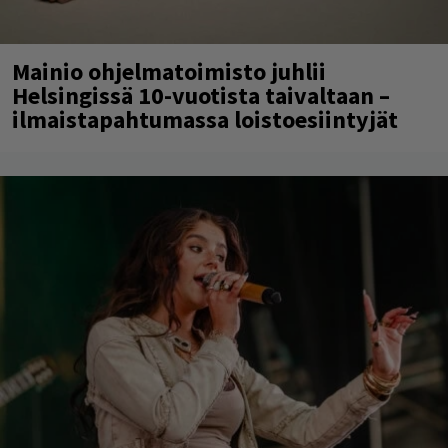
Mainio ohjelmatoimisto juhlii
Helsingissä 10-vuotista taivaltaan –
ilmaistapahtumassa loistoesiintyjät