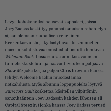
Levyn kohokohdiksi nousevat kappaleet, joissa
Joey Badass keskittyy pahapoikamaisen rehentelyn
sijaan olemaan rauhallisen rehellinen.
Keskenkasvuista ja kyllästyttävää toisen miehen
naiseen kohdistuvaa omistushaluisuutta henkivää
Welcome Back
-biisiä seuraa onneksi avoimeen
tunnekeskusteluun ja haavoittuvuuteen pohjaava
Show Me
, joka korjaa paljon Chris Brownin kanssa
tehdyn Welcome Backin muodostamaa
notkahdusta. Myös albumin loppupuolelta löytyvä
Survivors Guilt
koskettaa, käsitellen vilpittömin
sanankääntein Joey Badassin kahden läheisen eli
Capital Steezin
(jonka kanssa Joey Badass perusti