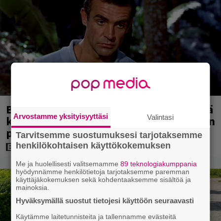
Bond-luojan 68 vuotta sitten lähettämä
Arvostamme yksityisyyttäsi
Valintasi
kirje löytyi – tältä 007-hahmon piti alun
perin näyttää
Tarvitsemme suostumuksesi tarjotaksemme
henkilökohtaisen käyttökokemuksen
Me ja huolellisesti valitsemamme
89 teknologiakumppania
hyödynnämme henkilötietoja tarjotaksemme paremman
käyttäjäkokemuksen sekä kohdentaaksemme sisältöä ja
mainoksia.
Hyväksymällä suostut tietojesi käyttöön seuraavasti
Käytämme laitetunnisteita ja tallennamme evästeitä