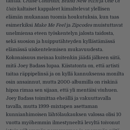
tähtää.
Cruise Controlin
,
Brand New 911:n
ja
One Of
Usin
kaltaiset kappaleet kimaltelevat ylellisen
elämän mukanaan tuomia houkutuksia, kun taas
esimerkiksi
Make Me Feel
ja
Zipcodes
muistuttavat
unelmiensa eteen työskentelyn jalosta taidosta,
sekä suosion ja huipputähteyden kyllästämässä
elämässä uiskentelemisen mukavuudesta.
Kokonaisuus meinaa kuitenkin jäädä jälkeen siitä,
mitä Joey Badass lupaa. Kiistatonta on, että artisti
taitaa räppipelinsä ja on kyllä kannuksensa monilta
osin ansainnut, mutta 2000-albumilla on riskinä
hipoa rimaa sen sijaan, että yli mentäisi viuhuen.
Joey Badass toimittaa eheällä ja vakuuttavalla
tavalla, mutta 1999-mixtapen asettaman
kunnianhimoisen lähtölaukauksen valossa olisi 10
vuotta myöhemmin ilmestyneeltä levyltä toivonut