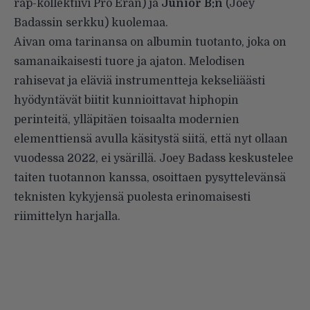
räp-kollektiivi Pro Eran) ja
Junior B:n
(Joey
Badassin serkku) kuolemaa.
Aivan oma tarinansa on albumin tuotanto, joka on
samanaikaisesti tuore ja ajaton. Melodisen
rahisevat ja eläviä instrumentteja kekseliäästi
hyödyntävät biitit kunnioittavat hiphopin
perinteitä, ylläpitäen toisaalta modernien
elementtiensä avulla käsitystä siitä, että nyt ollaan
vuodessa 2022, ei ysärillä. Joey Badass keskustelee
taiten tuotannon kanssa, osoittaen pysyttelevänsä
teknisten kykyjensä puolesta erinomaisesti
riimittelyn harjalla.