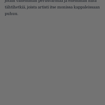
jotain vähemmän perusvarmaa ja enemmän niitä
tähtihetkiä, joista artisti itse monissa kappaleissaan
puhuu.