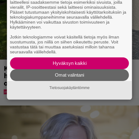
laitteellesi saadaksemme tietoja esimerkiksi sivuista, joilla
vierailit, IP-osoitteestasi sekä laitteesi ominaisuuksista.
Pääset tutustumaan yksityiskohtaisesti käyttötarkoituksiin ja
teknologiakumppaneihimme seuraavalla välilehdellä.
Hylkääminen voi vaikuttaa sivuston toimivuuteen ja
käytettävyyteen.
Jotkin teknologiamme voivat käsitellä tietoja myös ilman
suostumusta, jos niillä on siihen oikeutettu peruste. Voit
vastustaa tätä tai muuttaa asetuksiasi milloin tahansa
seuraavalla välilehdellä.
Hyväksyn kaikki
Koululaisille jaetaan ilmaisia
heijastinreppuja – näin voit lunastaa
Omat valintani
omasi S-marketista
Tietosuojakäytäntömme