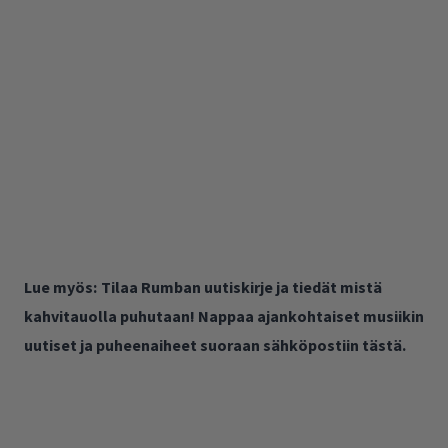
Lue myös:
Tilaa Rumban uutiskirje ja tiedät mistä
kahvitauolla puhutaan! Nappaa ajankohtaiset musiikin
uutiset ja puheenaiheet suoraan sähköpostiin tästä.