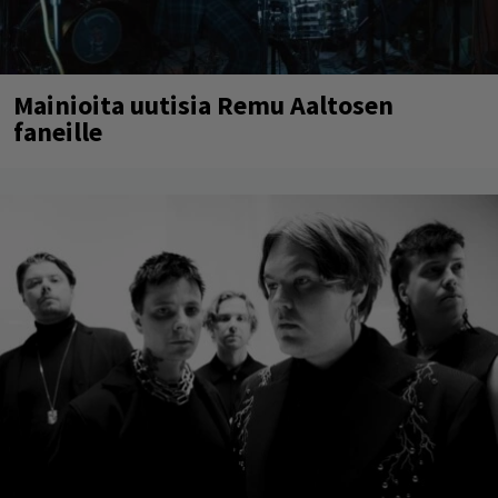
Mainioita uutisia Remu Aaltosen
faneille