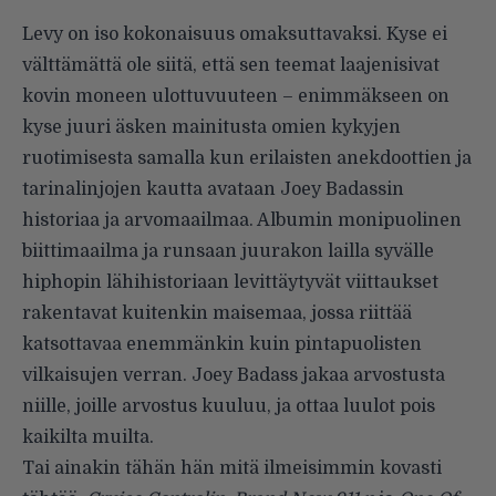
Levy on iso kokonaisuus omaksuttavaksi. Kyse ei
välttämättä ole siitä, että sen teemat laajenisivat
kovin moneen ulottuvuuteen – enimmäkseen on
kyse juuri äsken mainitusta omien kykyjen
ruotimisesta samalla kun erilaisten anekdoottien ja
tarinalinjojen kautta avataan Joey Badassin
historiaa ja arvomaailmaa. Albumin monipuolinen
biittimaailma ja runsaan juurakon lailla syvälle
hiphopin lähihistoriaan levittäytyvät viittaukset
rakentavat kuitenkin maisemaa, jossa riittää
katsottavaa enemmänkin kuin pintapuolisten
vilkaisujen verran. Joey Badass jakaa arvostusta
niille, joille arvostus kuuluu, ja ottaa luulot pois
kaikilta muilta.
Tai ainakin tähän hän mitä ilmeisimmin kovasti