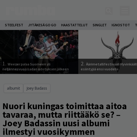
STEELFEST
JYTÄKESÄ GO GO
HAASTATTELUT
SINGLET
IGNOSTOT
T
1.
2.
Weezer palaa Suomeen yli
Äärimetallifestivaali Hyvinkäällä
neljännesvuosisadan odotuksen jälkeen
esiintyjiä ensi vuodelle
albumit
Joey Badass
Nuori kuningas toimittaa aitoa
tavaraa, mutta riittääkö se? –
Joey Badassin uusi albumi
ilmestyi vuosikymmen