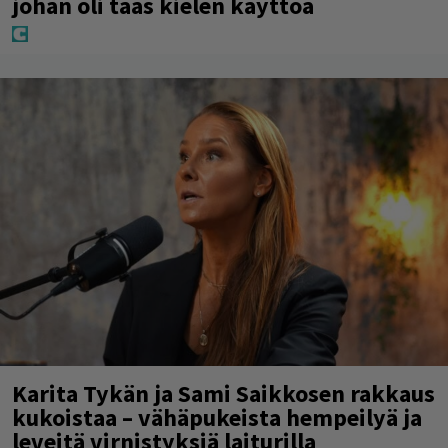
johan oli taas kielen käyttöä
Karita Tykän ja Sami Saikkosen rakkaus
kukoistaa – vähäpukeista hempeilyä ja
leveitä virnistyksiä laiturilla