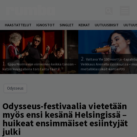
HAASTATTELUT
IGNOSTOT
SINGLET
KEIKAT
UUTUUSBIISIT
UUTUUS
2.
Valtava Yle 100 vuotta -tapah
1.
Eppu Normaalin viimeinen keikka tänään –
Veikkaus Arenalla syyskuussa – m
katso kuvagalleria torstailta täältä
metalliklassikot-konsertti
Odysseus
Odysseus-festivaalia vietetään
myös ensi kesänä Helsingissä –
huikeat ensimmäiset esiintyjät
julki