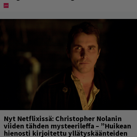
Nyt Netflixissä: Christopher Nolanin
viiden tähden mysteerileffa – ”Huikean
hienosti kirjoitettu yllätyskäänteiden