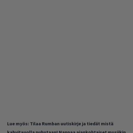
Lue myös:
Tilaa Rumban uutiskirje ja tiedät mistä
kahvitauolla puhutaan! Nappaa ajankohtaiset musiikin