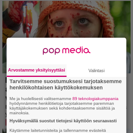
Arvostamme yksityisyyttäsi
Valintasi
Tarvitsemme suostumuksesi tarjotaksemme
henkilökohtaisen käyttökokemuksen
Me ja huolellisesti valitsemamme
89 teknologiakumppania
hyödynnämme henkilötietoja tarjotaksemme paremman
käyttäjäkokemuksen sekä kohdentaaksemme sisältöä ja
mainoksia.
Hyväksymällä suostut tietojesi käyttöön seuraavasti
Käytämme laitetunnisteita ja tallennamme evästeitä