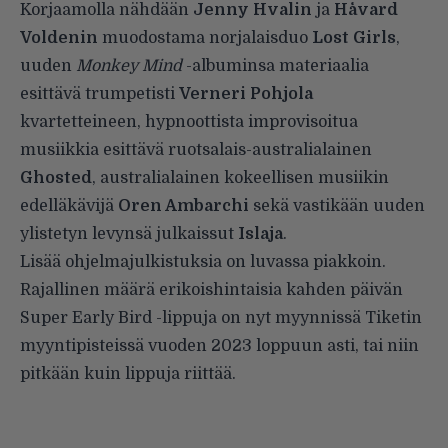
Korjaamolla nähdään
Jenny Hvalin
ja
Håvard
Voldenin
muodostama norjalaisduo
Lost Girls
,
uuden
Monkey Mind
-albuminsa materiaalia
esittävä trumpetisti
Verneri Pohjola
kvartetteineen, hypnoottista improvisoitua
musiikkia esittävä ruotsalais-australialainen
Ghosted
, australialainen kokeellisen musiikin
edelläkävijä
Oren Ambarchi
sekä vastikään uuden
ylistetyn levynsä julkaissut
Islaja
.
Lisää ohjelmajulkistuksia on luvassa piakkoin.
Rajallinen määrä erikoishintaisia kahden päivän
Super Early Bird -lippuja on nyt myynnissä Tiketin
myyntipisteissä vuoden 2023 loppuun asti, tai niin
pitkään kuin lippuja riittää.