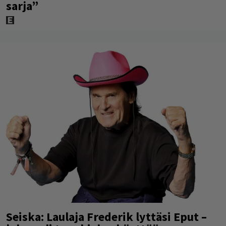
sarja”
Seiska: Laulaja Frederik lyttäsi Eput –