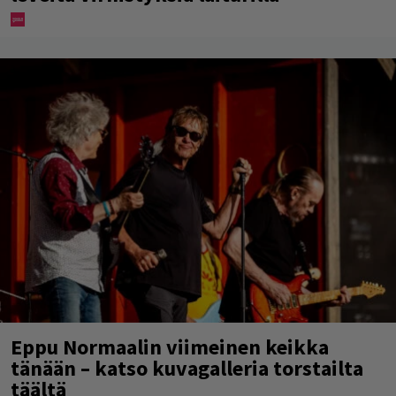
Eppu Normaalin viimeinen keikka
tänään – katso kuvagalleria torstailta
täältä