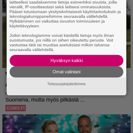
laitteellesi saadaksemme tietoja esimerkiksi sivuista, joilla
vierailit, IP-osoitteestasi sekä laitteesi ominaisuuksista.
Pääset tutustumaan yksityiskohtaisesti käyttötarkoituksiin ja
teknologiakumppaneihimme seuraavalla välilehdellä.
Hylkääminen voi vaikuttaa sivuston toimivuuteen ja
käytettävyyteen.
Jotkin teknologiamme voivat käsitellä tietoja myös ilman
suostumusta, jos niillä on siihen oikeutettu peruste. Voit
vastustaa tätä tai muuttaa asetuksiasi milloin tahansa
seuraavalla välilehdellä.
Hyväksyn kaikki
Omat valintani
Tietosuojakäytäntömme