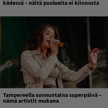
kädessä – näitä puolueita ei kiinnosta
Tampereella sunnuntaina superpäivä –
nämä artistit mukana