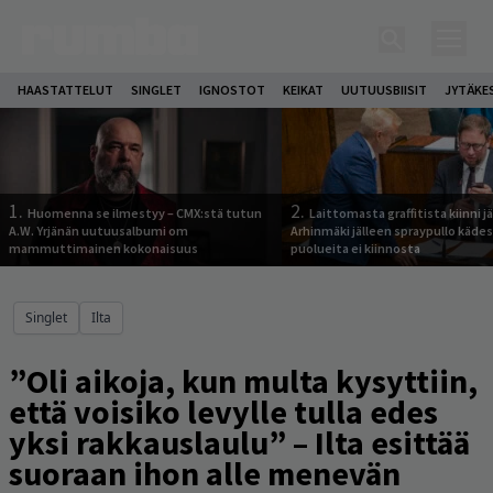
HAASTATTELUT
SINGLET
IGNOSTOT
KEIKAT
UUTUUSBIISIT
JYTÄKE
1.
2.
Huomenna se ilmestyy – CMX:stä tutun
Laittomasta graffitista kiinni 
A.W. Yrjänän uutuusalbumi om
Arhinmäki jälleen spraypullo kädes
mammuttimainen kokonaisuus
puolueita ei kiinnosta
Singlet
Ilta
”Oli aikoja, kun multa kysyttiin,
että voisiko levylle tulla edes
yksi rakkauslaulu” – Ilta esittää
suoraan ihon alle menevän