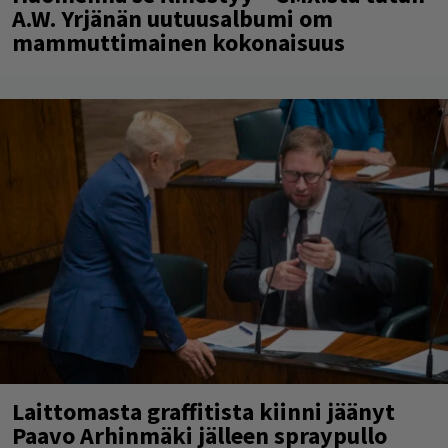
A.W. Yrjänän uutuusalbumi om
mammuttimainen kokonaisuus
Laittomasta graffitista kiinni jäänyt
Paavo Arhinmäki jälleen spraypullo