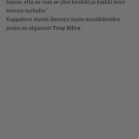
tajuaa, että on vain se yksi henkilö ja kaikki muu
tuntuu turhalta.”
Kappaleen myötä ilmestyi myös musiikkivideo,
jonka on ohjannut
Troy
Silva
.