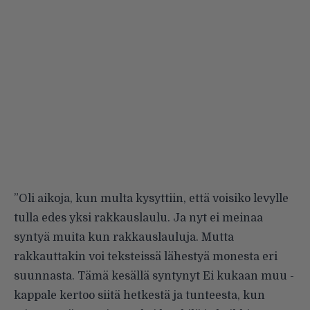
”Oli aikoja, kun multa kysyttiin, että voisiko levylle
tulla edes yksi rakkauslaulu. Ja nyt ei meinaa
syntyä muita kun rakkauslauluja. Mutta
rakkauttakin voi teksteissä lähestyä monesta eri
suunnasta. Tämä kesällä syntynyt Ei kukaan muu -
kappale kertoo siitä hetkestä ja tunteesta, kun