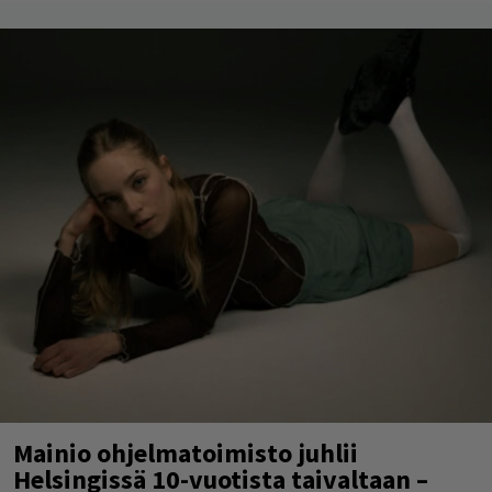
Mainio ohjelmatoimisto juhlii
Helsingissä 10-vuotista taivaltaan –