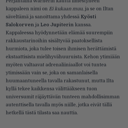
Perjantaina Warnerin kautta ilmestyneen
kappaleen nimi on
Ei kukaan muu
, ja se on Iltan
säveltämä ja sanoittama yhdessä
Kyösti
Salokorven
ja
Leo Jupiterin
kanssa.
Kappaleessa hyödynnetään elämää suurempiin
rakkaustarinoihin sisältyvää paatoksellista
hurmiota, joka tulee toisen ihmisen herättämistä
ekstaattisista mielihyvähuuruista. Kehon ytimiään
myöten valtaavat adrenaliiniaallot voi tuntea
ytimissään vain se, joka on samanlaisella
huumaantuneella tavalla rakastunut, mutta Ilta
kyllä tekee kaikkensa välittääkseen tuon
universumit räjäyttävän tunteen mahdollisimman
autenttisella tavalla myös niille, jotka eivät tällä
hetkellä tästä tilasta saa nauttia.