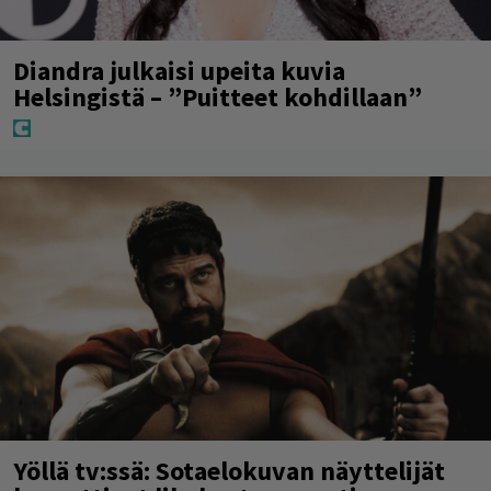
Diandra julkaisi upeita kuvia
Helsingistä – ”Puitteet kohdillaan”
Yöllä tv:ssä: Sotaelokuvan näyttelijät