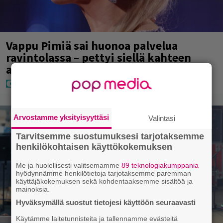
Vappu Pimiä sai huonoa palvelua
ravintolassa – pettyi siellä kahteen
asiaan
Arvostamme yksityisyyttäsi
Valintasi
Tarvitsemme suostumuksesi tarjotaksemme
henkilökohtaisen käyttökokemuksen
Me ja huolellisesti valitsemamme
89 teknologiakumppania
hyödynnämme henkilötietoja tarjotaksemme paremman
käyttäjäkokemuksen sekä kohdentaaksemme sisältöä ja
mainoksia.
Hyväksymällä suostut tietojesi käyttöön seuraavasti
Käytämme laitetunnisteita ja tallennamme evästeitä