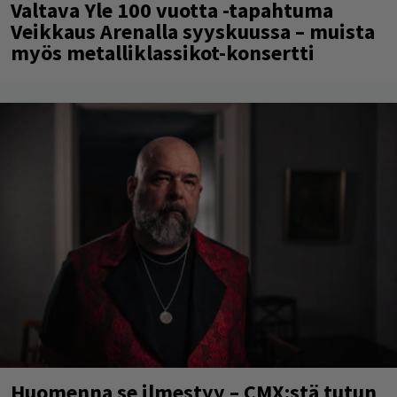
Valtava Yle 100 vuotta -tapahtuma
Veikkaus Arenalla syyskuussa – muista
myös metalliklassikot-konsertti
Huomenna se ilmestyy – CMX:stä tutun