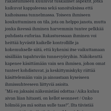
rakastumiseen kuuluvat tuskalliset aspektit, jotka
kaikuvat kappaleessa sekä sanoituksissa että
kaihoisassa tunnelmassa. Toiseen ihmiseen
koukuttuminen on tila, jota on helppo janota, mutta
jonka ikeessä ihminen harvemmin tuntee pelkkää
puhdasta euforiaa. Rakastuessaan ihminen voi
heittää hyvästit kaikelle kontrollille ja
kokemukselle siitä, että kykenisi itse vaikuttamaan
sisällään tapahtuviin tunnevyöryihin. Näkökenttä
kapenee käsittämään vain sen ihmisen, johon omat
tunteet kohdistuvat, ja keskittymiskyky riittää
käsittelemään vain ja ainoastaan kyseiseen
ihmissuhteeseen liittyviä asioita.
”Mä en jaksaisi näkemistäsi odottaa / Aika kuluu
aivan liian hitaasti, on kellot seonneet / Onko
hölmöä jos mä soitan sulle taas?”, Ilta tiivistää