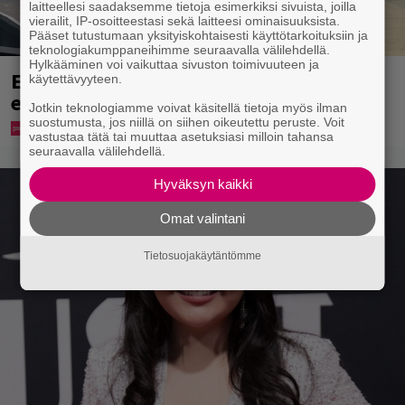
laitteellesi saadaksemme tietoja esimerkiksi sivuista, joilla
vierailit, IP-osoitteestasi sekä laitteesi ominaisuuksista.
Pääset tutustumaan yksityiskohtaisesti käyttötarkoituksiin ja
teknologiakumppaneihimme seuraavalla välilehdellä.
Hylkääminen voi vaikuttaa sivuston toimivuuteen ja
Eppu Normaalin viimeinen konsertti
käytettävyyteen.
esitetään Ylellä
Jotkin teknologiamme voivat käsitellä tietoja myös ilman
suostumusta, jos niillä on siihen oikeutettu peruste. Voit
vastustaa tätä tai muuttaa asetuksiasi milloin tahansa
seuraavalla välilehdellä.
Hyväksyn kaikki
Omat valintani
Tietosuojakäytäntömme