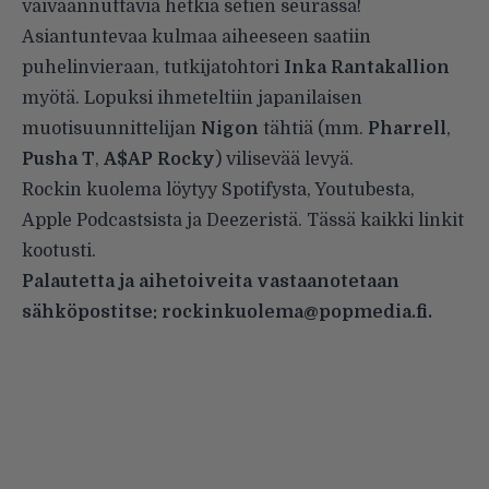
vaivaannuttavia hetkiä setien seurassa!
Asiantuntevaa kulmaa aiheeseen saatiin
puhelinvieraan, tutkijatohtori
Inka Rantakallion
myötä. Lopuksi ihmeteltiin japanilaisen
muotisuunnittelijan
Nigon
tähtiä (mm.
Pharrell
,
Pusha T
,
A$AP Rocky
) vilisevää levyä.
Rockin kuolema löytyy Spotifysta, Youtubesta,
Apple Podcastsista ja Deezeristä.
Tässä kaikki linkit
kootusti
.
Palautetta ja aihetoiveita vastaanotetaan
sähköpostitse: rockinkuolema@popmedia.fi.