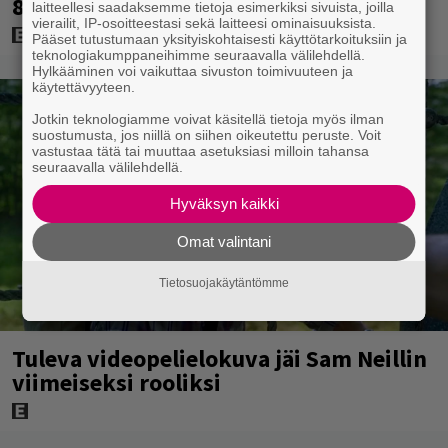
8,8
laitteellesi saadaksemme tietoja esimerkiksi sivuista, joilla
vierailit, IP-osoitteestasi sekä laitteesi ominaisuuksista.
Pääset tutustumaan yksityiskohtaisesti käyttötarkoituksiin ja
teknologiakumppaneihimme seuraavalla välilehdellä.
Hylkääminen voi vaikuttaa sivuston toimivuuteen ja
käytettävyyteen.
Jotkin teknologiamme voivat käsitellä tietoja myös ilman
suostumusta, jos niillä on siihen oikeutettu peruste. Voit
vastustaa tätä tai muuttaa asetuksiasi milloin tahansa
seuraavalla välilehdellä.
Hyväksyn kaikki
Omat valintani
Tietosuojakäytäntömme
Tuleva videopelielokuva jäi Sam Neillin
viimeiseksi rooliksi