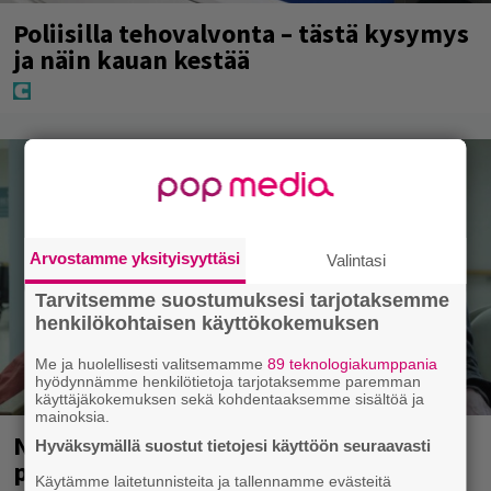
Poliisilla tehovalvonta – tästä kysymys
ja näin kauan kestää
Arvostamme yksityisyyttäsi
Valintasi
Tarvitsemme suostumuksesi tarjotaksemme
henkilökohtaisen käyttökokemuksen
Me ja huolellisesti valitsemamme
89 teknologiakumppania
hyödynnämme henkilötietoja tarjotaksemme paremman
käyttäjäkokemuksen sekä kohdentaaksemme sisältöä ja
mainoksia.
Nyt Netflixissä: Yksi viime vuosien
Hyväksymällä suostut tietojesi käyttöön seuraavasti
parhaista rikossarjoista – IMDB-arvio
Käytämme laitetunnisteita ja tallennamme evästeitä