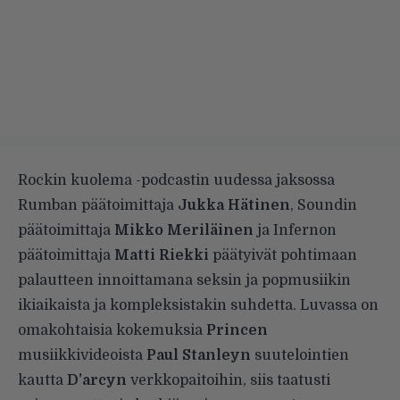
Rockin kuolema -podcastin uudessa jaksossa
Rumban päätoimittaja
Jukka Hätinen
, Soundin
päätoimittaja
Mikko Meriläinen
ja Infernon
päätoimittaja
Matti Riekki
päätyivät pohtimaan
palautteen innoittamana seksin ja popmusiikin
ikiaikaista ja kompleksistakin suhdetta. Luvassa on
omakohtaisia kokemuksia
Princen
musiikkivideoista
Paul Stanleyn
suutelointien
kautta
D’arcyn
verkkopaitoihin, siis taatusti