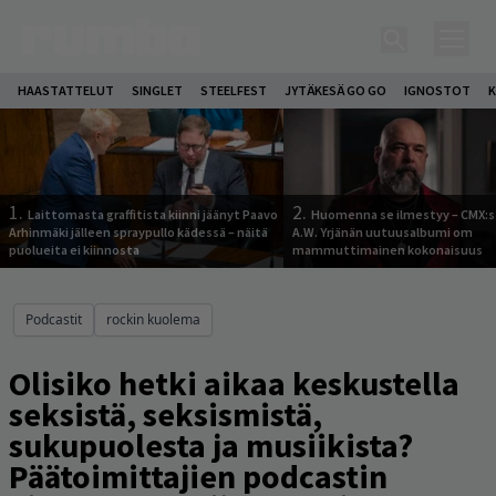
HAASTATTELUT
SINGLET
STEELFEST
JYTÄKESÄ GO GO
IGNOSTOT
K
1.
2.
Laittomasta graffitista kiinni jäänyt Paavo
Huomenna se ilmestyy – CMX:s
Arhinmäki jälleen spraypullo kädessä – näitä
A.W. Yrjänän uutuusalbumi om
puolueita ei kiinnosta
mammuttimainen kokonaisuus
Podcastit
rockin kuolema
Olisiko hetki aikaa keskustella
seksistä, seksismistä,
sukupuolesta ja musiikista?
Päätoimittajien podcastin