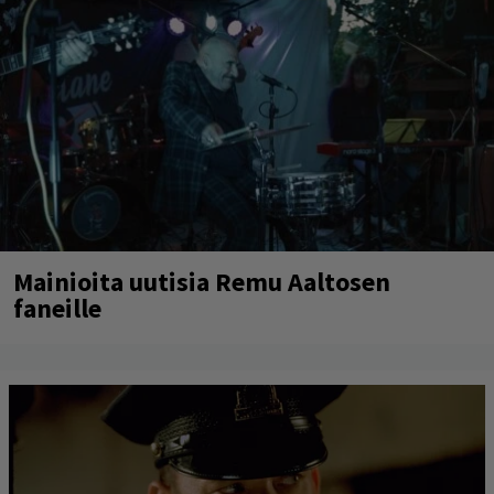
Mainioita uutisia Remu Aaltosen
faneille