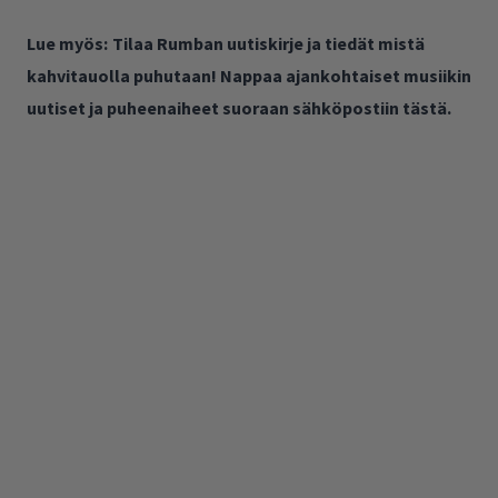
Lue myös:
Tilaa Rumban uutiskirje ja tiedät mistä
kahvitauolla puhutaan! Nappaa ajankohtaiset musiikin
uutiset ja puheenaiheet suoraan sähköpostiin tästä.