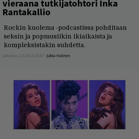
vieraana tutkijatohtori Inka
Rantakallio
Rockin kuolema -podcastissa pohditaan
seksin ja popmusiikin ikiaikaista ja
kompleksistakin suhdetta.
Julkaistu:
2.5.2022 20:47
Jukka Hätinen