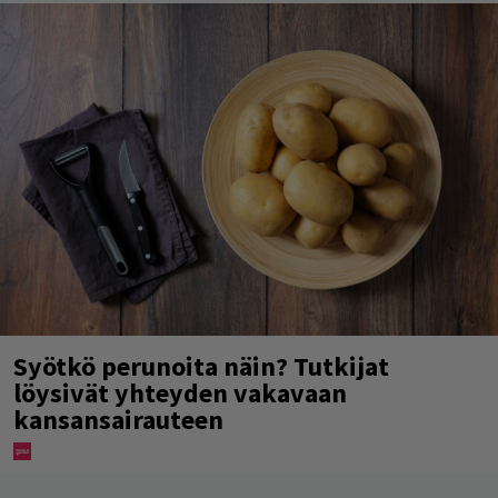
Syötkö perunoita näin? Tutkijat
löysivät yhteyden vakavaan
kansansairauteen