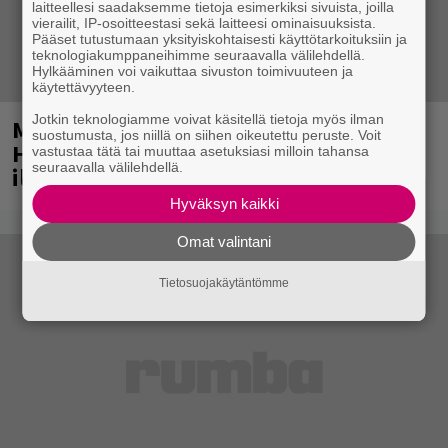
laitteellesi saadaksemme tietoja esimerkiksi sivuista, joilla
vierailit, IP-osoitteestasi sekä laitteesi ominaisuuksista.
Pääset tutustumaan yksityiskohtaisesti käyttötarkoituksiin ja
teknologiakumppaneihimme seuraavalla välilehdellä.
Hylkääminen voi vaikuttaa sivuston toimivuuteen ja
käytettävyyteen.
Jotkin teknologiamme voivat käsitellä tietoja myös ilman
Mainio ohjelmatoimisto juhlii
suostumusta, jos niillä on siihen oikeutettu peruste. Voit
Helsingissä 10-vuotista taivaltaan –
vastustaa tätä tai muuttaa asetuksiasi milloin tahansa
seuraavalla välilehdellä.
ilmaistapahtumassa loistoesiintyjät
Hyväksyn kaikki
Omat valintani
Tietosuojakäytäntömme