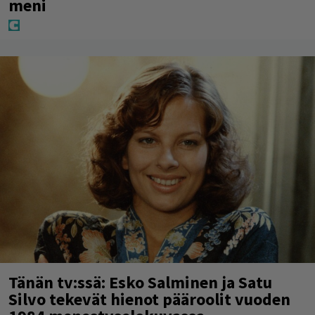
meni
Tänän tv:ssä: Esko Salminen ja Satu
Silvo tekevät hienot pääroolit vuoden