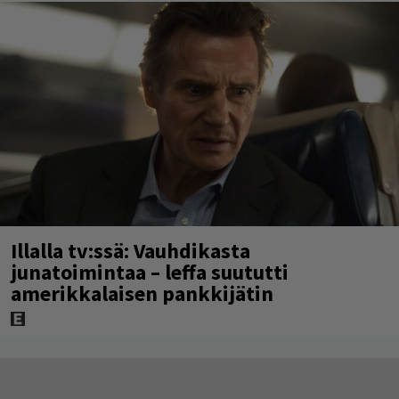
Illalla tv:ssä: Vauhdikasta
junatoimintaa – leffa suututti
amerikkalaisen pankkijätin