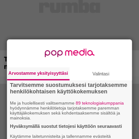
Tampereella sunnuntaina superpäivä –
nämä artistit mukana
Arvostamme yksityisyyttäsi
Valintasi
Tarvitsemme suostumuksesi tarjotaksemme
henkilökohtaisen käyttökokemuksen
Me ja huolellisesti valitsemamme
89 teknologiakumppania
hyödynnämme henkilötietoja tarjotaksemme paremman
käyttäjäkokemuksen sekä kohdentaaksemme sisältöä ja
mainoksia.
Hyväksymällä suostut tietojesi käyttöön seuraavasti
Käytämme laitetunnisteita ja tallennamme evästeitä