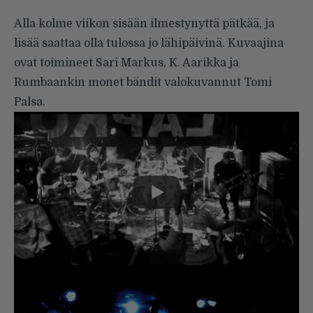
Alla kolme viikon sisään ilmestynyttä pätkää, ja
lisää saattaa olla tulossa jo lähipäivinä. Kuvaajina
ovat toimineet Sari Markus, K. Aarikka ja
Rumbaankin monet bändit valokuvannut Tomi
Palsa.