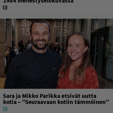
1984 menestyselokuvassa
Sara ja Mikko Parikka etsivät uutta
kotia – ”Seuraavaan kotiin tämmöinen”