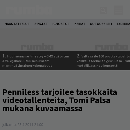
HAASTATTELUT
SINGLET
IGNOSTOT
KEIKAT
UUTUUSBIISIT
LYRIIKK
1.
2.
Huomenna se ilmestyy – CMX:stä tutun
Valtava Yle 100 vuotta -tapah
A.W. Yrjänän uutuusalbumi om
Veikkaus Arenalla syyskuussa – m
mammuttimainen kokonaisuus
metalliklassikot-konsertti
Penniless tarjoilee tasokkaita
videotallenteita, Tomi Palsa
mukana kuvaamassa
Julkaistu:
23.4.2011 21:00