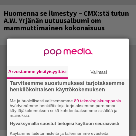
Huomenna se ilmestyy – CMX:stä tutun
A.W. Yrjänän uutuusalbumi om
mammuttimainen kokonaisuus
Arvostamme yksityisyyttäsi
Valintasi
Tarvitsemme suostumuksesi tarjotaksemme
henkilökohtaisen käyttökokemuksen
Me ja huolellisesti valitsemamme
89 teknologiakumppania
hyödynnämme henkilötietoja tarjotaksemme paremman
käyttäjäkokemuksen sekä kohdentaaksemme sisältöä ja
mainoksia.
Hyväksymällä suostut tietojesi käyttöön seuraavasti
Käytämme laitetunnisteita ja tallennamme evästeitä