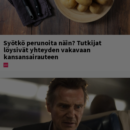
Syötkö perunoita näin? Tutkijat
löysivät yhteyden vakavaan
kansansairauteen