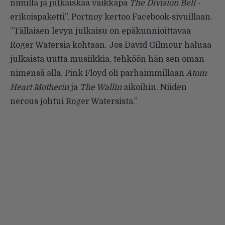
nimillä ja julkaiskaa vaikkapa
The Division Bell
-
erikoispaketti”, Portnoy kertoo Facebook-sivuillaan.
”Tällaisen levyn julkaisu on epäkunnioittavaa
Roger Watersia kohtaan. Jos David Gilmour haluaa
julkaista uutta musiikkia, tehköön hän sen oman
nimensä alla. Pink Floyd oli parhaimmillaan
Atom
Heart Motherin
ja
The Wallin
aikoihin. Niiden
nerous johtui Roger Watersista.”