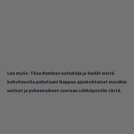
Lue myös:
Tilaa Rumban uutiskirje ja tiedät mistä
kahvitauolla puhutaan! Nappaa ajankohtaiset musiikin
uutiset ja puheenaiheet suoraan sähköpostiin tästä.