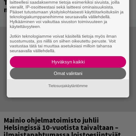
Tampereella sunnuntaina superpäivä –
laitteellesi saadaksemme tietoja esimerkiksi sivuista, joilla
vierailit, IP-osoitteestasi sekä laitteesi ominaisuuksista.
nämä artistit mukana
Pääset tutustumaan yksityiskohtaisesti käyttötarkoituksiin ja
teknologiakumppaneihimme seuraavalla välilehdellä.
Hylkääminen voi vaikuttaa sivuston toimivuuteen ja
käytettävyyteen.
Jotkin teknologiamme voivat käsitellä tietoja myös ilman
suostumusta, jos niillä on siihen oikeutettu peruste. Voit
vastustaa tätä tai muuttaa asetuksiasi milloin tahansa
seuraavalla välilehdellä.
Hyväksyn kaikki
Omat valintani
Tietosuojakäytäntömme
Mainio ohjelmatoimisto juhlii
Helsingissä 10-vuotista taivaltaan –
ilmaistapahtumassa loistoesiintyjät