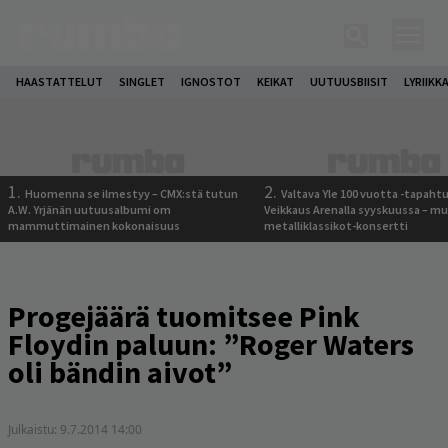
HAASTATTELUT
SINGLET
IGNOSTOT
KEIKAT
UUTUUSBIISIT
LYRIIKK
1.
2.
Huomenna se ilmestyy – CMX:stä tutun
Valtava Yle 100 vuotta -tapah
A.W. Yrjänän uutuusalbumi om
Veikkaus Arenalla syyskuussa – m
mammuttimainen kokonaisuus
metalliklassikot-konsertti
Progejäärä tuomitsee Pink
Floydin paluun: ”Roger Waters
oli bändin aivot”
Julkaistu:
9.7.2014 14:00