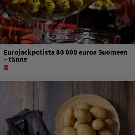
Eurojackpotista 80 000 euroa Suomeen
– tänne