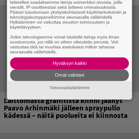
laitteellesi saadaksemme tietoja esimerkiksi sivuista, joilla
vierailit, IP-osoitteestasi sekä laitteesi ominaisuuksista.
Pääset tutustumaan yksityiskohtaisesti käyttötarkoituksiin ja
teknologiakumppaneihimme seuraavalla välilehdellä.
Hylkääminen voi vaikuttaa sivuston toimivuuteen ja
käytettävyyteen.
Jotkin teknologiamme voivat käsitellä tietoja myös ilman
suostumusta, jos niillä on siihen oikeutettu peruste. Voit
vastustaa tätä tai muuttaa asetuksiasi milloin tahansa
seuraavalla välilehdellä.
Hyväksyn kaikki
Omat valintani
Tietosuojakäytäntömme
Laittomasta graffitista kiinni jäänyt
Paavo Arhinmäki jälleen spraypullo
kädessä – näitä puolueita ei kiinnosta