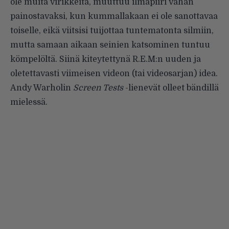
ole muita virikkeita, muuttuu ilmapiiri vähän
painostavaksi, kun kummallakaan ei ole sanottavaa
toiselle, eikä viitsisi tuijottaa tuntematonta silmiin,
mutta samaan aikaan seinien katsominen tuntuu
kömpelöltä. Siinä kiteytettynä R.E.M:n uuden ja
oletettavasti viimeisen videon (tai videosarjan) idea.
Andy Warholin
Screen Tests
-lienevät olleet bändillä
mielessä.