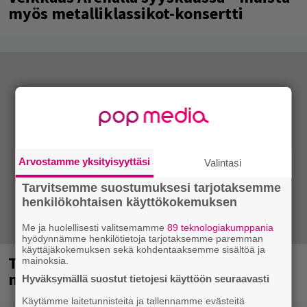
myös metalliklassikot-konsertti
Arvostamme yksityisyyttäsi
Valintasi
Tarvitsemme suostumuksesi tarjotaksemme
henkilökohtaisen käyttökokemuksen
Me ja huolellisesti valitsemamme
89 teknologiakumppania
hyödynnämme henkilötietoja tarjotaksemme paremman
käyttäjäkokemuksen sekä kohdentaaksemme sisältöä ja
Tampereella sunnuntaina superpäivä –
mainoksia.
nämä artistit mukana
Hyväksymällä suostut tietojesi käyttöön seuraavasti
Käytämme laitetunnisteita ja tallennamme evästeitä