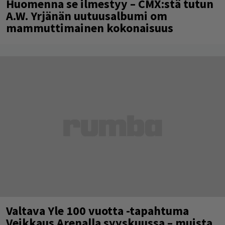
Huomenna se ilmestyy – CMX:stä tutun
A.W. Yrjänän uutuusalbumi om
mammuttimainen kokonaisuus
Valtava Yle 100 vuotta -tapahtuma
Veikkaus Arenalla syyskuussa – muista