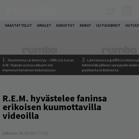
HAASTATTELUT
SINGLET
IGNOSTOT
KEIKAT
UUTUUSBIISIT
UUTUUS
1.
2.
Huomenna se ilmestyy – CMX:stä tutun
Laittomasta graffitista kiinni 
A.W. Yrjänän uutuusalbumi om
Arhinmäki jälleen spraypullo kädes
mammuttimainen kokonaisuus
puolueita ei kiinnosta
R.E.M. hyvästelee faninsa
erikoisen kuumottavilla
videoilla
Julkaistu:
28.10.2011 11:22