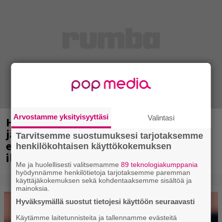
Arvostamme yksityisyyttäsi
Valintasi
Helsingin Kaisaniemenpuistossa
järjestetään elokuussa suuri
Tarvitsemme suostumuksesi tarjotaksemme
elektronisen tanssimusiikin
henkilökohtaisen käyttökokemuksen
ilmaistapahtuma
Me ja huolellisesti valitsemamme
89 teknologiakumppania
hyödynnämme henkilötietoja tarjotaksemme paremman
käyttäjäkokemuksen sekä kohdentaaksemme sisältöä ja
mainoksia.
Hyväksymällä suostut tietojesi käyttöön seuraavasti
Käytämme laitetunnisteita ja tallennamme evästeitä