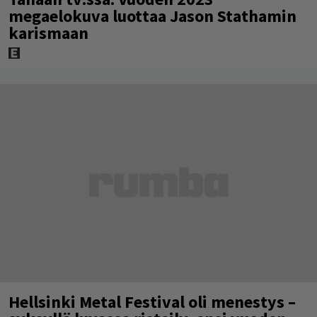
megaelokuva luottaa Jason Stathamin
karismaan
Hellsinki Metal Festival oli menestys –