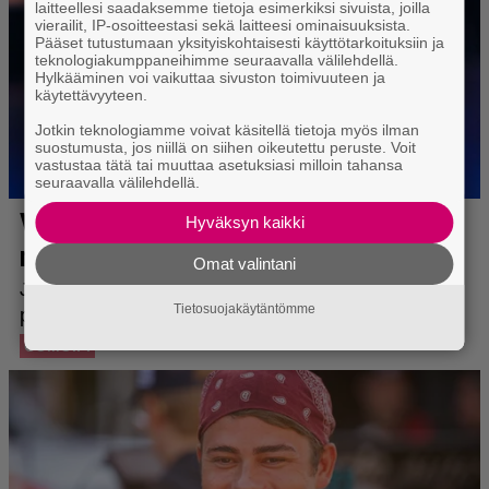
laitteellesi saadaksemme tietoja esimerkiksi sivuista, joilla
vierailit, IP-osoitteestasi sekä laitteesi ominaisuuksista.
Pääset tutustumaan yksityiskohtaisesti käyttötarkoituksiin ja
teknologiakumppaneihimme seuraavalla välilehdellä.
Hylkääminen voi vaikuttaa sivuston toimivuuteen ja
käytettävyyteen.
Jotkin teknologiamme voivat käsitellä tietoja myös ilman
suostumusta, jos niillä on siihen oikeutettu peruste. Voit
vastustaa tätä tai muuttaa asetuksiasi milloin tahansa
seuraavalla välilehdellä.
Hyväksyn kaikki
Omat valintani
Tietosuojakäytäntömme