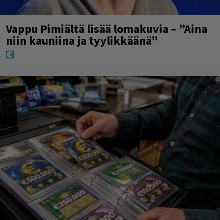
Vappu Pimiältä lisää lomakuvia – ”Aina
niin kauniina ja tyylikkäänä”