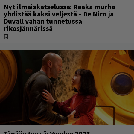
Nyt ilmaiskatselussa: Raaka murha
yhdistää kaksi veljestä – De Niro ja
Duvall vähän tunnetussa
rikosjännärissä
Tänään tv:ssä: Vuoden 2023