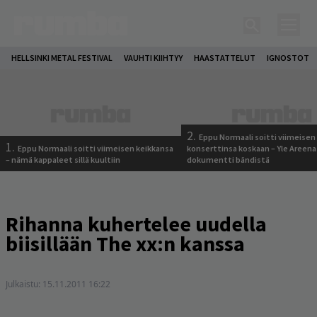
HELLSINKI METAL FESTIVAL
VAUHTI KIIHTYY
HAASTATTELUT
IGNOSTOT
2.
Eppu Normaali soitti viimeisen
1.
Eppu Normaali soitti viimeisen keikkansa
konserttinsa koskaan – Yle Areena
– nämä kappaleet sillä kuultiin
dokumentti bändistä
Rihanna kuhertelee uudella
biisillään The xx:n kanssa
Julkaistu:
15.11.2011 16:22