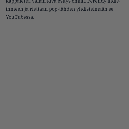
kappaletta. Vallan kiva esitys onkin. Perehdy indie-
ihmeen ja riettaan pop-tähden yhdistelmään se
YouTubessa
.