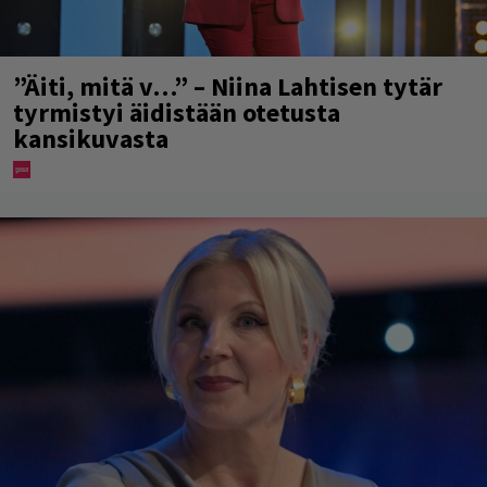
”Äiti, mitä v…” – Niina Lahtisen tytär
tyrmistyi äidistään otetusta
kansikuvasta