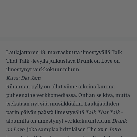
Laulajattaren 18. marraskuuta ilmestyvällä Talk
That Talk -levyllä julkaistava Drunk on Love on
ilmestynyt verkkokuunteluun.
Kuva: Def Jam
Rihannan pylly on ollut viime aikoina kuuma
puheenaihe verkkomediassa. Onhan se kiva, mutta
tsekataan nyt sitä musiikkiakin. Laulajatähden
parin päivän päästä ilmestyvältä
Talk That Talk
-
albumilta on ilmestynyt verkkokuunteluun
Drunk
on Love
, joka samplaa brittiläisen The xx:n
Intro
-