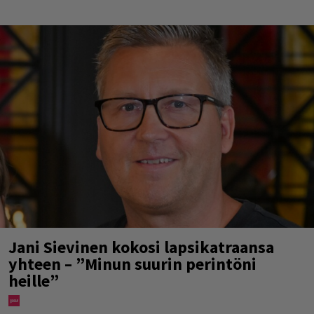
Jani Sievinen kokosi lapsikatraansa
yhteen – ”Minun suurin perintöni
heille”