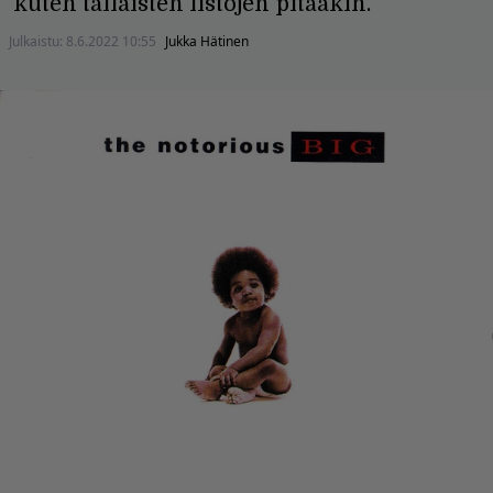
kuten tällaisten listojen pitääkin.
Julkaistu:
8.6.2022 10:55
Jukka Hätinen