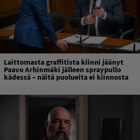
Laittomasta graffitista kiinni jäänyt
Paavo Arhinmäki jälleen spraypullo
kädessä – näitä puolueita ei kiinnosta