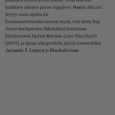
julkaistu ennen 2000-lukua. Ja se oikeasti
kaikkien aikojen paras räppilevy,
Nasin
Illmatic
,
löytyy vasta sijalta 24.
Kummastuttavalta tuntuu myös, että tietty Bay
Arean backpacker-liikehdintä kuitataan
käytännössä
Lyrics Bornin
Later That Daylla
(2003), ja listan ulkopuolelle jäävät esimerkiksi
Jurassic 5
,
Latyrx
ja
Blackalicious
.