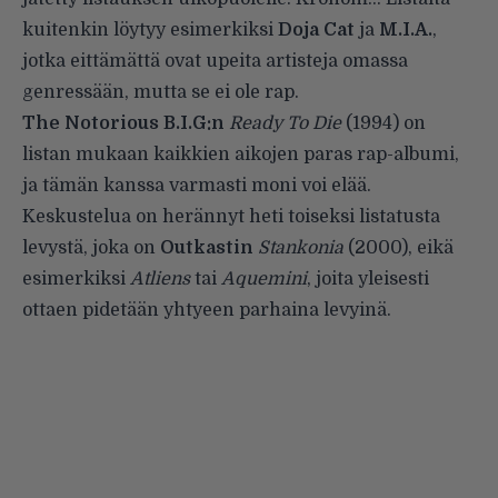
kuitenkin löytyy esimerkiksi
Doja Cat
ja
M.I.A.
,
jotka eittämättä ovat upeita artisteja omassa
genressään, mutta se ei ole rap.
The Notorious B.I.G:n
Ready To Die
(1994) on
listan mukaan kaikkien aikojen paras rap-albumi,
ja tämän kanssa varmasti moni voi elää.
Keskustelua on herännyt heti toiseksi listatusta
levystä, joka on
Outkastin
Stankonia
(2000), eikä
esimerkiksi
Atliens
tai
Aquemini
, joita yleisesti
ottaen pidetään yhtyeen parhaina levyinä.