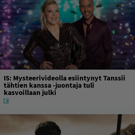
IS: Mysteerivideolla esiintynyt Tanssii
tähtien kanssa -juontaja tuli
kasvoillaan julki