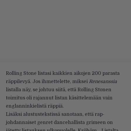
Rolling Stone
listasi kaikkien aikojen 200 parasta
räppilevyä
. Jos ihmettelette, miksei
Renesanssia
listalla näy, se johtuu siitä, että Rolling Stonen
toimitus oli rajannut listan käsittelemään vain
englanninkielistä räppiä.
Lisäksi alustustekstissä sanotaan, että rap-
johdannaiset genret dancehallista grimeen on
jätetty listauksen ulkopuolelle. Kröhöm… Listalta