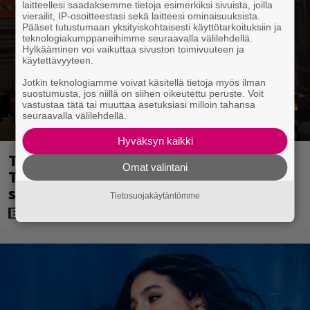
laitteellesi saadaksemme tietoja esimerkiksi sivuista, joilla
vierailit, IP-osoitteestasi sekä laitteesi ominaisuuksista.
Pääset tutustumaan yksityiskohtaisesti käyttötarkoituksiin ja
teknologiakumppaneihimme seuraavalla välilehdellä.
Hylkääminen voi vaikuttaa sivuston toimivuuteen ja
käytettävyyteen.
Jotkin teknologiamme voivat käsitellä tietoja myös ilman
suostumusta, jos niillä on siihen oikeutettu peruste. Voit
vastustaa tätä tai muuttaa asetuksiasi milloin tahansa
seuraavalla välilehdellä.
Hyväksyn kaikki
Tänään tv:ssä: Steven Spielbergin ja
Omat valintani
Tom Cruisen kaveruus loppui 21 vuotta
sitten – Syynä Cruisen nolo käytös
Tietosuojakäytäntömme