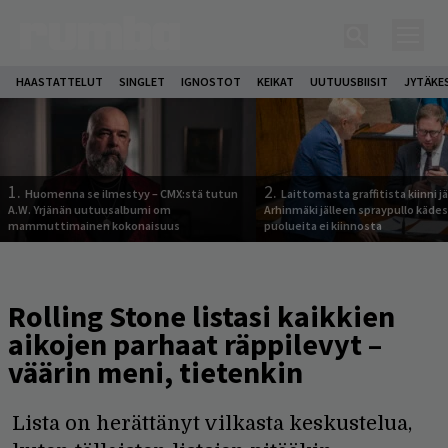
HAASTATTELUT
SINGLET
IGNOSTOT
KEIKAT
UUTUUSBIISIT
JYTÄKE
1.
2.
Huomenna se ilmestyy – CMX:stä tutun
Laittomasta graffitista kiinni 
A.W. Yrjänän uutuusalbumi om
Arhinmäki jälleen spraypullo kädes
mammuttimainen kokonaisuus
puolueita ei kiinnosta
Rolling Stone listasi kaikkien
aikojen parhaat räppilevyt –
väärin meni, tietenkin
Lista on herättänyt vilkasta keskustelua,