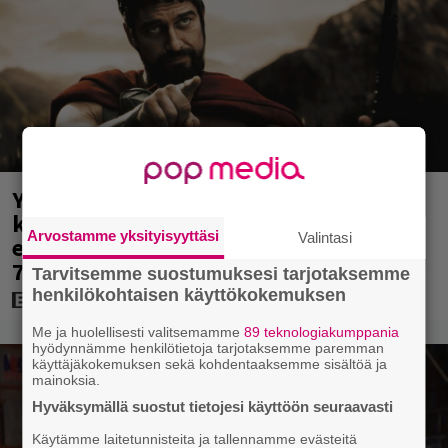
Yöllä tv:ssä: Sotaelokuvan näyttelijät
kasvattivat lihakset nopeasti
Arvostamme yksityisyyttäsi
Valintasi
erikoisella kikalla – IMDb-arvosana on
7,6
Tarvitsemme suostumuksesi tarjotaksemme
henkilökohtaisen käyttökokemuksen
Me ja huolellisesti valitsemamme
89 teknologiakumppania
hyödynnämme henkilötietoja tarjotaksemme paremman
käyttäjäkokemuksen sekä kohdentaaksemme sisältöä ja
mainoksia.
Hyväksymällä suostut tietojesi käyttöön seuraavasti
Käytämme laitetunnisteita ja tallennamme evästeitä