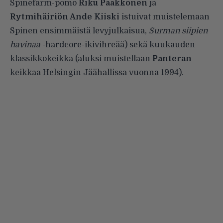
Spinefarm-pomo
Riku Pääkkönen
ja
Rytmihäiriön Ande Kiiski
istuivat muistelemaan
Spinen ensimmäistä levyjulkaisua,
Surman siipien
havinaa
-hardcore-ikivihreää) sekä kuukauden
klassikkokeikka (aluksi muistellaan
Panteran
keikkaa Helsingin Jäähallissa vuonna 1994).