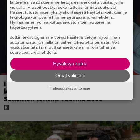
laitteellesi saadaksemme tietoja esimerkiksi sivuista, joilla
vierailit, IP-osoitteestasi sekä laitteesi ominaisuuksista.
Pääset tutustumaan yksityiskohtaisesti käyttötarkoituksiin ja
teknologiakumppaneihimme seuraavalla välilehdellä.
Hylkääminen voi vaikuttaa sivuston toimivuuteen ja
käytettävyyteen.
Jotkin teknologiamme voivat käsitellä tietoja myös ilman
suostumusta, jos niillä on siihen oikeutettu peruste. Voit
vastustaa tätä tai muuttaa asetuksiasi milloin tahansa
seuraavalla välilehdellä.
Hyväksyn kaikki
Omat valintani
Illalla tv:ssä: Uuno-elokuva jossa
käytettiin tietokonegrafiikkaa?
Tietosuojakäytäntömme
Sellainen tehtiin vuonna 1998