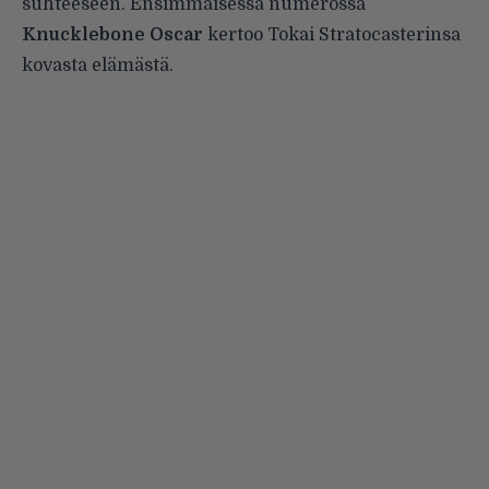
suhteeseen. Ensimmäisessä numerossa
Knucklebone Oscar
kertoo Tokai Stratocasterinsa
kovasta elämästä.