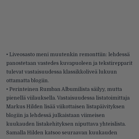
• Liveosasto meni muutenkin remonttiin: lehdessä
panostetaan vastedes kuvapuoleen ja tekstirepparit
tulevat vastaisuudessa klassikkoliveä lukuun
ottamatta blogiin.
• Perinteinen Rumban Albumilista säilyy, mutta
pienellä viilauksella. Vastaisuudessa listatoimittaja
Markus Hilden lisää viikottaisen listapäivityksen
blogiin ja lehdessä julkaistaan viimeisen
kuukauden listakehityksen niputtava yhteislista.
Samalla Hilden katsoo seuraavan kuukauden