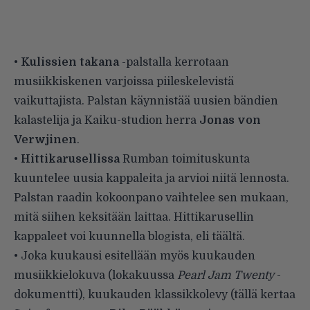
•
Kulissien takana
-palstalla kerrotaan
musiikkiskenen varjoissa piileskelevistä
vaikuttajista. Palstan käynnistää uusien bändien
kalastelija ja Kaiku-studion herra
Jonas von
Verwjinen
.
•
Hittikarusellissa
Rumban toimituskunta
kuuntelee uusia kappaleita ja arvioi niitä lennosta.
Palstan raadin kokoonpano vaihtelee sen mukaan,
mitä siihen keksitään laittaa. Hittikarusellin
kappaleet voi kuunnella blogista, eli
täältä
.
• Joka kuukausi esitellään myös kuukauden
musiikkielokuva (lokakuussa
Pearl Jam Twenty
-
dokumentti), kuukauden klassikkolevy (tällä kertaa