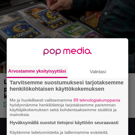
Arvostamme yksityisyyttäsi
Valintasi
Lapset ostivat isälle lahjaksi arvan –
Tarvitsemme suostumuksesi tarjotaksemme
päävoitto tuli, mutta miten sitten
henkilökohtaisen käyttökokemuksen
kävikään
Me ja huolellisesti valitsemamme
89 teknologiakumppania
hyödynnämme henkilötietoja tarjotaksemme paremman
käyttäjäkokemuksen sekä kohdentaaksemme sisältöä ja
mainoksia.
Hyväksymällä suostut tietojesi käyttöön seuraavasti
Käytämme laitetunnisteita ja tallennamme evästeitä