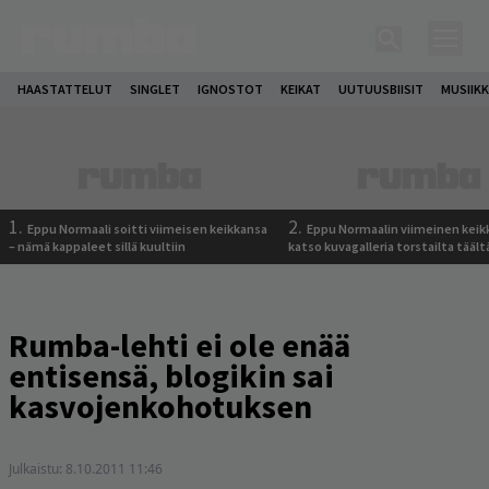
HAASTATTELUT
SINGLET
IGNOSTOT
KEIKAT
UUTUUSBIISIT
MUSIIKK
1.
2.
Eppu Normaali soitti viimeisen keikkansa
Eppu Normaalin viimeinen keik
– nämä kappaleet sillä kuultiin
katso kuvagalleria torstailta täält
Rumba-lehti ei ole enää
entisensä, blogikin sai
kasvojenkohotuksen
Julkaistu:
8.10.2011 11:46