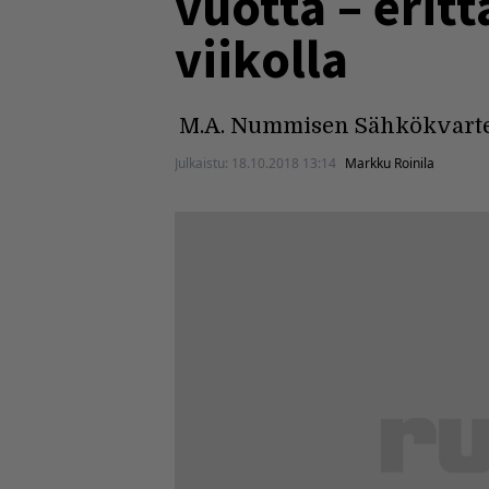
vuotta – erit
viikolla
M.A. Nummisen Sähkökvartetti
Julkaistu:
18.10.2018 13:14
Markku Roinila