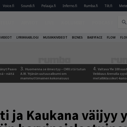
Voice.fi
Soundi.fi
Pelaaja.fi
Inferno.fi
Rumba.fi
Tilt.fi
Metel
TELUT
ARVIOT
LIVE
KOLUMNIT
PODCAST
VIDEOT
LYRIIKKABLOGI
MUSIIKKIVIDEOT
BIZNES
BABYFACE
FLOW
FLO
3.
4.
jäänyt Paavo
Huomenna se ilmestyy – CMX:stä tutun
Valtava Yle 100 vu
sä – näitä
A.W. Yrjänän uutuusalbumi om
Veikkaus Arenalla syy
mammuttimainen kokonaisuus
metalliklassikot-kons
i ja Kaukana väijyy y