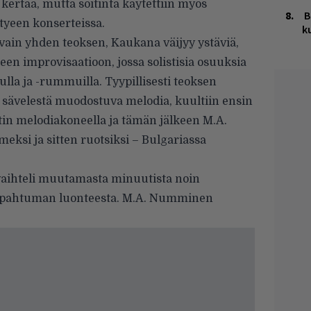
ertaa, mutta soitinta käytettiin myös
B
tyeen konserteissa.
k
i vain yhden teoksen, Kaukana väijyy ystäviä,
seen improvisaatioon, jossa solistisia osuuksia
lulla ja -rummuilla. Tyypillisesti teoksen
ä sävelestä muodostuva melodia, kuultiin ensin
tin melodiakoneella ja tämän jälkeen M.A.
si ja sitten ruotsiksi – Bulgariassa
vaihteli muutamasta minuutista noin
 tapahtuman luonteesta. M.A. Numminen