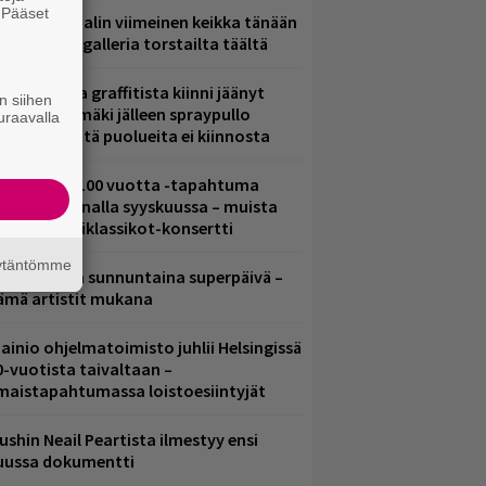
. Pääset
ppu Normaalin viimeinen keikka tänään
e
 katso kuvagalleria torstailta täältä
aittomasta graffitista kiinni jäänyt
n siihen
aavo Arhinmäki jälleen spraypullo
uraavalla
ädessä – näitä puolueita ei kiinnosta
altava Yle 100 vuotta -tapahtuma
eikkaus Arenalla syyskuussa – muista
yös metalliklassikot-konsertti
äytäntömme
ampereella sunnuntaina superpäivä –
ämä artistit mukana
ainio ohjelmatoimisto juhlii Helsingissä
0-vuotista taivaltaan –
lmaistapahtumassa loistoesiintyjät
ushin Neail Peartista ilmestyy ensi
uussa dokumentti