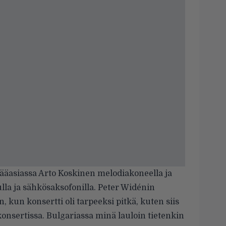
pääasiassa Arto Koskinen melodiakoneella ja
la ja sähkösaksofonilla. Peter Widénin
n, kun konsertti oli tarpeeksi pitkä, kuten siis
sertissa. Bulgariassa minä lauloin tietenkin