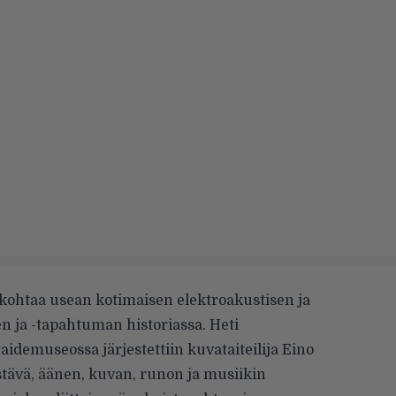
nkohtaa usean kotimaisen elektroakustisen ja
n ja -tapahtuman historiassa. Heti
demuseossa järjestettiin kuvataiteilija Eino
stävä, äänen, kuvan, runon ja musiikin