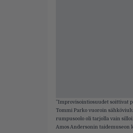
”Improvisointiosuudet soittivat 
Tommi Parko vuoroin sähköviulul
rumpusoolo oli tarjolla vain silloi
Amos Andersonin taidemuseon kon