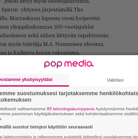
y – johon liittyi myös oheistapahtumia.
e Sperm -yhtyeen järjestämillä The
eilla. Marraskuun lopussa vuosi huipentui
ton ylioppilaskunnan 100-vuotisjuhlat
ltaukseen sekä siihen liittyviin tapahtumiin.
on myös taiteilija M.A. Nummisen ideoima,
a ja Kullervo Auran rakentama,
ehistorian mittapuulla varhainen,
lmelle soittajalle ja laulajalle suunniteltu
vostamme yksityisyyttäsi
Valintasi
semme suostumuksesi tarjotaksemme henkilökohtai
ökokemuksen
lellisesti valitsemamme
89 teknologiakumppania
hyödynnämme henkilö
semme paremman käyttäjäkokemuksen sekä kohdentaaksemme sisältöä
H
a.
A
ällä suostut tietojesi käyttöön seuraavasti
m
laitetunnisteita ja tallennamme evästeitä laitteellesi saadaksemme tie