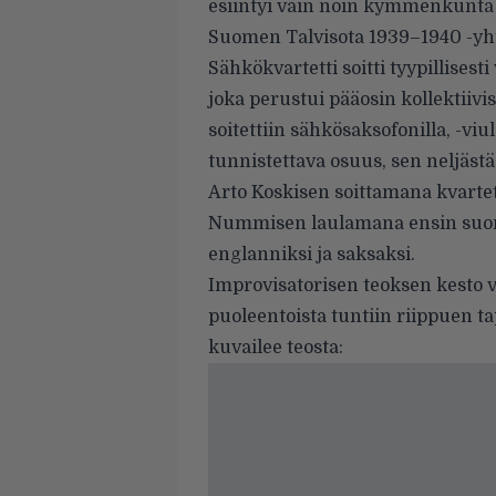
esiintyi vain noin kymmenkunta k
Suomen Talvisota 1939–1940 -yh
Sähkökvartetti soitti tyypillisest
joka perustui pääosin kollektiivi
soitettiin sähkösaksofonilla, -viu
tunnistettava osuus, sen neljäst
Arto Koskisen soittamana kvarte
Nummisen laulamana ensin suomek
englanniksi ja saksaksi.
Improvisatorisen teoksen kesto 
puoleentoista tuntiin riippuen
kuvailee teosta: