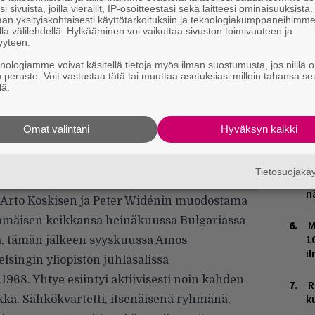
i sivuista, joilla vierailit, IP-osoitteestasi sekä laitteesi ominaisuuksista
E
an yksityiskohtaisesti käyttötarkoituksiin ja teknologiakumppaneihimm
–
la välilehdellä. Hylkääminen voi vaikuttaa sivuston toimivuuteen ja
yyteen.
L
knologiamme voivat käsitellä tietoja myös ilman suostumusta, jos niillä o
P
u peruste. Voit vastustaa tätä tai muuttaa asetuksiasi milloin tahansa se
k
lä.
V
Omat valintani
Hyväksyn kaikki
V
m
Tietosuojak
T
n
Arto Koskisen ja Peter Widénin muodostama
immäisen keikkansa heinäkuussa Bulgariassa
M
1
lla, tämän jälkeen syyskuussa Amos
i
singin yliopiston juhlasalissa
968. Yhtye esiintyi aktiivisesti noin kahden
R
k
ka. Sähkökvartetti, itsenäisenä ryhmänä,