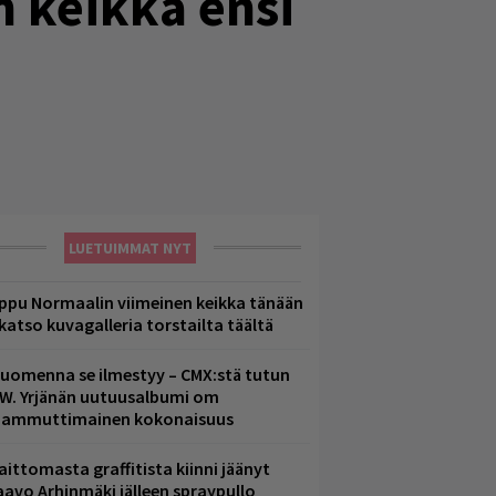
n keikka ensi
LUETUIMMAT NYT
ppu Normaalin viimeinen keikka tänään
 katso kuvagalleria torstailta täältä
uomenna se ilmestyy – CMX:stä tutun
.W. Yrjänän uutuusalbumi om
ammuttimainen kokonaisuus
aittomasta graffitista kiinni jäänyt
aavo Arhinmäki jälleen spraypullo