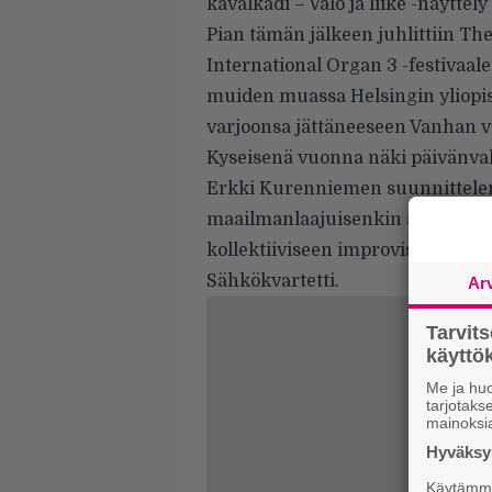
kavalkadi – Valo ja liike -näyttel
Pian tämän jälkeen juhlittiin Th
International Organ 3 -festivaal
muiden muassa Helsingin yliopis
varjoonsa jättäneeseen Vanhan va
Kyseisenä vuonna näki päivänval
Erkki Kurenniemen suunnittelem
maailmanlaajuisenkin avantgard
kollektiiviseen improvisaatioon ko
Sähkökvartetti.
Ar
Tarvit
käytt
Me ja huo
tarjotak
mainoksi
Hyväksym
Käytämme 