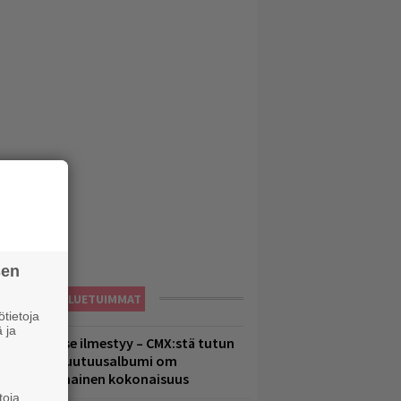
sen
LUETUIMMAT
tietoja
 ja
uomenna se ilmestyy – CMX:stä tutun
.W. Yrjänän uutuusalbumi om
ammuttimainen kokonaisuus
toja