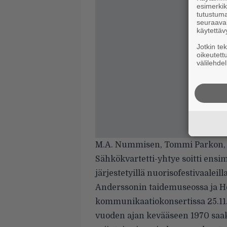
esimerkiks
tutustuma
seuraaval
käytettäv
Jotkin te
oikeutett
välilehdel
M.A. Nummisen, Tommi Parkon, 
Sähkökvartetti-yhtye soitti ens
järjestetyillä nuorisofestivaalei
Anderssonin taidemuseossa ja Hel
kommunikaatiokonsertissa 25.11.1
vuoden ajan kevääseen 1970 saak