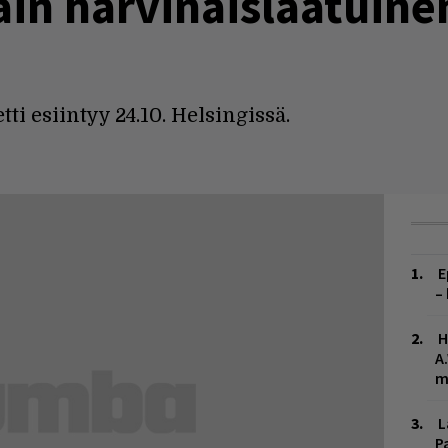
täin harvinaislaatuine
 esiintyy 24.10. Helsingissä.
E
–
H
A
m
L
P