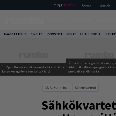
Como.fi
Episodi.fi
ETUSIVU
UUTISET
HAASTAT
HAASTATTELUT
SINGLET
IGNOSTOT
KEIKAT
UUTUUSBIISIT
UUTUUS
2.
Laittomasta graffitista kiinni 
1.
Eppu Normaalin viimeinen keikka tänään –
Arhinmäki jälleen spraypullo kädes
katso kuvagalleria torstailta täältä
puolueita ei kiinnosta
M. A. Numminen
Sähkökvartetti
Sähkökvartett