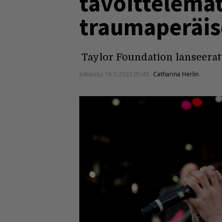
tavoittelema
traumaperäis
Taylor Foundation lanseeratt
Julkaistu:
16.5.2022 05:45
Catharina Herlin