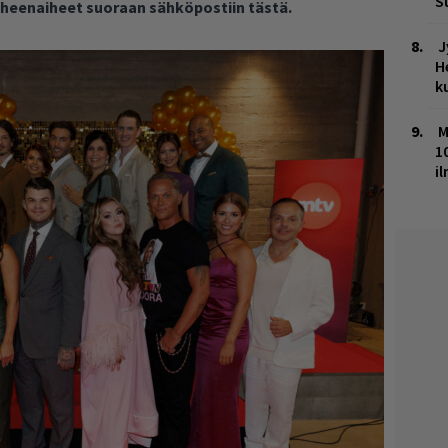
S
puheenaiheet suoraan sähköpostiin tästä.
J
H
k
M
1
i