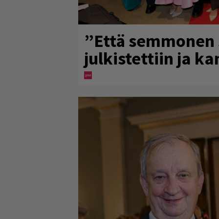
”Että semmonen si
julkistettiin ja k