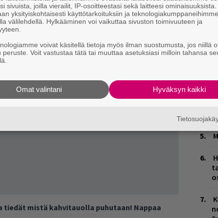
i sivuista, joilla vierailit, IP-osoitteestasi sekä laitteesi ominaisuuksista
an yksityiskohtaisesti käyttötarkoituksiin ja teknologiakumppaneihimm
L
la välilehdellä. Hylkääminen voi vaikuttaa sivuston toimivuuteen ja
yyteen.
P
k
knologiamme voivat käsitellä tietoja myös ilman suostumusta, jos niillä o
u peruste. Voit vastustaa tätä tai muuttaa asetuksiasi milloin tahansa se
lä.
Ä
es
Omat valintani
Hyväksyn kaikki
H
A
m
Tietosuojak
M
H
t
o
K
ja tiedät mistä kahvitauolla puhutaan! Nappaa
n