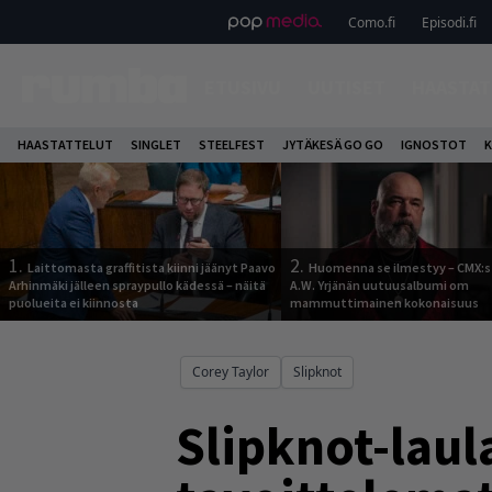
Como.fi
Episodi.fi
ETUSIVU
UUTISET
HAASTAT
HAASTATTELUT
SINGLET
STEELFEST
JYTÄKESÄ GO GO
IGNOSTOT
K
1.
2.
Laittomasta graffitista kiinni jäänyt Paavo
Huomenna se ilmestyy – CMX:s
Arhinmäki jälleen spraypullo kädessä – näitä
A.W. Yrjänän uutuusalbumi om
puolueita ei kiinnosta
mammuttimainen kokonaisuus
Corey Taylor
Slipknot
Slipknot-laul