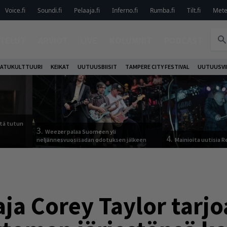
Voice.fi
Soundi.fi
Pelaaja.fi
Inferno.fi
Rumba.fi
Tilt.fi
Metel
TELUT
ARVIOT
LIVE
KOLUMNIT
PODCAST
ATUKULTTUURI
KEIKAT
UUTUUSBIISIT
TAMPERE CITY FESTIVAL
UUTUUSVI
tä tutun
3.
Weezer palaa Suomeen yli
4.
neljännesvuosisadan odotuksen jälkeen
Mainioita uutisia 
aja Corey Taylor tarjo