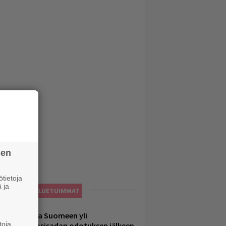
sen
tietoja
 ja
LUETUIMMAT
eezer palaa Suomeen yli
toja
eljännesvuosisadan odotuksen jälkeen