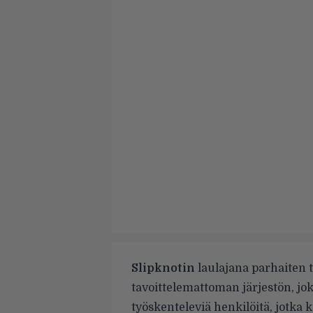
Slipknotin
laulajana parhaiten
tavoittelemattoman järjestön, jo
työskenteleviä henkilöitä, jotka 