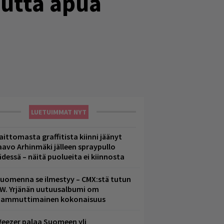
autta apua
LUETUIMMAT NYT
aittomasta graffitista kiinni jäänyt
aavo Arhinmäki jälleen spraypullo
ädessä – näitä puolueita ei kiinnosta
uomenna se ilmestyy – CMX:stä tutun
.W. Yrjänän uutuusalbumi om
ammuttimainen kokonaisuus
eezer palaa Suomeen yli