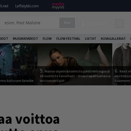
i.net
Leffatykki.com
Etsi
KIRJAUDU
DEOT
MUSIIKKIVIDEOT
FLOW
FLOW FESTIVAL
LISTAT
KUVAGALLERIAT
5.
6.
Mainio ohjelmatoimisto juhlii Helsingissä
Kent ma
10-vuotista taivaltaan – ilmaistapahtumassa
nosteessa
Remu Aaltosen faneille
loistoesiintyjät
Suomeen
aa voittoa