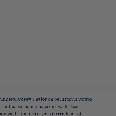
 tunnettu
Corey Taylor
on perustanut voittoa
ka auttaa varusmiehiä ja ensivasteessa
kärsivät traumaperäisestä stressihäiriöstä.