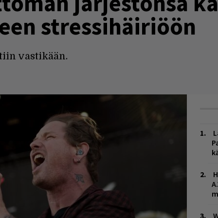
ttoman järjestönsä k
een stressihäiriöön
iin vastikään.
L
P
k
H
A
m
W