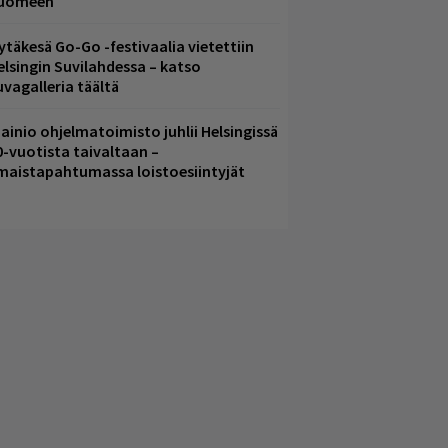
uomeen
ytäkesä Go-Go -festivaalia vietettiin
elsingin Suvilahdessa – katso
uvagalleria täältä
ainio ohjelmatoimisto juhlii Helsingissä
0-vuotista taivaltaan –
lmaistapahtumassa loistoesiintyjät