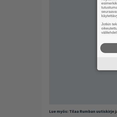
esimerkiks
tutustuma
seuraaval
käytettäv
Jotkin te
oikeutett
välilehdel
Lue myös:
Tilaa Rumban uutiskirje 