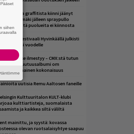
. Pääset
e
aittomasta graffitista kiinni jäänyt
aavo Arhinmäki jälleen spraypullo
ädessä – näitä puolueita ei kiinnosta
n siihen
uraavalla
ärimetallifestivaali Hyvinkäällä julkisti
iintyjiä ensi vuodelle
uomenna se ilmestyy – CMX:stä tutun
.W. Yrjänän uutuusalbumi om
ammuttimainen kokonaisuus
äytäntömme
ainioita uutisia Remu Aaltosen faneille
elsingin Kulttuuritalon KULT-klubi
arjoaa kulttiartisteja, suomalaista
saamista ja kaikkea siltä väliltä
ent mainittu, ja syystä: kovassa
osteessa olevan ruotsalaisyhtye saapuu