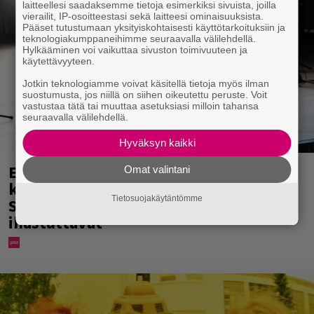
laitteellesi saadaksemme tietoja esimerkiksi sivuista, joilla
vierailit, IP-osoitteestasi sekä laitteesi ominaisuuksista.
Pääset tutustumaan yksityiskohtaisesti käyttötarkoituksiin ja
teknologiakumppaneihimme seuraavalla välilehdellä.
Hylkääminen voi vaikuttaa sivuston toimivuuteen ja
käytettävyyteen.
Jotkin teknologiamme voivat käsitellä tietoja myös ilman
suostumusta, jos niillä on siihen oikeutettu peruste. Voit
vastustaa tätä tai muuttaa asetuksiasi milloin tahansa
seuraavalla välilehdellä.
Hyväksyn kaikki
Eppu Normaalin jäähyväiset
Omat valintani
koskettivat myös presidenttiä –
Tietosuojakäytäntömme
Stubbin sydämelliset kiitokset
ihastuttavat