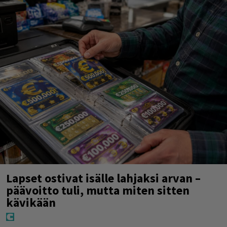
Lapset ostivat isälle lahjaksi arvan –
päävoitto tuli, mutta miten sitten
kävikään