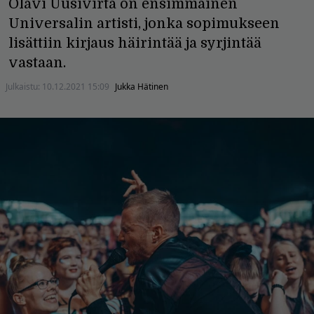
Olavi Uusivirta on ensimmäinen
Universalin artisti, jonka sopimukseen
lisättiin kirjaus häirintää ja syrjintää
vastaan.
Julkaistu:
10.12.2021 15:09
Jukka Hätinen