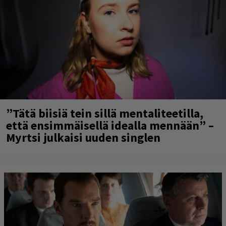
”Tätä biisiä tein sillä mentaliteetilla,
että ensimmäisellä idealla mennään” –
Myrtsi julkaisi uuden singlen