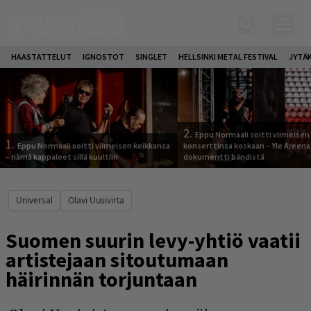
HAASTATTELUT
IGNOSTOT
SINGLET
HELLSINKI METAL FESTIVAL
JYTÄ
2.
Eppu Normaali soitti viimeisen
1.
Eppu Normaali soitti viimeisen keikkansa
konserttinsa koskaan – Yle Areena
– nämä kappaleet sillä kuultiin
dokumentti bändistä
Universal
Olavi Uusivirta
Suomen suurin levy-yhtiö vaatii
artistejaan sitoutumaan
häirinnän torjuntaan