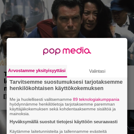
Arvostamme yksityisyyttäsi
Valintasi
Tänään tv:ssä: Vuoden 1997 Bond-
leffassa nähdään hämmenttävän
Tarvitsemme suostumuksesi tarjotaksemme
nykyaikainen kännykkä
henkilökohtaisen käyttökokemuksen
Me ja huolellisesti valitsemamme
89 teknologiakumppania
hyödynnämme henkilötietoja tarjotaksemme paremman
käyttäjäkokemuksen sekä kohdentaaksemme sisältöä ja
mainoksia.
Hyväksymällä suostut tietojesi käyttöön seuraavasti
Käytämme laitetunnisteita ja tallennamme evästeitä