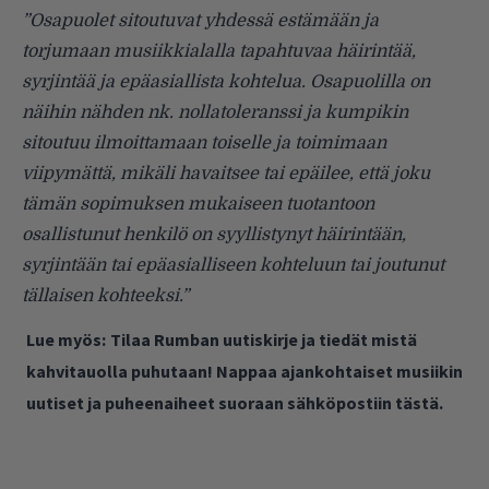
”Osapuolet sitoutuvat yhdessä estämään ja
torjumaan musiikkialalla tapahtuvaa häirintää,
syrjintää ja epäasiallista kohtelua. Osapuolilla on
näihin nähden nk. nollatoleranssi ja kumpikin
sitoutuu ilmoittamaan toiselle ja toimimaan
viipymättä, mikäli havaitsee tai epäilee, että joku
tämän sopimuksen mukaiseen tuotantoon
osallistunut henkilö on syyllistynyt häirintään,
syrjintään tai epäasialliseen kohteluun tai joutunut
tällaisen kohteeksi.”
Lue myös:
Tilaa Rumban uutiskirje ja tiedät mistä
kahvitauolla puhutaan! Nappaa ajankohtaiset musiikin
uutiset ja puheenaiheet suoraan sähköpostiin tästä.