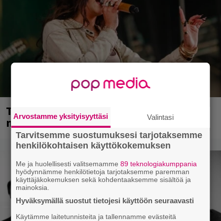
Tampereella sunnuntaina superpäivä –
Arvostamme yksityisyyttäsi
Valintasi
nämä artistit mukana
Tarvitsemme suostumuksesi tarjotaksemme
henkilökohtaisen käyttökokemuksen
Me ja huolellisesti valitsemamme
89 teknologiakumppania
hyödynnämme henkilötietoja tarjotaksemme paremman
käyttäjäkokemuksen sekä kohdentaaksemme sisältöä ja
mainoksia.
Hyväksymällä suostut tietojesi käyttöön seuraavasti
Käytämme laitetunnisteita ja tallennamme evästeitä