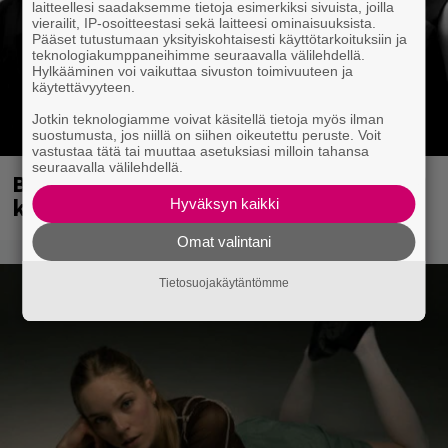
laitteellesi saadaksemme tietoja esimerkiksi sivuista, joilla
vierailit, IP-osoitteestasi sekä laitteesi ominaisuuksista.
Pääset tutustumaan yksityiskohtaisesti käyttötarkoituksiin ja
teknologiakumppaneihimme seuraavalla välilehdellä.
Hylkääminen voi vaikuttaa sivuston toimivuuteen ja
käytettävyyteen.
Jotkin teknologiamme voivat käsitellä tietoja myös ilman
suostumusta, jos niillä on siihen oikeutettu peruste. Voit
vastustaa tätä tai muuttaa asetuksiasi milloin tahansa
seuraavalla välilehdellä.
Blind Channel palasi tauolta – tältä
kuulostaa uusi musiikki
Hyväksyn kaikki
Omat valintani
Tietosuojakäytäntömme