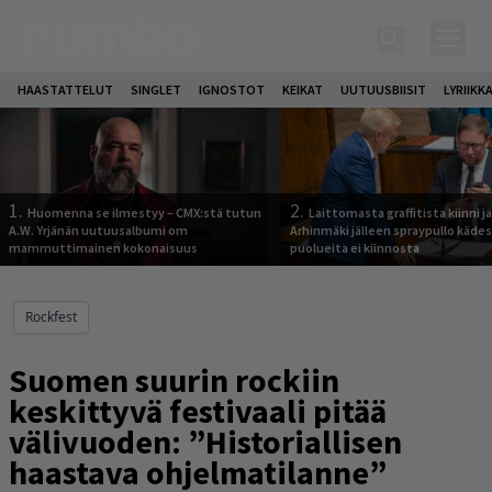
HAASTATTELUT
SINGLET
IGNOSTOT
KEIKAT
UUTUUSBIISIT
LYRIIKK
1.
2.
Huomenna se ilmestyy – CMX:stä tutun
Laittomasta graffitista kiinni 
A.W. Yrjänän uutuusalbumi om
Arhinmäki jälleen spraypullo kädes
mammuttimainen kokonaisuus
puolueita ei kiinnosta
Rockfest
Suomen suurin rockiin
keskittyvä festivaali pitää
välivuoden: ”Historiallisen
haastava ohjelmatilanne”