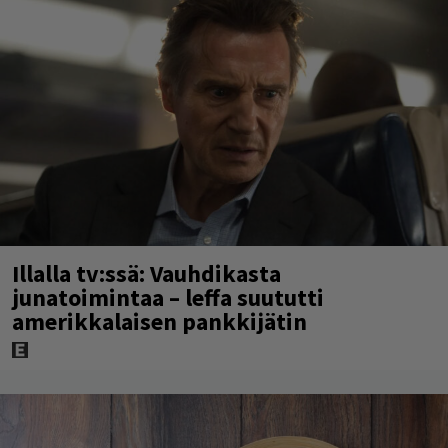
Illalla tv:ssä: Vauhdikasta
junatoimintaa – leffa suututti
amerikkalaisen pankkijätin