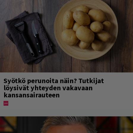
Syötkö perunoita näin? Tutkijat
löysivät yhteyden vakavaan
kansansairauteen