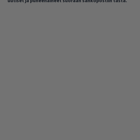
uutiset ja puheenaiheet suoraan sähköpostiin tästä.