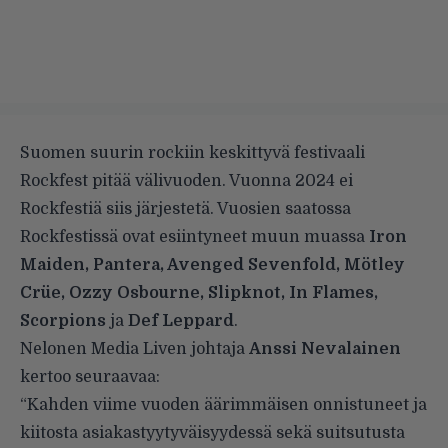
Suomen suurin rockiin keskittyvä festivaali
Rockfest pitää välivuoden. Vuonna 2024 ei
Rockfestiä siis järjestetä. Vuosien saatossa
Rockfestissä ovat esiintyneet muun muassa
Iron
Maiden, Pantera, Avenged Sevenfold, Mötley
Crüe, Ozzy Osbourne, Slipknot, In Flames,
Scorpions
ja
Def Leppard
.
Nelonen Media Liven johtaja
Anssi Nevalainen
kertoo seuraavaa:
“Kahden viime vuoden äärimmäisen onnistuneet ja
kiitosta asiakastyytyväisyydessä sekä suitsutusta