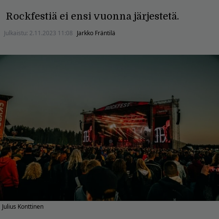
Rockfestiä ei ensi vuonna järjestetä.
Julkaistu:
2.11.2023 11:08
Jarkko Fräntilä
Julius Konttinen