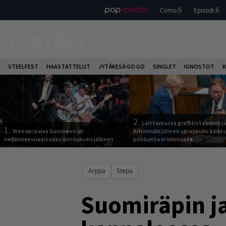
Como.fi
Episodi.fi
ETUSIVU
UUTISET
HAASTAT
STEELFEST
HAASTATTELUT
JYTÄKESÄ GO GO
SINGLET
IGNOSTOT
K
2.
Laittomasta graffitista kiinni 
1.
Weezer palaa Suomeen yli
Arhinmäki jälleen spraypullo kädes
neljännesvuosisadan odotuksen jälkeen
puolueita ei kiinnosta
Arppa
Stepa
Suomiräpin ja