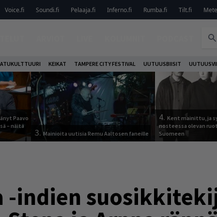
Voice.fi
Soundi.fi
Pelaaja.fi
Inferno.fi
Rumba.fi
Tilt.fi
Metel
TELUT
ARVIOT
LIVE
KOLUMNIT
PODCAST
ATUKULTTUURI
KEIKAT
TAMPERE CITY FESTIVAL
UUTUUSBIISIT
UUTUUSVI
4.
jäänyt Paavo
Kent mainittu, ja s
sä – näitä
nosteessa olevan ruo
3.
Mainioita uutisia Remu Aaltosen faneille
Suomeen
 -indien suosikkiteki