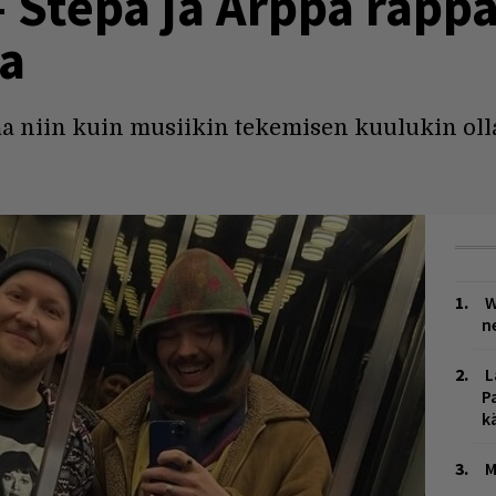
– Stepa ja Arppa räpp
ta
a niin kuin musiikin tekemisen kuulukin olla
W
n
L
P
k
M