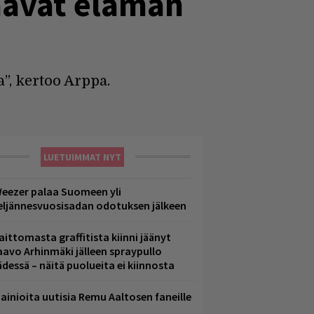
äävät elämän
”, kertoo Arppa.
LUETUIMMAT NYT
eezer palaa Suomeen yli
eljännesvuosisadan odotuksen jälkeen
aittomasta graffitista kiinni jäänyt
aavo Arhinmäki jälleen spraypullo
ädessä – näitä puolueita ei kiinnosta
ainioita uutisia Remu Aaltosen faneille