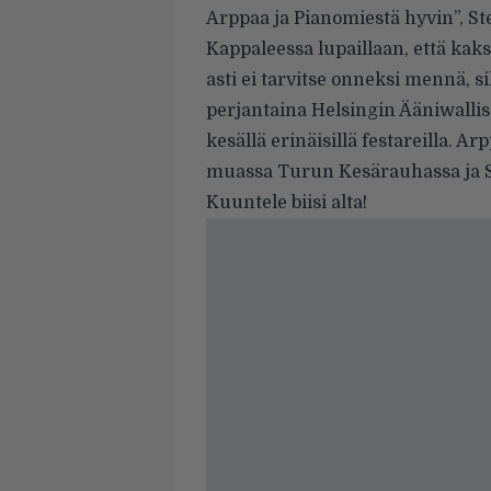
Arppaa ja Pianomiestä hyvin”, S
Kappaleessa lupaillaan, että kaks
asti ei tarvitse onneksi mennä, s
perjantaina Helsingin Ääniwalli
kesällä erinäisillä festareilla. 
muassa Turun Kesärauhassa ja Si
Kuuntele biisi alta!