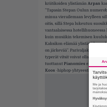
kriitikoiden ylistämän
Arpan
kan
”Tapasin Stepan Oulun numeroba
minua vierailemaan levylleen sill
oitis, sillä Stepa lukeutuu suosik
vantaalaisessa hotellihuoneessa k
kuin musiikin tekemisen kuuluki
Kaksikon elämää ylistävä kappale
on järkevää”. Parivaljakon muka
typerät vitsit voivat olla elämän 
Ar
tuottanut
Pianomies
eli
Antti S
Koos
-hiphop-yhtyeestä.
Tarvit
käytt
Me ja huo
tarjotak
mainoksi
Hyväksym
Käytämme 