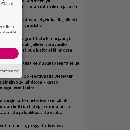
eezer palaa Suomeen yli
. Pääset
eljännesvuosisadan odotuksen jälkeen
e
ärimetallifestivaali Hyvinkäällä julkisti
iintyjiä ensi vuodelle
n siihen
uraavalla
aittomasta graffitista kiinni jäänyt
aavo Arhinmäki jälleen spraypullo
ädessä – näitä puolueita ei kiinnosta
ainioita uutisia Remu Aaltosen faneille
äytäntömme
ytäkesä Go-Go -festivaalia vietettiin
elsingin Suvilahdessa – katso
uvagalleria täältä
elsingin Kulttuuritalon KULT-klubi
arjoaa kulttiartisteja, suomalaista
saamista ja kaikkea siltä väliltä
ent mainittu, ja syystä: kovassa