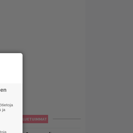
sen
tietoja
 ja
LUETUIMMAT
toja