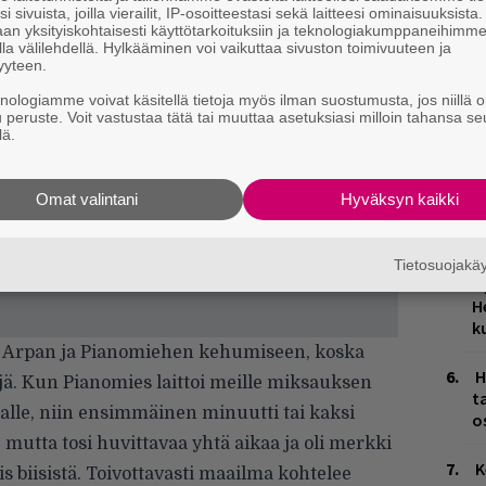
W
i sivuista, joilla vierailit, IP-osoitteestasi sekä laitteesi ominaisuuksista
n
an yksityiskohtaisesti käyttötarkoituksiin ja teknologiakumppaneihimm
la välilehdellä. Hylkääminen voi vaikuttaa sivuston toimivuuteen ja
yyteen.
Ä
es
knologiamme voivat käsitellä tietoja myös ilman suostumusta, jos niillä o
u peruste. Voit vastustaa tätä tai muuttaa asetuksiasi milloin tahansa se
lä.
L
P
k
Omat valintani
Hyväksyn kaikki
M
Tietosuojak
J
H
k
än Arpan ja Pianomiehen kehumiseen, koska
H
. Kun Pianomies laittoi meille miksauksen
t
palle, niin ensimmäinen minuutti tai kaksi
o
, mutta tosi huvittavaa yhtä aikaa ja oli merkki
K
lis biisistä. Toivottavasti maailma kohtelee