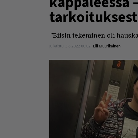
kappaleessa 
tarkoitukses
”Biisin tekeminen oli hauska
Julkaistu:
3.6.2022 00:02
Elli Muurikainen