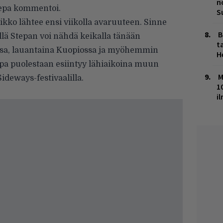
n
tepa kommentoi.
S
ikko lähtee ensi viikolla avaruuteen. Sinne
B
illä Stepan voi nähdä keikalla tänään
ta
ssa, lauantaina Kuopiossa ja myöhemmin
H
Arppa puolestaan esiintyy lähiaikoina muun
M
deways-festivaalilla.
1
i