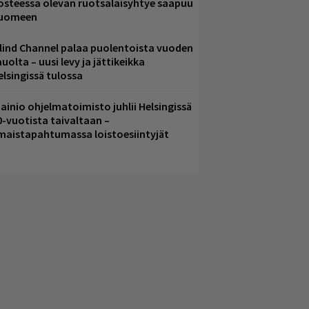
osteessa olevan ruotsalaisyhtye saapuu
uomeen
lind Channel palaa puolentoista vuoden
uolta – uusi levy ja jättikeikka
elsingissä tulossa
ainio ohjelmatoimisto juhlii Helsingissä
0-vuotista taivaltaan –
lmaistapahtumassa loistoesiintyjät