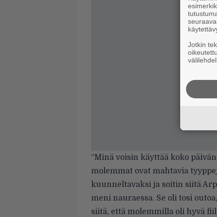
esimerkiks
tutustuma
seuraaval
käytettäv
Jotkin te
oikeutett
välilehdel
“Minä voisin käyttää koko päiv
molemmat ovat mahtavia tyyppejä
kuunneltavaksi ja soitin siitä Ar
meni nauraessa. Se oli tosi outoa
siitä, että molemmilla oli hyvä fii