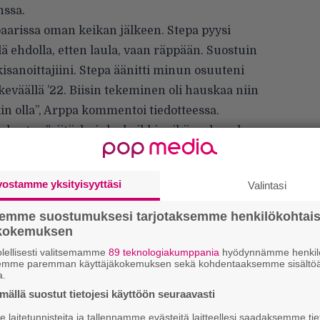
ssa.
arissa oman keikan jälkeen. Stepa pyysi
ä ehdolla, etten laula, vaan räppään. Suostuin
kisanoittajiini. Stepa äänitti minun osuuteni
eväällä ’22. Biisin tekeminen oli hauskaa niin
n olla”, Arppa kommentoi tiedotteessa.
 kertoo ”siitä, kuinka kaikki mikä on hauskaa,
an niin chillaaminen, penkkiurheilu kuin
tarkoitus. Hyväntuulisen ja letkeän biisin on
vostamme yksityisyyttäsi
Valintasi
alimäki
, joka tunnetaan muun muassa
Loost
semme suostumuksesi tarjotaksemme henkilökohtai
ökokemuksen
lellisesti valitsemamme
89 teknologiakumppania
hyödynnämme henkilö
semme paremman käyttäjäkokemuksen sekä kohdentaaksemme sisältöä
a.
ällä suostut tietojesi käyttöön seuraavasti
laitetunnisteita ja tallennamme evästeitä laitteellesi saadaksemme tie