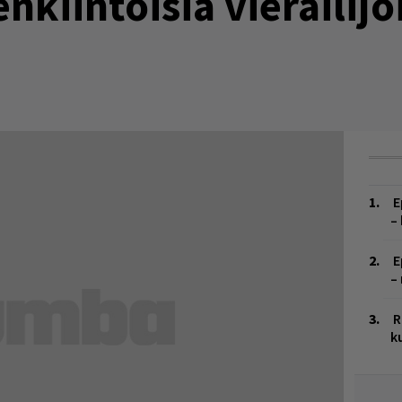
nkiintoisia vierailijo
E
–
E
–
R
k