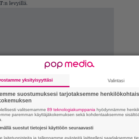
 T
:n levyillä.
vostamme yksityisyyttäsi
Valintasi
semme suostumuksesi tarjotaksemme henkilökohtai
ökokemuksen
E
–
lellisesti valitsemamme
89 teknologiakumppania
hyödynnämme henkilö
semme paremman käyttäjäkokemuksen sekä kohdentaaksemme sisältöä
a.
E
ällä suostut tietojesi käyttöön seuraavasti
–
laitetunnisteita ja tallennamme evästeitä laitteellesi saadaksemme tie