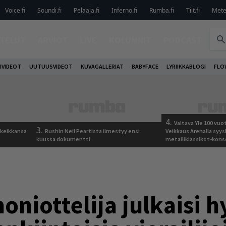
Voice.fi
Soundi.fi
Pelaaja.fi
Inferno.fi
Rumba.fi
Tilt.fi
Metel
TELUT
ARVIOT
LIVE
KOLUMNIT
PODCAST
IVIDEOT
UUTUUSVIDEOT
KUVAGALLERIAT
BABYFACE
LYRIIKKABLOGI
FLO
4.
Valtava Yle 100 vu
3.
 keikkansa
Rushin Neil Peartista ilmestyy ensi
Veikkaus Arenalla syy
kuussa dokumentti
metalliklassikot-kons
niottelija julkaisi h