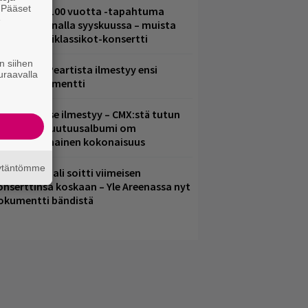
. Pääset
altava Yle 100 vuotta -tapahtuma
e
eikkaus Arenalla syyskuussa – muista
yös metalliklassikot-konsertti
n siihen
ushin Neil Peartista ilmestyy ensi
uraavalla
uussa dokumentti
uomenna se ilmestyy – CMX:stä tutun
.W. Yrjänän uutuusalbumi om
ammuttimainen kokonaisuus
äytäntömme
ppu Normaali soitti viimeisen
onserttinsa koskaan – Yle Areenassa nyt
okumentti bändistä