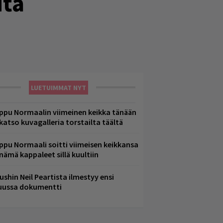
ita
LUETUIMMAT NYT
ppu Normaalin viimeinen keikka tänään
 katso kuvagalleria torstailta täältä
ppu Normaali soitti viimeisen keikkansa
 nämä kappaleet sillä kuultiin
ushin Neil Peartista ilmestyy ensi
uussa dokumentti