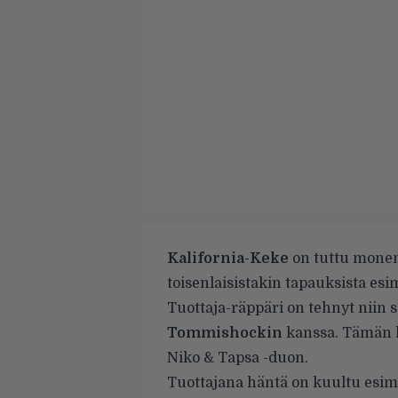
Kalifornia-Keke
on tuttu monenl
toisenlaisistakin tapauksista es
Tuottaja-räppäri on tehnyt niin s
Tommishockin
kanssa. Tämän l
Niko & Tapsa -duon.
Tuottajana häntä on kuultu esim