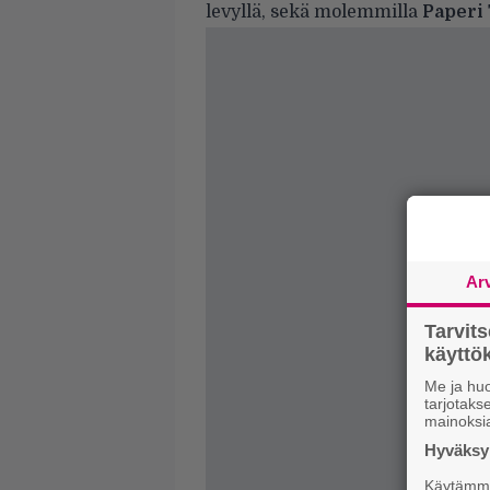
levyllä, sekä molemmilla
Paperi
Ar
Tarvit
käytt
Me ja huo
tarjotak
mainoksi
Hyväksym
Käytämme 