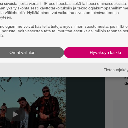
i sivuista, joilla vierailit, IP-osoitteestasi sekä laitteesi ominaisuuksista
V
an yksityiskohtaisesti käyttötarkoituksiin ja teknologiakumppaneihimm
V
t
Kuvioit
-ep:n, jolta löytyvästä yhteisraidasta
la välilehdellä. Hylkääminen voi vaikuttaa sivuston toimivuuteen ja
m
yyteen.
emmin
täällä
.
knologiamme voivat käsitellä tietoja myös ilman suostumusta, jos niillä o
nka päättää yhteisbiisi
Kalle Kinoksen
,
R
u peruste. Voit vastustaa tätä tai muuttaa asetuksiasi milloin tahansa se
k
lä.
 Aiemmin jutussa mainittujen nimien lisäksi
olouransa lisäksi vaikuttaa muun muassa
H
sa, joten ep sisältää hyvin ajankohtaista väkeä.
Omat valintani
Hyväksyn kaikki
A
m
löytyy useimmista suoratoistopalveluista.
Tietosuojak
E
k
d