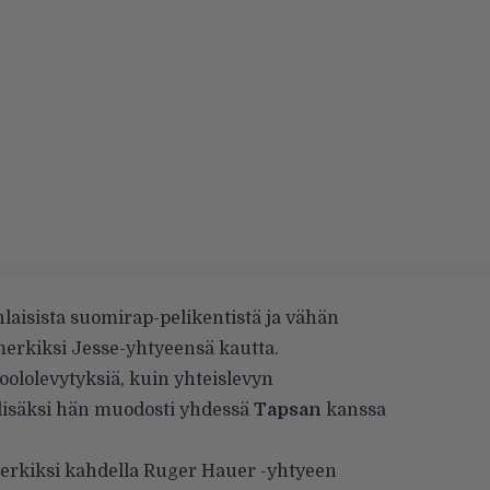
aisista suomirap-pelikentistä ja vähän
imerkiksi Jesse-yhtyeensä kautta.
oololevytyksiä, kuin yhteislevyn
isäksi hän muodosti yhdessä
Tapsan
kanssa
erkiksi kahdella Ruger Hauer -yhtyeen