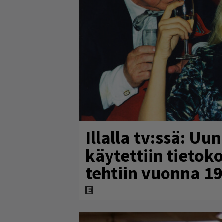
Illalla tv:ssä: Uu
käytettiin tietok
tehtiin vuonna 1