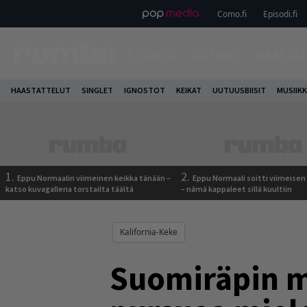
Como.fi
Episodi.fi
ETUSIVU
UUTISET
HAASTAT
HAASTATTELUT
SINGLET
IGNOSTOT
KEIKAT
UUTUUSBIISIT
MUSIIKK
1.
2.
Eppu Normaalin viimeinen keikka tänään –
Eppu Normaali soitti viimeisen
katso kuvagalleria torstailta täältä
– nämä kappaleet sillä kuultiin
Kalifornia-Keke
Suomiräpin mo