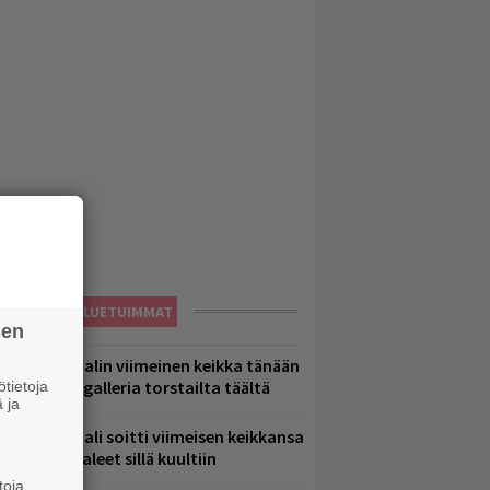
LUETUIMMAT
sen
ppu Normaalin viimeinen keikka tänään
 katso kuvagalleria torstailta täältä
tietoja
 ja
ppu Normaali soitti viimeisen keikkansa
 nämä kappaleet sillä kuultiin
toja