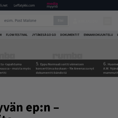
i.net
Leffatykki.com
Etsi
KIRJAUDU
W
FLOW FESTIVAL
JYTÄKESÄ GO GO
DOKUMENTIT
ENNAKKOKUUNTELU
5.
6.
otta -tapahtuma
Eppu Normaali soitti viimeisen
Huomen
skuussa – muista myös
konserttinsa koskaan – Yle Areenassa nyt
A.W. Yrjä
ertti
dokumentti bändistä
mammutti
yvän ep:n –