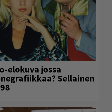
no-elokuva jossa
onegrafiikkaa? Sellainen
998