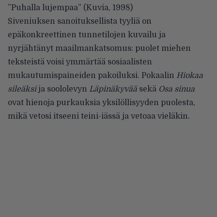
”
Puhalla lujempaa
” (Kuvia, 1998)
Siveniuksen sanoituksellista tyyliä on
epäkonkreettinen tunnetilojen kuvailu ja
nyrjähtänyt maailmankatsomus: puolet miehen
teksteistä voisi ymmärtää sosiaalisten
mukautumispaineiden pakoiluksi. Pokaalin
Hiokaa
sileäksi
ja soololevyn
Läpinäkyvää
sekä
Osa sinua
ovat hienoja purkauksia yksilöllisyyden puolesta,
mikä vetosi itseeni teini-iässä ja vetoaa vieläkin.