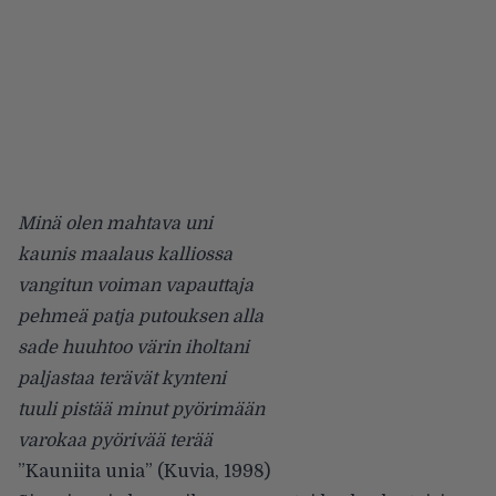
Minä olen mahtava uni
kaunis maalaus kalliossa
vangitun voiman vapauttaja
pehmeä patja putouksen alla
sade huuhtoo värin iholtani
paljastaa terävät kynteni
tuuli pistää minut pyörimään
varokaa pyörivää terää
”Kauniita unia” (Kuvia, 1998)