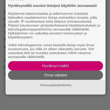
Hyväksymällä suostut tietojesi käyttöön seuraavasti
Internet-lähteiden mukaan Pokaali on aktivoitunut
Käytämme laitetunnisteita ja tallennamme evästeitä
laitteellesi saadaksemme tietoja esimerkiksi sivuista, joilla
jälleen 2009 ja yhtyeen
Myspace-sivulta
voi
vierailit, IP-osoitteestasi sekä laitteesi ominaisuuksista.
kuunnella kaksi uutta tuolloin äänitettyä kappaletta
Pääset tutustumaan yksityiskohtaisesti käyttötarkoituksiin ja
teknologiakumppaneihimme seuraavalla välilehdellä.
Taivuimme
ja
Kiila
. Uudet kappaleet kuulostavat
Hylkääminen voi vaikuttaa sivuston toimivuuteen ja
käytettävyyteen.
samalta PP:ltä – mikä on vain hyvä. Siveniuksen
Jotkin teknologiamme voivat käsitellä tietoja myös ilman
paikka olisi kaiken järjen mukaan Tavastian lavalla.
suostumusta, jos niillä on siihen oikeutettu peruste. Voit
Taivuimme
vastustaa tätä tai muuttaa asetuksiasi milloin tahansa
seuraavalla välilehdellä.
ja niin alas painuimme
Hyväksyn kaikki
jonnekin unholaan
mistä ei löydä meitä kukaan
Omat valintani
Tietosuojakäytäntömme