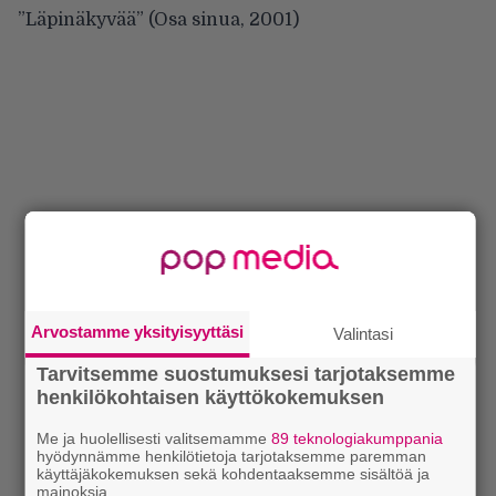
”Läpinäkyvää” (Osa sinua, 2001)
Arvostamme yksityisyyttäsi
Valintasi
Tarvitsemme suostumuksesi tarjotaksemme
henkilökohtaisen käyttökokemuksen
Me ja huolellisesti valitsemamme
89 teknologiakumppania
hyödynnämme henkilötietoja tarjotaksemme paremman
käyttäjäkokemuksen sekä kohdentaaksemme sisältöä ja
mainoksia.