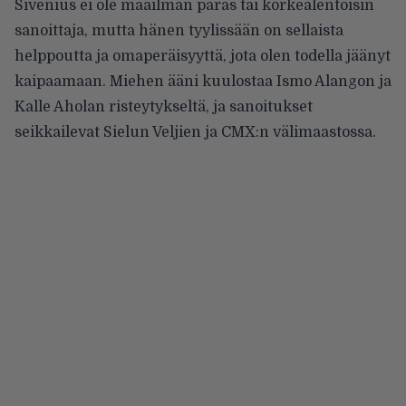
Sivenius ei ole maailman paras tai korkealentoisin
sanoittaja, mutta hänen tyylissään on sellaista
helppoutta ja omaperäisyyttä, jota olen todella jäänyt
kaipaamaan. Miehen ääni kuulostaa Ismo Alangon ja
Kalle Aholan risteytykseltä, ja sanoitukset
seikkailevat Sielun Veljien ja CMX:n välimaastossa.