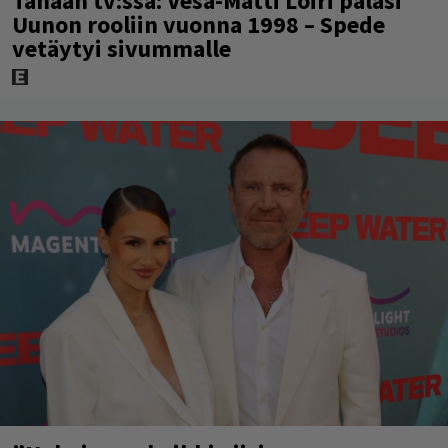
Tänään tv:ssä: Vesa-Matti Loiri palasi
Uunon rooliin vuonna 1998 – Spede
vetäytyi sivummalle