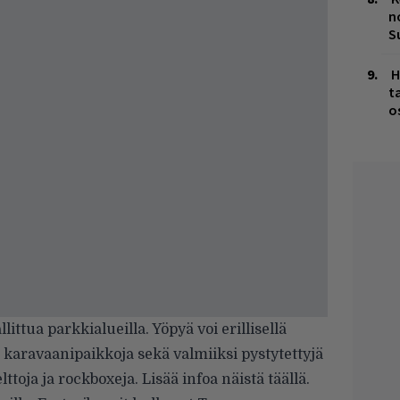
n
S
H
t
o
ittua parkkialueilla. Yöpyä voi erillisellä
 ja karavaanipaikkoja sekä valmiiksi pystytettyjä
lttoja ja rockboxeja. Lisää infoa näistä
täällä
.