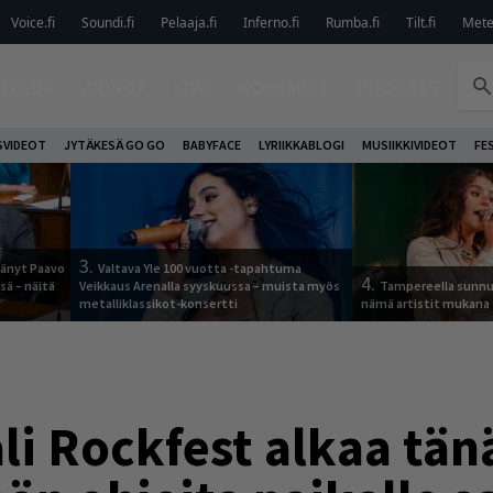
Voice.fi
Soundi.fi
Pelaaja.fi
Inferno.fi
Rumba.fi
Tilt.fi
Metel
TELUT
ARVIOT
LIVE
KOLUMNIT
PODCAST
VIDEOT
JYTÄKESÄ GO GO
BABYFACE
LYRIIKKABLOGI
MUSIIKKIVIDEOT
FE
3.
jäänyt Paavo
Valtava Yle 100 vuotta -tapahtuma
4.
sä – näitä
Veikkaus Arenalla syyskuussa – muista myös
Tampereella sunnu
metalliklassikot-konsertti
nämä artistit mukana
li Rockfest alkaa tän