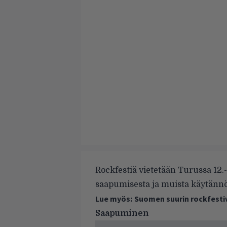
Rockfestiä vietetään Turussa 12.-
saapumisesta ja muista käytännön 
Lue myös:
Suomen suurin rockfestiva
Saapuminen