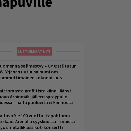
aapuville
LUETUIMMAT NYT
uomenna se ilmestyy – CMX:stä tutun
.W. Yrjänän uutuusalbumi om
ammuttimainen kokonaisuus
aittomasta graffitista kiinni jäänyt
aavo Arhinmäki jälleen spraypullo
ädessä – näitä puolueita ei kiinnosta
altava Yle 100 vuotta -tapahtuma
eikkaus Arenalla syyskuussa – muista
yös metalliklassikot-konsertti