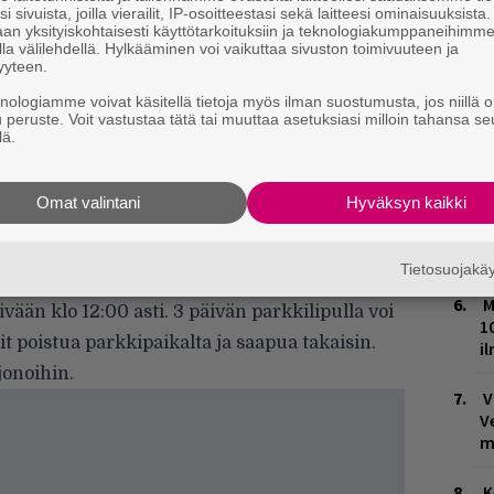
uolilta Suomea Turkuun. Rockfestin aikaiset
i sivuista, joilla vierailit, IP-osoitteestasi sekä laitteesi ominaisuuksista
L
an yksityiskohtaisesti käyttötarkoituksiin ja teknologiakumppaneihimm
 vr.fi. Helsingistä lähtee Rockfestin
P
la välilehdellä. Hylkääminen voi vaikuttaa sivuston toimivuuteen ja
k
ina 12.6. klo 11.35.VR on järjestänyt
yyteen.
lisävuorot perjantain ja lauantain
knologiamme voivat käsitellä tietoja myös ilman suostumusta, jos niillä o
W
u peruste. Voit vastustaa tätä tai muuttaa asetuksiasi milloin tahansa se
iin ja Tampereelle.
n
lä.
stivaalialueen välittömässä läheisyydessä
T
i. Seuraa opasteita ”P-ROCKFEST” lähialueilla
Omat valintani
Hyväksyn kaikki
n
ikalle saapuessa. Ostathan pysäköintilippusi
M
Tietosuojak
rkkilippuun paikan päällä. 1 päivän
M
vään klo 12:00 asti. 3 päivän parkkilipulla voi
1
it poistua parkkipaikalta ja saapua takaisin.
i
jonoihin.
V
V
m
K