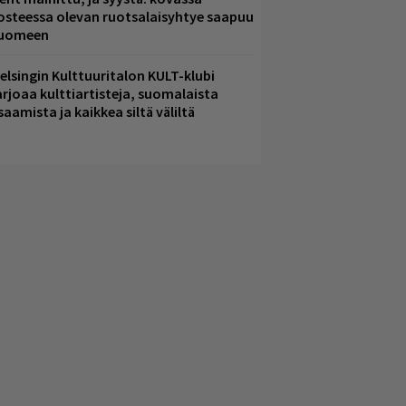
osteessa olevan ruotsalaisyhtye saapuu
uomeen
elsingin Kulttuuritalon KULT-klubi
arjoaa kulttiartisteja, suomalaista
saamista ja kaikkea siltä väliltä