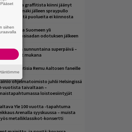
. Pääset
aittomasta graffitista kiinni jäänyt
e
aavo Arhinmäki jälleen spraypullo
ädessä – näitä puolueita ei kiinnosta
n siihen
eezer palaa Suomeen yli
uraavalla
eljännesvuosisadan odotuksen jälkeen
ampereella sunnuntaina superpäivä –
ämä artistit mukana
ainioita uutisia Remu Aaltosen faneille
äytäntömme
ainio ohjelmatoimisto juhlii Helsingissä
0-vuotista taivaltaan –
lmaistapahtumassa loistoesiintyjät
altava Yle 100 vuotta -tapahtuma
eikkaus Arenalla syyskuussa – muista
yös metalliklassikot-konsertti
ent mainittu, ja syystä: kovassa