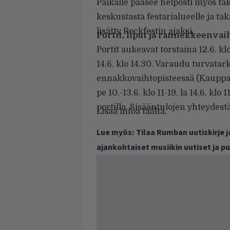
Paikalle pääsee helposti myös tak
keskustasta festarialueelle ja tak
lisätty Rockfestin ajaksi.
Portit, liput ja rannekkeenvai
Portit aukeavat torstaina 12.6. kl
14.6. klo 14.30. Varaudu turvata
ennakkovaihtopisteessä (Kauppak
pe 10.-13.6. klo 11-19, la 14.6. kl
portilla. Sisääntulojen yhteydestä
Lisää infoa
täältä
.
Lue myös:
Tilaa Rumban uutiskirje 
ajankohtaiset musiikin uutiset ja 