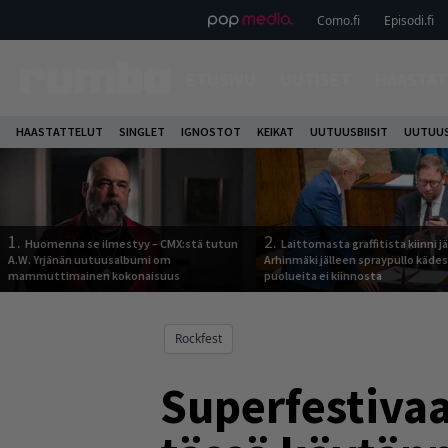
Como.fi
Episodi.fi
ETUSIVU
UUTISET
HAASTAT
HAASTATTELUT
SINGLET
IGNOSTOT
KEIKAT
UUTUUSBIISIT
UUTUUS
1.
2.
Huomenna se ilmestyy – CMX:stä tutun
Laittomasta graffitista kiinni 
A.W. Yrjänän uutuusalbumi om
Arhinmäki jälleen spraypullo kädes
mammuttimainen kokonaisuus
puolueita ei kiinnosta
Rockfest
Superfestivaa