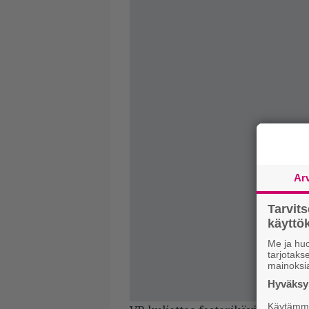
Ar
Tarvit
käytt
Me ja huo
tarjotak
mainoksi
Hyväksym
Käytämme 