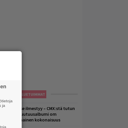
sen
LUETUIMMAT
tietoja
 ja
uomenna se ilmestyy – CMX:stä tutun
.W. Yrjänän uutuusalbumi om
ammuttimainen kokonaisuus
toja