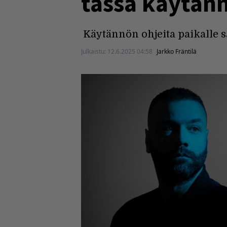
tässä käytänn
Käytännön ohjeita paikalle s
Julkaistu:
12.6.2025 04:58
Jarkko Fräntilä