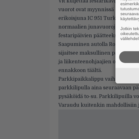
VR kuljettaa festarikävijät eri p
esimerkiks
tutustuma
vuorot ovat myynnissä osoitteessa
seuraaval
erikoisjuna IC 951 Turkuun torsta
käytettäv
normaalien junavuorojen lisäksi 
Jotkin te
oikeutett
festaripäivien päätteeksi Helsink
välilehdel
Saapuminen autolla Rockfestin fe
sijaitsee maksullinen päiväparkk
ja liikenteenohjaajien ohjeita pa
ennakkoon
täältä
.
Parkkipaikkalippu vaihdetaan pa
parkkilipulla aina seuraavaan päi
pysäköidä to-su. Parkkilipuilla vo
Varaudu kuitenkin mahdollisiin 