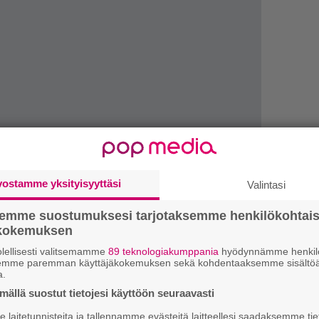
vostamme yksityisyyttäsi
Valintasi
semme suostumuksesi tarjotaksemme henkilökohtai
ökokemuksen
lellisesti valitsemamme
89 teknologiakumppania
hyödynnämme henkilö
semme paremman käyttäjäkokemuksen sekä kohdentaaksemme sisältöä
H
a.
A
ällä suostut tietojesi käyttöön seuraavasti
m
laitetunnisteita ja tallennamme evästeitä laitteellesi saadaksemme tie