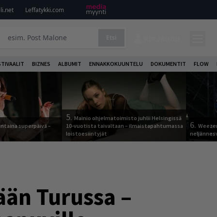
i.net
Leffatykki.com
Etsi
KIRJAUDU
STIVAALIT
BIZNES
ALBUMIT
ENNAKKOKUUNTELU
DOKUMENTIT
FLOW
5.
Mainio ohjelmatoimisto juhlii Helsingissä
6.
ntaina superpäivä –
10-vuotista taivaltaan – ilmaistapahtumassa
Weezer
loistoesiintyjät
neljännes
ään Turussa –