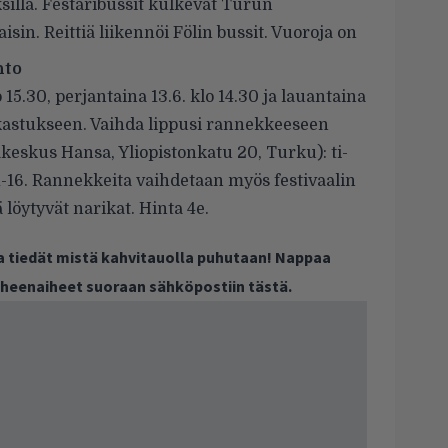
silla. Festaribussit kulkevat Turun
aisin. Reittiä liikennöi Fölin bussit. Vuoroja on
hto
o 15.30, perjantaina 13.6. klo 14.30 ja lauantaina
rkastukseen. Vaihda lippusi rannekkeeseen
eskus Hansa, Yliopistonkatu 20, Turku): ti-
o 11-16. Rannekkeita vaihdetaan myös festivaalin
 löytyvät narikat. Hinta 4e.
ja tiedät mistä kahvitauolla puhutaan! Nappaa
puheenaiheet suoraan sähköpostiin tästä.