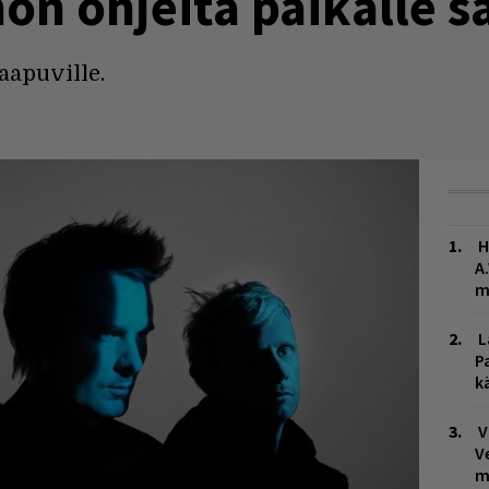
ön ohjeita paikalle s
aapuville.
H
A
m
L
P
k
V
V
m