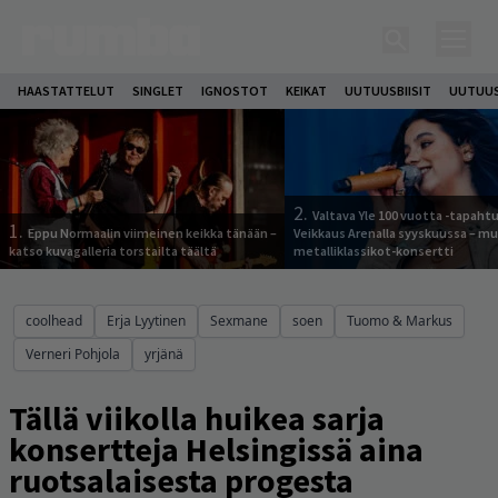
HAASTATTELUT
SINGLET
IGNOSTOT
KEIKAT
UUTUUSBIISIT
UUTUUS
2.
Valtava Yle 100 vuotta -tapah
1.
Eppu Normaalin viimeinen keikka tänään –
Veikkaus Arenalla syyskuussa – m
katso kuvagalleria torstailta täältä
metalliklassikot-konsertti
coolhead
Erja Lyytinen
Sexmane
soen
Tuomo & Markus
Verneri Pohjola
yrjänä
Tällä viikolla huikea sarja
konsertteja Helsingissä aina
ruotsalaisesta progesta