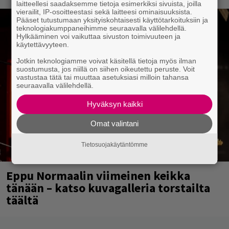
laitteellesi saadaksemme tietoja esimerkiksi sivuista, joilla
vierailit, IP-osoitteestasi sekä laitteesi ominaisuuksista.
Pääset tutustumaan yksityiskohtaisesti käyttötarkoituksiin ja
teknologiakumppaneihimme seuraavalla välilehdellä.
Hylkääminen voi vaikuttaa sivuston toimivuuteen ja
käytettävyyteen.
Jotkin teknologiamme voivat käsitellä tietoja myös ilman
suostumusta, jos niillä on siihen oikeutettu peruste. Voit
vastustaa tätä tai muuttaa asetuksiasi milloin tahansa
seuraavalla välilehdellä.
Hyväksyn kaikki
Omat valintani
Tietosuojakäytäntömme
Eppu Normaalin viimeinen keikka
tänään – katso kuvagalleria torstailta
täältä