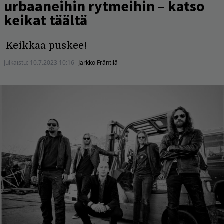
urbaaneihin rytmeihin – katso
keikat täältä
Keikkaa puskee!
Julkaistu:
10.7.2023 10:16
Jarkko Fräntilä