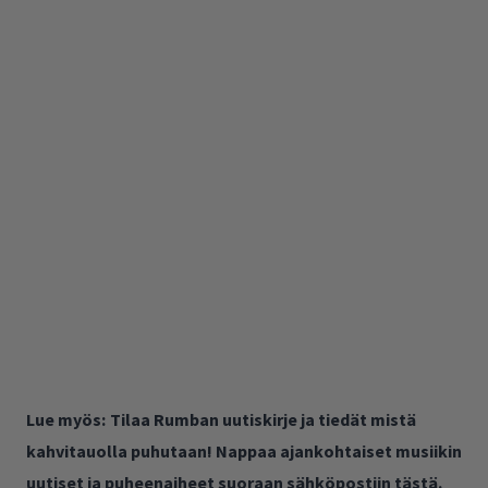
Lue myös:
Tilaa Rumban uutiskirje ja tiedät mistä
kahvitauolla puhutaan! Nappaa ajankohtaiset musiikin
uutiset ja puheenaiheet suoraan sähköpostiin tästä.