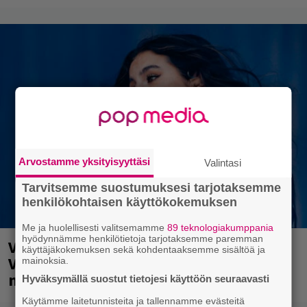
Arvostamme yksityisyyttäsi
Valintasi
Tarvitsemme suostumuksesi tarjotaksemme
henkilökohtaisen käyttökokemuksen
Me ja huolellisesti valitsemamme
89 teknologiakumppania
hyödynnämme henkilötietoja tarjotaksemme paremman
Valtava Yle 100 vuotta -tapahtuma
käyttäjäkokemuksen sekä kohdentaaksemme sisältöä ja
Veikkaus Arenalla syyskuussa – muista
mainoksia.
myös metalliklassikot-konsertti
Hyväksymällä suostut tietojesi käyttöön seuraavasti
Käytämme laitetunnisteita ja tallennamme evästeitä