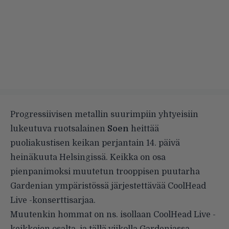
Progressiivisen metallin suurimpiin yhtyeisiin
lukeutuva ruotsalainen
Soen
heittää
puoliakustisen keikan perjantain 14. päivä
heinäkuuta Helsingissä. Keikka on osa
pienpanimoksi muutetun trooppisen puutarha
Gardenian ympäristössä järjestettävää CoolHead
Live -konserttisarjaa.
Muutenkin hommat on ns. isollaan CoolHead Live -
keikkojen osalta, ja tällä viikolla Gardeniassa