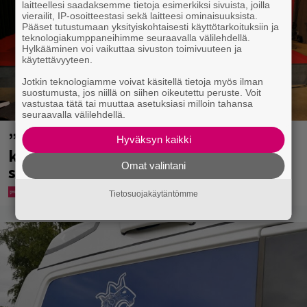
laitteellesi saadaksemme tietoja esimerkiksi sivuista, joilla
vierailit, IP-osoitteestasi sekä laitteesi ominaisuuksista.
Pääset tutustumaan yksityiskohtaisesti käyttötarkoituksiin ja
teknologiakumppaneihimme seuraavalla välilehdellä.
Hylkääminen voi vaikuttaa sivuston toimivuuteen ja
käytettävyyteen.
Jotkin teknologiamme voivat käsitellä tietoja myös ilman
suostumusta, jos niillä on siihen oikeutettu peruste. Voit
vastustaa tätä tai muuttaa asetuksiasi milloin tahansa
seuraavalla välilehdellä.
”Että semmonen sirkus” – TTK-
Hyväksyn kaikki
kilpailijat julkistettiin ja kansalla on
Omat valintani
sanottavaa
Tietosuojakäytäntömme