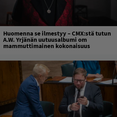
Huomenna se ilmestyy – CMX:stä tutun
A.W. Yrjänän uutuusalbumi om
mammuttimainen kokonaisuus