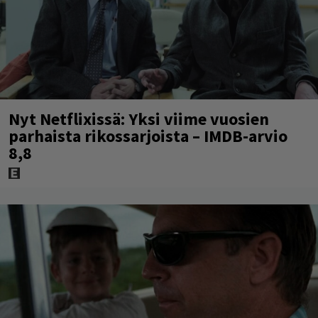
Nyt Netflixissä: Yksi viime vuosien
parhaista rikossarjoista – IMDB-arvio
8,8