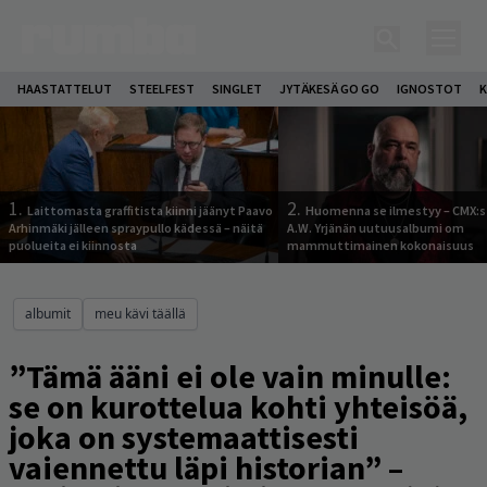
HAASTATTELUT
STEELFEST
SINGLET
JYTÄKESÄ GO GO
IGNOSTOT
K
1.
2.
Laittomasta graffitista kiinni jäänyt Paavo
Huomenna se ilmestyy – CMX:s
Arhinmäki jälleen spraypullo kädessä – näitä
A.W. Yrjänän uutuusalbumi om
puolueita ei kiinnosta
mammuttimainen kokonaisuus
albumit
meu kävi täällä
”Tämä ääni ei ole vain minulle:
se on kurottelua kohti yhteisöä,
joka on systemaattisesti
vaiennettu läpi historian” –