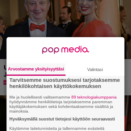
Uuno: Hjallis Harkimo menee naimisiin
Arvostamme yksityisyyttäsi
Valintasi
Jasmine Pajarin kanssa
Tarvitsemme suostumuksesi tarjotaksemme
henkilökohtaisen käyttökokemuksen
Me ja huolellisesti valitsemamme
89 teknologiakumppania
hyödynnämme henkilötietoja tarjotaksemme paremman
käyttäjäkokemuksen sekä kohdentaaksemme sisältöä ja
mainoksia.
Hyväksymällä suostut tietojesi käyttöön seuraavasti
Käytämme laitetunnisteita ja tallennamme evästeitä