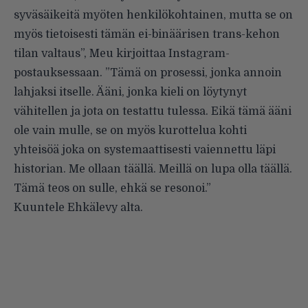
syväsäikeitä myöten henkilökohtainen, mutta se on
myös tietoisesti tämän ei-binäärisen trans-kehon
tilan valtaus”, Meu kirjoittaa
Instagram-
postauksessaan
. ”Tämä on prosessi, jonka annoin
lahjaksi itselle. Ääni, jonka kieli on löytynyt
vähitellen ja jota on testattu tulessa. Eikä tämä ääni
ole vain mulle, se on myös kurottelua kohti
yhteisöä joka on systemaattisesti vaiennettu läpi
historian. Me ollaan täällä. Meillä on lupa olla täällä.
Tämä teos on sulle, ehkä se resonoi.”
Kuuntele Ehkälevy alta.