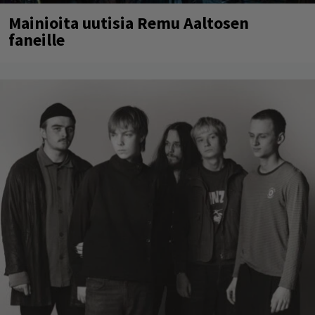
Mainioita uutisia Remu Aaltosen
faneille