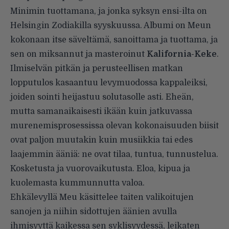
Minimin tuottamana, ja jonka syksyn ensi-ilta on
Helsingin Zodiakilla syyskuussa. Albumi on Meun
kokonaan itse säveltämä, sanoittama ja tuottama, ja
sen on miksannut ja masteroinut
Kalifornia-Keke
.
Ilmiselvän pitkän ja perusteellisen matkan
lopputulos kasaantuu levymuodossa kappaleiksi,
joiden sointi heijastuu solutasolle asti. Eheän,
mutta samanaikaisesti ikään kuin jatkuvassa
murenemisprosessissa olevan kokonaisuuden biisit
ovat paljon muutakin kuin musiikkia tai edes
laajemmin ääniä: ne ovat tilaa, tuntua, tunnustelua.
Kosketusta ja vuorovaikutusta. Eloa, kipua ja
kuolemasta kummunnutta valoa.
Ehkälevyllä Meu käsittelee taiten valikoitujen
sanojen ja niihin sidottujen äänien avulla
ihmisyyttä kaikessa sen syklisyydessä, leikaten