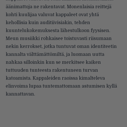
äänimattoja ne rakentavat. Monenlaisia reittejä
kohti kuulijaa valuvat kappaleet ovat yhtä
kehollisia kuin auditiivisiakin, tehden
kuuntelukokemuksesta lähestulkoon fyysisen.
Meun musiikki rohkaisee toistuvasti riisumaan
nekin kerrokset, jotka tuntuvat oman identiteetin
kannalta välttämättömiltä, ja luomaan uutta
nahkaa silloinkin kun se merkitsee kaiken
tuttuuden tunteesta rakentuneen turvan
katoamista. Kappaleiden raoissa kimalteleva
elinvoima lupaa tuntemattomaan astumisen kyllä
kannattavan.