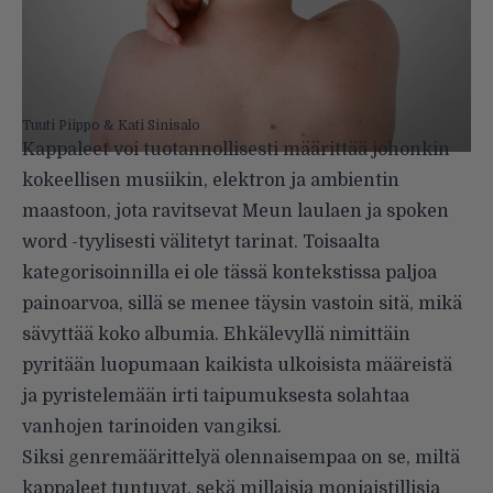
Tuuti Piippo & Kati Sinisalo
Kappaleet voi tuotannollisesti määrittää johonkin
kokeellisen musiikin, elektron ja ambientin
maastoon, jota ravitsevat Meun laulaen ja spoken
word -tyylisesti välitetyt tarinat. Toisaalta
kategorisoinnilla ei ole tässä kontekstissa paljoa
painoarvoa, sillä se menee täysin vastoin sitä, mikä
sävyttää koko albumia. Ehkälevyllä nimittäin
pyritään luopumaan kaikista ulkoisista määreistä
ja pyristelemään irti taipumuksesta solahtaa
vanhojen tarinoiden vangiksi.
Siksi genremäärittelyä olennaisempaa on se, miltä
kappaleet tuntuvat, sekä millaisia moniaistillisia