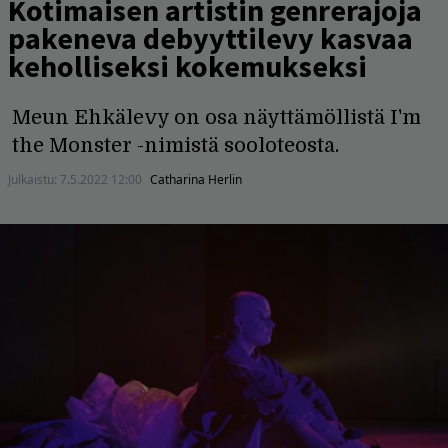
Kotimaisen artistin genrerajoja
pakeneva debyyttilevy kasvaa
keholliseksi kokemukseksi
Meun Ehkälevy on osa näyttämöllistä I'm
the Monster -nimistä sooloteosta.
Julkaistu:
7.5.2022 12:00
Catharina Herlin