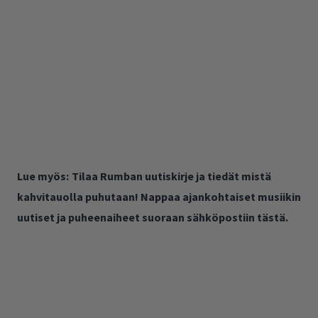
Lue myös:
Tilaa Rumban uutiskirje ja tiedät mistä
kahvitauolla puhutaan! Nappaa ajankohtaiset musiikin
uutiset ja puheenaiheet suoraan sähköpostiin tästä.