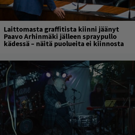
Laittomasta graffitista kiinni jäänyt
Paavo Arhinmäki jälleen spraypullo
kädessä – näitä puolueita ei kiinnosta