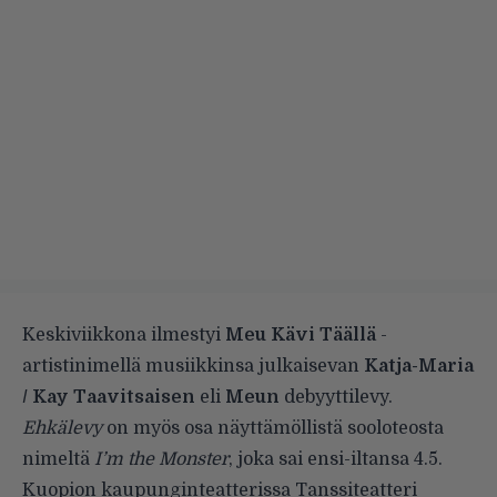
Keskiviikkona ilmestyi
Meu Kävi Täällä
-
artistinimellä musiikkinsa julkaisevan
Katja-Maria
/ Kay Taavitsaisen
eli
Meun
debyyttilevy.
Ehkälevy
on myös osa näyttämöllistä sooloteosta
nimeltä
I’m the Monster
, joka sai ensi-iltansa 4.5.
Kuopion kaupunginteatterissa Tanssiteatteri