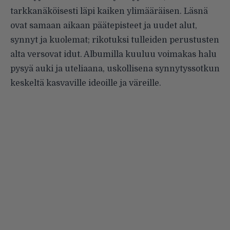
tarkkanäköisesti läpi kaiken ylimääräisen. Läsnä
ovat samaan aikaan päätepisteet ja uudet alut,
synnyt ja kuolemat; rikotuksi tulleiden perustusten
alta versovat idut. Albumilla kuuluu voimakas halu
pysyä auki ja uteliaana, uskollisena synnytyssotkun
keskeltä kasvaville ideoille ja väreille.