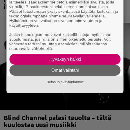
laitteellesi saadaksemme tietoja esimerkiksi sivuista, joilla
ilmaistapahtumassa loistoesiintyjät
vierailit, IP-osoitteestasi sekä laitteesi ominaisuuksista.
Pääset tutustumaan yksityiskohtaisesti käyttötarkoituksiin ja
teknologiakumppaneihimme seuraavalla välilehdellä.
Hylkääminen voi vaikuttaa sivuston toimivuuteen ja
käytettävyyteen.
Jotkin teknologiamme voivat käsitellä tietoja myös ilman
suostumusta, jos niillä on siihen oikeutettu peruste. Voit
vastustaa tätä tai muuttaa asetuksiasi milloin tahansa
seuraavalla välilehdellä.
Hyväksyn kaikki
Omat valintani
Tietosuojakäytäntömme
Blind Channel palasi tauolta – tältä
kuulostaa uusi musiikki