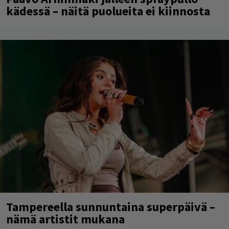
kädessä – näitä puolueita ei kiinnosta
Tampereella sunnuntaina superpäivä –
nämä artistit mukana