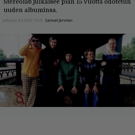
Stereolab julkaisee pian 15 vuotta odotetun
uuden albuminsa.
Julkaistu:
8.5.2025 13:20
Samuel Järvinen