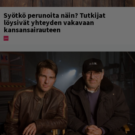
Syötkö perunoita näin? Tutkijat
löysivät yhteyden vakavaan
kansansairauteen