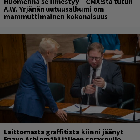
Huomenna se ilmestyy – CMX:stä tutun
A.W. Yrjänän uutuusalbumi om
mammuttimainen kokonaisuus
Laittomasta graffitista kiinni jäänyt
Paavo Arhinmäki jälleen spraypullo