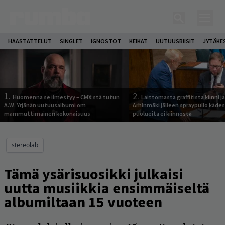
HAASTATTELUT
SINGLET
IGNOSTOT
KEIKAT
UUTUUSBIISIT
JYTÄKE
1.
2.
Huomenna se ilmestyy – CMX:stä tutun
Laittomasta graffitista kiinni 
A.W. Yrjänän uutuusalbumi om
Arhinmäki jälleen spraypullo kädes
mammuttimainen kokonaisuus
puolueita ei kiinnosta
stereolab
Tämä ysärisuosikki julkaisi
uutta musiikkia ensimmäiseltä
albumiltaan 15 vuoteen