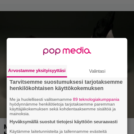
Arvostamme yksityisyyttäsi
Valintasi
Tarvitsemme suostumuksesi tarjotaksemme
henkilökohtaisen käyttökokemuksen
Me ja huolellisesti valitsemamme
89 teknologiakumppania
hyödynnämme henkilötietoja tarjotaksemme paremman
käyttäjäkokemuksen sekä kohdentaaksemme sisältöä ja
mainoksia.
Hyväksymällä suostut tietojesi käyttöön seuraavasti
Mainio ohjelmatoimisto juhlii
Helsingissä 10-vuotista taivaltaan –
Käytämme laitetunnisteita ja tallennamme evästeitä