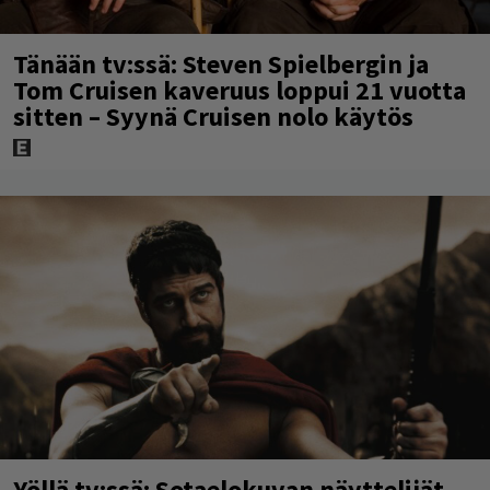
Tänään tv:ssä: Steven Spielbergin ja
Tom Cruisen kaveruus loppui 21 vuotta
sitten – Syynä Cruisen nolo käytös
Yöllä tv:ssä: Sotaelokuvan näyttelijät