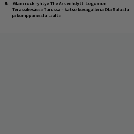
Glam rock -yhtye The Ark viihdytti Logomon
Terassikesässä Turussa – katso kuvagalleria Ola Salosta
ja kumppaneista täältä