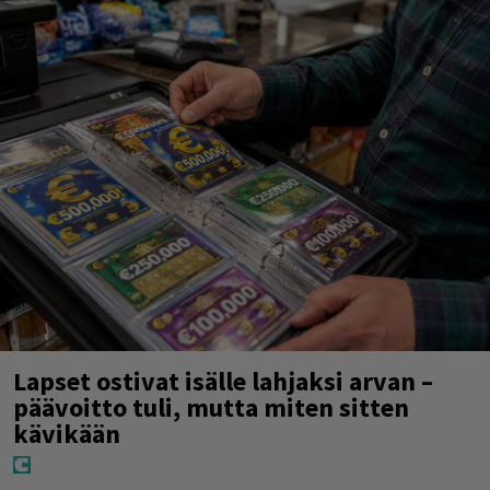
Lapset ostivat isälle lahjaksi arvan –
päävoitto tuli, mutta miten sitten
kävikään