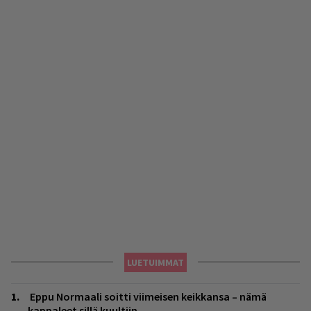
LUETUIMMAT
Eppu Normaali soitti viimeisen keikkansa – nämä
kappaleet sillä kuultiin