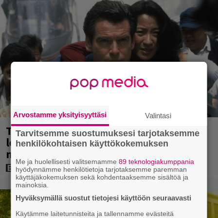
Arvostamme yksityisyyttäsi
Valintasi
Tänään tv:ssä: Vuoden 1997 Bond-
Tarvitsemme suostumuksesi tarjotaksemme
leffassa nähdään hämmenttävän
henkilökohtaisen käyttökokemuksen
nykyaikainen kännykkä
Me ja huolellisesti valitsemamme
89 teknologiakumppania
hyödynnämme henkilötietoja tarjotaksemme paremman
käyttäjäkokemuksen sekä kohdentaaksemme sisältöä ja
mainoksia.
Hyväksymällä suostut tietojesi käyttöön seuraavasti
Käytämme laitetunnisteita ja tallennamme evästeitä