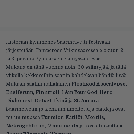
Historian kymmenes Saarihelvetti-festivaali
järjestetään Tampereen Viikinsaaressa elokuun 2.
ja 3. päivinä Pyhäjärven elämyssaaressa.
Mukana on tänä vuonna noin 30 esiintyjää, ja tällä
viikolla kekkereihin saatiin kahdeksan bändiä lisää.
Mukaan saatiin italialainen
Fleshgod Apocalypse,
Ensiferum, Finntroll, I Am Your God, Hero
Dishonest, Detset, Ikinä
ja
St. Aurora
.
Saarihelvetin jo aiemmin ilmoitettuja bändejä ovat
muun muassa
Turmion Kätilöt, Mortiis,
Nekrogoblikon, Monuments
ja kosketinsoittaja