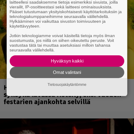
laitteellesi saadaksemme tietoja esimerkiksi sivuista, joilla
vierailit, IP-osoitteestasi sekä laitteesi ominaisuuksista.
Pääset tutustumaan yksityiskohtaisesti käyttötarkoituksiin ja
teknologiakumppaneihimme seuraavalla välilehdellä.
Hylkääminen voi vaikuttaa sivuston toimivuuteen ja
käytettävyyteen.
Jotkin teknologiamme voivat käsitellä tietoja myös ilman
suostumusta, jos niillä on siihen oikeutettu peruste. Voit
vastustaa tätä tai muuttaa asetuksiasi milloin tahansa
seuraavalla välilehdellä.
Hyväksyn kaikki
Omat valintani
Tietosuojakäytäntömme
Hellsinki Metal Festival oli menestys –
syksyllä luvassa risteily, ensi vuoden
festarien ajankohta selvillä