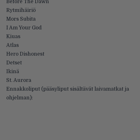
Before The Dawn
Rytmihäiriö
Mors Subita
I Am Your God
Kiuas
Atlas
Hero Dishonest
Detset
Ikinä
St. Aurora
Ennakkoliput (pääsyliput sisältävät laivamatkat ja
ohjelman):