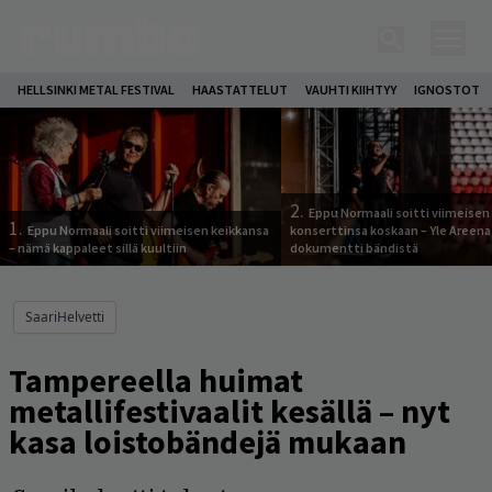
HELLSINKI METAL FESTIVAL
HAASTATTELUT
VAUHTI KIIHTYY
IGNOSTOT
2.
Eppu Normaali soitti viimeisen
1.
Eppu Normaali soitti viimeisen keikkansa
konserttinsa koskaan – Yle Areena
– nämä kappaleet sillä kuultiin
dokumentti bändistä
SaariHelvetti
Tampereella huimat
metallifestivaalit kesällä – nyt
kasa loistobändejä mukaan