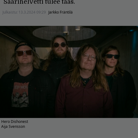
Saarihelvetti tulee taas.
Julkaistu:
13.3.2024 09:29
Jarkko Fräntilä
Hero Dishonest
Aija Svensson