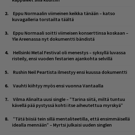
Eppu Normaalin viimeinen keikka tänään – katso
kuvagalleria torstailta täältä
Eppu Normaali soitti viimeisen konserttinsa koskaan –
Yle Areenassa nyt dokumentti bändistä
Hellsinki Metal Festival oli menestys – syksyllä luvassa
risteily, ensi vuoden festarien ajankohta selvillä
Rushin Neil Peartista ilmestyy ensi kuussa dokumentti
Vauhti kiihtyy myös ensi vuonna Vantaalla
Vilma Alinalta uusi single – ”Tarina siitä, miltä tuntuu
kävellä pää pystyssä kohti itse aiheutettua myrskyä”
”Tätä biisiä tein sillä mentaliteetilla, että ensimmäisellä
idealla mennään” – Myrtsi julkaisi uuden singlen