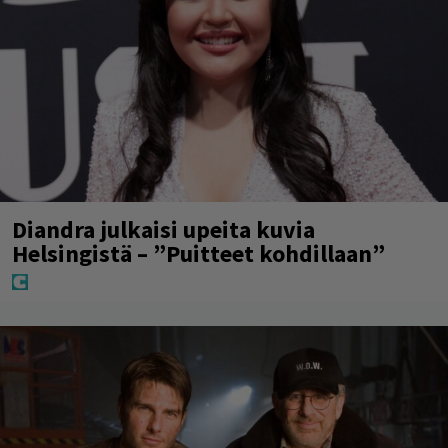
Diandra julkaisi upeita kuvia
Helsingistä – ”Puitteet kohdillaan”