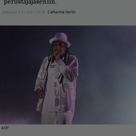
perustajajäseniin.
Julkaistu:
7.11.2021 23:18
Catharina Herlin
AOP