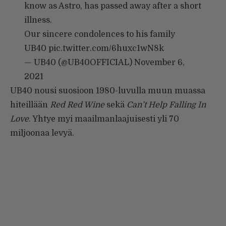
know as Astro, has passed away after a short
illness.
Our sincere condolences to his family
UB40
pic.twitter.com/6huxc1wN8k
— UB40 (@UB40OFFICIAL)
November 6,
2021
UB40 nousi suosioon 1980-luvulla muun muassa
hiteillään
Red Red Wine
sekä
Can’t Help Falling In
Love
. Yhtye myi maailmanlaajuisesti yli 70
miljoonaa levyä.