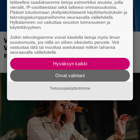
laitteellesi saadaksemme tietoja esimerkiksi sivuista, joilla
vierailit, IP-osoitteestasi sekä laitteesi ominaisuuksista.
Pääset tutustumaan yksityiskohtaisesti käyttötarkoituksiin ja
teknologiakumppaneihimme seuraavalla välilehdellä.
Hylkääminen voi vaikuttaa sivuston toimivuuteen ja
käytettävyyteen.
Jotkin teknologiamme voivat käsitellä tietoja myös ilman
Valtava Yle 100 vuotta -tapahtuma
suostumusta, jos niillä on siihen oikeutettu peruste. Voit
Veikkaus Arenalla syyskuussa – muista
vastustaa tätä tai muuttaa asetuksiasi milloin tahansa
seuraavalla välilehdellä.
myös metalliklassikot-konsertti
Hyväksyn kaikki
Omat valintani
Tietosuojakäytäntömme