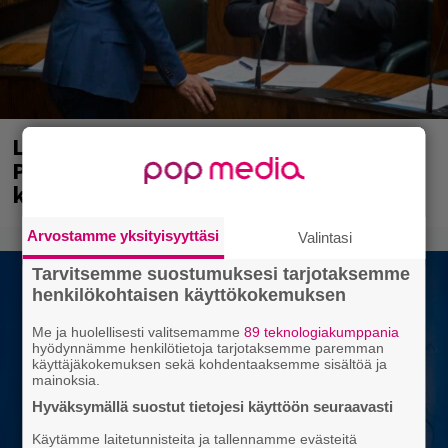
Laittomasta graffitista kiinni jäänyt
Paavo Arhinmäki jälleen spraypullo
kädessä – näitä puolueita ei kiinnosta
Arvostamme yksityisyyttäsi
Valintasi
Tarvitsemme suostumuksesi tarjotaksemme
henkilökohtaisen käyttökokemuksen
Me ja huolellisesti valitsemamme
89 teknologiakumppania
hyödynnämme henkilötietoja tarjotaksemme paremman
käyttäjäkokemuksen sekä kohdentaaksemme sisältöä ja
mainoksia.
Hyväksymällä suostut tietojesi käyttöön seuraavasti
Käytämme laitetunnisteita ja tallennamme evästeitä