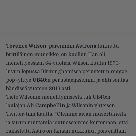
Terence Wilson
, paremmin
Astrona
tunnettu
brittiläinen muusikko, on kuollut. Hän oli
menehtyessään 64-vuotias. Wilson kuului 1970-
luvun lopussa Birminghamissa perustetun reggae-
pop -yhtye
UB40
:n perustajajäseniin, ja ehti soittaa
bändissä vuoteen 2013 asti.
Tieto Wilsonin menehtymisestä tuli UB40:n
laulajan
Ali Campbellin
ja Wilsonin yhteisen
Twitter-tilin kautta. ”Olemme aivan musertuneita
ja surun murtamia joutuessamme kertomaan, että
rakastettu Astro on tänään nukkunut pois erittäin