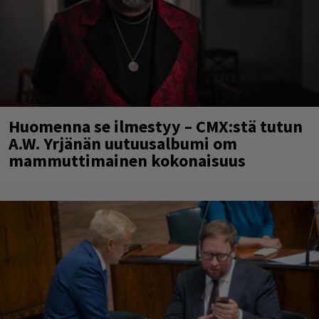
Huomenna se ilmestyy – CMX:stä tutun
A.W. Yrjänän uutuusalbumi om
mammuttimainen kokonaisuus