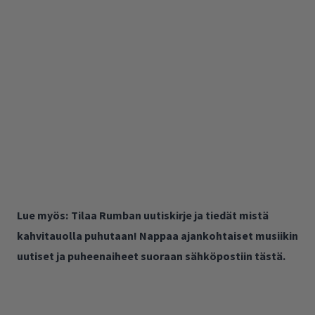
Lue myös:
Tilaa Rumban uutiskirje ja tiedät mistä
kahvitauolla puhutaan! Nappaa ajankohtaiset musiikin
uutiset ja puheenaiheet suoraan sähköpostiin tästä.