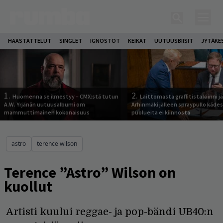
HAASTATTELUT
SINGLET
IGNOSTOT
KEIKAT
UUTUUSBIISIT
JYTÄKE
1.
2.
Huomenna se ilmestyy – CMX:stä tutun
Laittomasta graffitista kiinni 
A.W. Yrjänän uutuusalbumi om
Arhinmäki jälleen spraypullo kädes
mammuttimainen kokonaisuus
puolueita ei kiinnosta
astro
terence wilson
Terence ”Astro” Wilson on
kuollut
Artisti kuului reggae- ja pop-bändi UB40:n