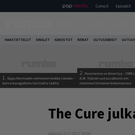
Como.fi
Episodi.fi
ETUSIVU
UUTISET
HAASTAT
HAASTATTELUT
SINGLET
IGNOSTOT
KEIKAT
UUTUUSBIISIT
UUTUUS
2.
Huomenna se ilmestyy – CMX:s
1.
Eppu Normaalin viimeinen keikka tänään –
A.W. Yrjänän uutuusalbumi om
katso kuvagalleria torstailta täältä
mammuttimainen kokonaisuus
The Cure julk
Julkaistu:
3.11.2011 09:00