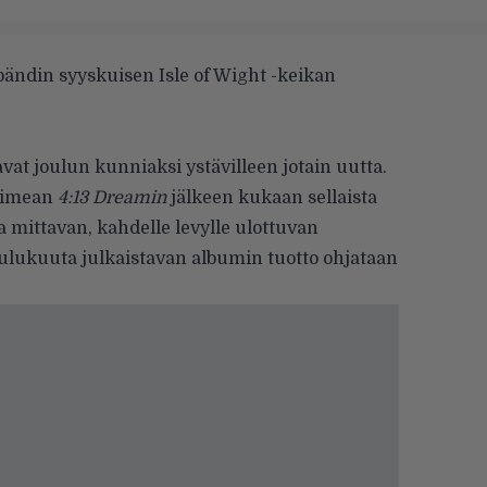
 bändin syyskuisen Isle of Wight -keikan
vat joulun kunniaksi ystävilleen jotain uutta.
laimean
4:13 Dreamin
jälkeen kukaan sellaista
a mittavan, kahdelle levylle ulottuvan
joulukuuta julkaistavan albumin tuotto ohjataan