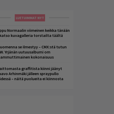
LUETUIMMAT NYT
ppu Normaalin viimeinen keikka tänään
 katso kuvagalleria torstailta täältä
uomenna se ilmestyy – CMX:stä tutun
.W. Yrjänän uutuusalbumi om
ammuttimainen kokonaisuus
aittomasta graffitista kiinni jäänyt
aavo Arhinmäki jälleen spraypullo
ädessä – näitä puolueita ei kiinnosta