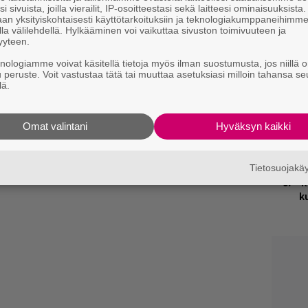
n
i sivuista, joilla vierailit, IP-osoitteestasi sekä laitteesi ominaisuuksista
i.
an yksityiskohtaisesti käyttötarkoituksiin ja teknologiakumppaneihimm
la välilehdellä. Hylkääminen voi vaikuttaa sivuston toimivuuteen ja
M
yyteen.
1
i
knologiamme voivat käsitellä tietoja myös ilman suostumusta, jos niillä o
u peruste. Voit vastustaa tätä tai muuttaa asetuksiasi milloin tahansa se
lä.
W
n
Omat valintani
Hyväksyn kaikki
B
k
Tietosuojak
R
k