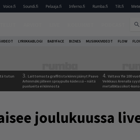
Voice.fi
Soundi.fi
Pelaaja.fi
Inferno.fi
Rumba.fi
Tilt.fi
Metel
TELUT
ARVIOT
LIVE
KOLUMNIT
PODCAST
VIDEOT
LYRIIKKABLOGI
BABYFACE
BIZNES
MUSIIKKIVIDEOT
FLOW
FLO
3.
4.
tä tutun
Laittomasta graffitista kiinni jäänyt Paavo
Valtava Yle 100 vu
Arhinmäki jälleen spraypullo kädessä – näitä
Veikkaus Arenalla syy
puolueita ei kiinnosta
metalliklassikot-kons
aisee joulukuussa liv