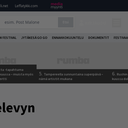
i.net
Leffatykki.com
Etsi
KIRJAUDU
W FESTIVAL
JYTÄKESÄ GO GO
ENNAKKOKUUNTELU
DOKUMENTIT
FESTIVAA
otta -tapahtuma
5.
6.
skuussa – muista myös
Tampereella sunnuntaina superpäivä –
Rushin 
ertti
nämä artistit mukana
kuussa d
elevyn