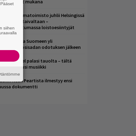
ämä artistit mukana
. Pääset
e
ainio ohjelmatoimisto juhlii Helsingissä
0-vuotista taivaltaan –
lmaistapahtumassa loistoesiintyjät
n siihen
uraavalla
eezer palaa Suomeen yli
eljännesvuosisadan odotuksen jälkeen
lind Channel palasi tauolta – tältä
uulostaa uusi musiikki
äytäntömme
ushin Neail Peartista ilmestyy ensi
uussa dokumentti