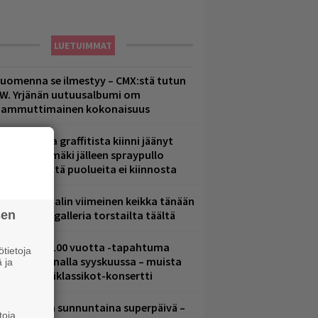
LUETUIMMAT
uomenna se ilmestyy – CMX:stä tutun
.W. Yrjänän uutuusalbumi om
ammuttimainen kokonaisuus
aittomasta graffitista kiinni jäänyt
aavo Arhinmäki jälleen spraypullo
ädessä – näitä puolueita ei kiinnosta
ppu Normaalin viimeinen keikka tänään
sen
 katso kuvagalleria torstailta täältä
altava Yle 100 vuotta -tapahtuma
tietoja
eikkaus Arenalla syyskuussa – muista
 ja
yös metalliklassikot-konsertti
ampereella sunnuntaina superpäivä –
toja