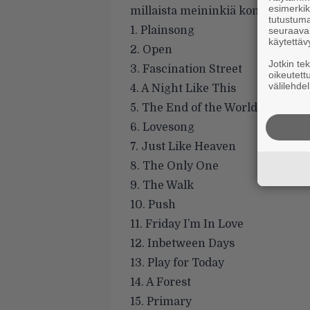
esimerkiks
millaista meininkiä konsertissa ol
tutustuma
1. Plainsong
seuraaval
käytettäv
2. Open
Jotkin te
3. Fascination Street
oikeutett
välilehdel
4. A Night Like This
5. The End of the World
6. Lovesong
7. Just Like Heaven
8. The Only One
9. The Walk
10. Push
11. Friday I’m In Love
12. Inbetween Days
13. Play for Today
14. A Forest
15. Primary