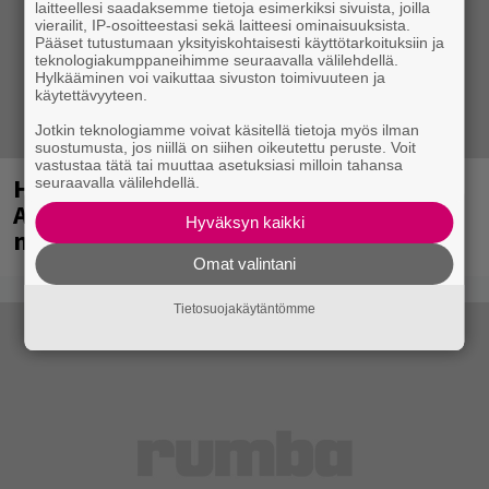
laitteellesi saadaksemme tietoja esimerkiksi sivuista, joilla
vierailit, IP-osoitteestasi sekä laitteesi ominaisuuksista.
Pääset tutustumaan yksityiskohtaisesti käyttötarkoituksiin ja
teknologiakumppaneihimme seuraavalla välilehdellä.
Hylkääminen voi vaikuttaa sivuston toimivuuteen ja
käytettävyyteen.
Jotkin teknologiamme voivat käsitellä tietoja myös ilman
suostumusta, jos niillä on siihen oikeutettu peruste. Voit
vastustaa tätä tai muuttaa asetuksiasi milloin tahansa
Huomenna se ilmestyy – CMX:stä tutun
seuraavalla välilehdellä.
A.W. Yrjänän uutuusalbumi om
Hyväksyn kaikki
mammuttimainen kokonaisuus
Omat valintani
Tietosuojakäytäntömme