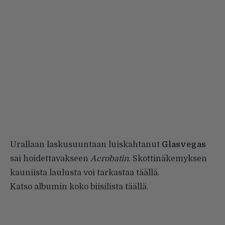
Urallaan laskusuuntaan luiskahtanut
Glasvegas
sai hoidettavakseen
Acrobatin
. Skottinäkemyksen
kauniista laulusta voi tarkastaa
täällä
.
Katso albumin koko biisilista
täällä
.