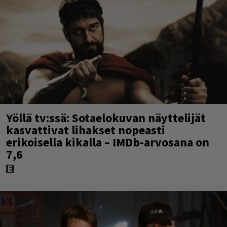
Yöllä tv:ssä: Sotaelokuvan näyttelijät
kasvattivat lihakset nopeasti
erikoisella kikalla – IMDb-arvosana on
7,6