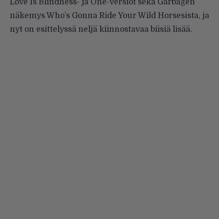
Love Is Blindness- ja One-versiot
sekä Garbagen
näkemys
Who’s Gonna Ride Your Wild Horsesista
, ja
nyt on esittelyssä neljä kiinnostavaa biisiä lisää.