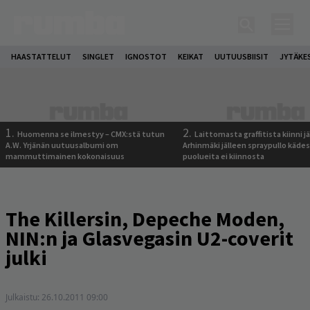
HAASTATTELUT
SINGLET
IGNOSTOT
KEIKAT
UUTUUSBIISIT
JYTÄKE
1.
2.
Huomenna se ilmestyy – CMX:stä tutun
Laittomasta graffitista kiinni 
A.W. Yrjänän uutuusalbumi om
Arhinmäki jälleen spraypullo kädes
mammuttimainen kokonaisuus
puolueita ei kiinnosta
The Killersin, Depeche Moden,
NIN:n ja Glasvegasin U2-coverit
julki
Julkaistu:
26.10.2011 09:00