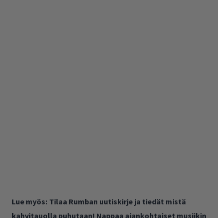
Lue myös:
Tilaa Rumban uutiskirje ja tiedät mistä
kahvitauolla puhutaan! Nappaa ajankohtaiset musiikin