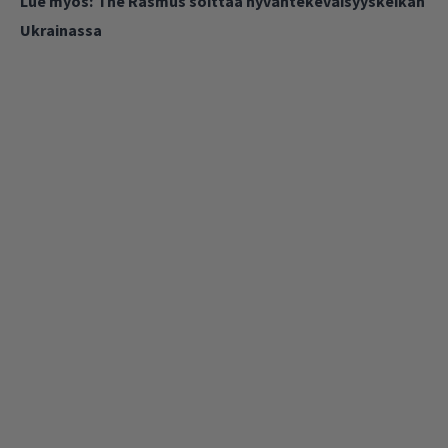
Lue myös:
The Rasmus soittaa hyväntekeväisyyskeikan
Ukrainassa