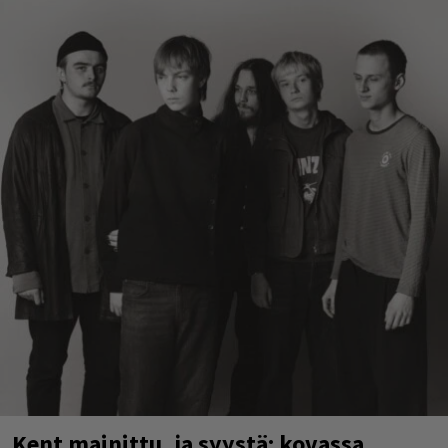
Kent mainittu, ja syystä: kovassa