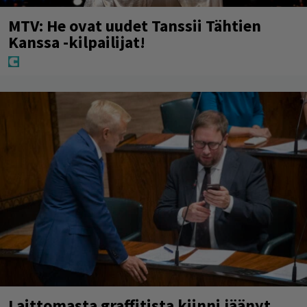
MTV: He ovat uudet Tanssii Tähtien
Kanssa -kilpailijat!
Laittomasta graffitista kiinni jäänyt