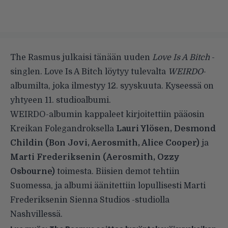
The Rasmus julkaisi tänään uuden
Love Is A Bitch
-
singlen. Love Is A Bitch löytyy tulevalta
WEIRDO
-
albumilta, joka ilmestyy 12. syyskuuta. Kyseessä on
yhtyeen 11. studioalbumi.
WEIRDO-albumin kappaleet kirjoitettiin pääosin
Kreikan Folegandroksella
Lauri Ylösen, Desmond
Childin (Bon Jovi, Aerosmith, Alice Cooper)
ja
Marti Frederiksenin (Aerosmith, Ozzy
Osbourne)
toimesta. Biisien demot tehtiin
Suomessa, ja albumi äänitettiin lopullisesti Marti
Frederiksenin Sienna Studios -studiolla
Nashvillessä.