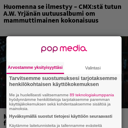
Huomenna se ilmestyy – CMX:stä tutun
A.W. Yrjänän uutuusalbumi om
mammuttimainen kokonaisuus
Arvostamme yksityisyyttäsi
Valintasi
Tarvitsemme suostumuksesi tarjotaksemme
henkilökohtaisen käyttökokemuksen
Me ja huolellisesti valitsemamme
89 teknologiakumppania
hyödynnämme henkilötietoja tarjotaksemme paremman
käyttäjäkokemuksen sekä kohdentaaksemme sisältöä ja
mainoksia.
Mainioita uutisia Remu Aaltosen
Hyväksymällä suostut tietojesi käyttöön seuraavasti
faneille
Käytämme laitetunnisteita ja tallennamme evästeitä