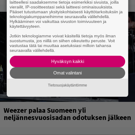
laitteellesi saadaksemme tietoja esimerkiksi sivuista, joilla
vierailit, IP-osoitteestasi sekä laitteesi ominaisuuksista.
Pääset tutustumaan yksityiskohtaisesti käyttötarkoituksiin ja
teknologiakumppaneihimme seuraavalla välilehdellä.
Hylkääminen voi vaikuttaa sivuston toimivuuteen ja
käytettävyyteen.
Jotkin teknologiamme voivat käsitellä tietoja myös ilman
suostumusta, jos niillä on siihen oikeutettu peruste. Voit
vastustaa tätä tai muuttaa asetuksiasi milloin tahansa
seuraavalla välilehdellä.
Hyväksyn kaikki
Omat valintani
Tietosuojakäytäntömme
Weezer palaa Suomeen yli
neljännesvuosisadan odotuksen jälkeen