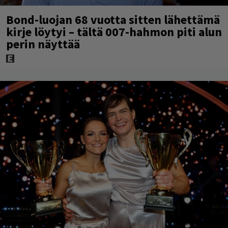
Bond-luojan 68 vuotta sitten lähettämä
kirje löytyi – tältä 007-hahmon piti alun
perin näyttää