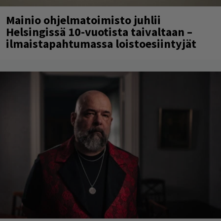
Mainio ohjelmatoimisto juhlii
Helsingissä 10-vuotista taivaltaan –
ilmaistapahtumassa loistoesiintyjät