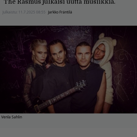
The Rasmus julkaisi uutta musiikkia.
Julkaistu:
11.7.2025 08:55
Jarkko Fräntilä
Venla Sahlin