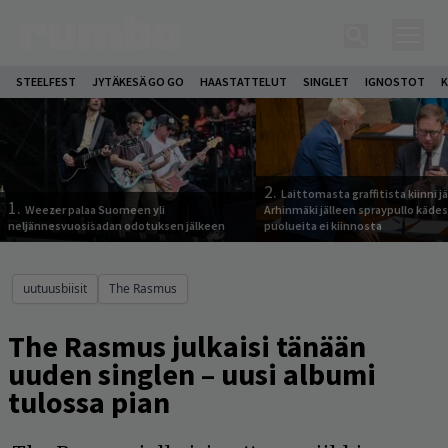
STEELFEST
JYTÄKESÄ GO GO
HAASTATTELUT
SINGLET
IGNOSTOT
K
2.
Laittomasta graffitista kiinni 
1.
Weezer palaa Suomeen yli
Arhinmäki jälleen spraypullo kädes
neljännesvuosisadan odotuksen jälkeen
puolueita ei kiinnosta
uutuusbiisit
The Rasmus
The Rasmus julkaisi tänään
uuden singlen – uusi albumi
tulossa pian