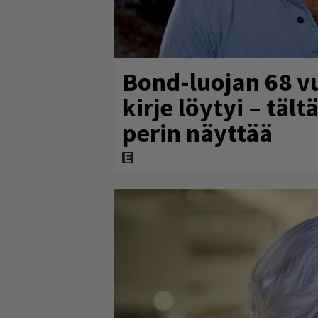
Bond-luojan 68 v
kirje löytyi – täl
perin näyttää