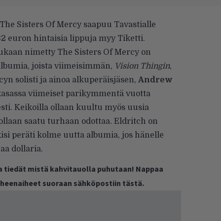
The Sisters Of Mercy
saapuu Tavastialle
2 euron hintaisia lippuja myy
Tiketti
.
kaan nimetty The Sisters Of Mercy on
albumia, joista viimeisimmän,
Vision Thingin
,
yn solisti ja ainoa alkuperäisjäsen,
Andrew
 kasassa viimeiset parikymmentä vuotta
esti. Keikoilla ollaan kuultu myös uusia
ollaan saatu turhaan odottaa. Eldritch on
isi peräti kolme uutta albumia, jos hänelle
aa dollaria.
ja tiedät mistä kahvitauolla puhutaan! Nappaa
puheenaiheet suoraan sähköpostiin tästä.