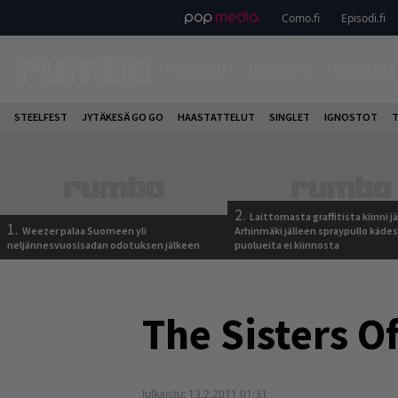
Como.fi
Episodi.fi
ETUSIVU
UUTISET
HAASTAT
STEELFEST
JYTÄKESÄ GO GO
HAASTATTELUT
SINGLET
IGNOSTOT
T
2.
Laittomasta graffitista kiinni 
1.
Weezer palaa Suomeen yli
Arhinmäki jälleen spraypullo kädes
neljännesvuosisadan odotuksen jälkeen
puolueita ei kiinnosta
The Sisters O
Julkaistu:
13.2.2011 01:31