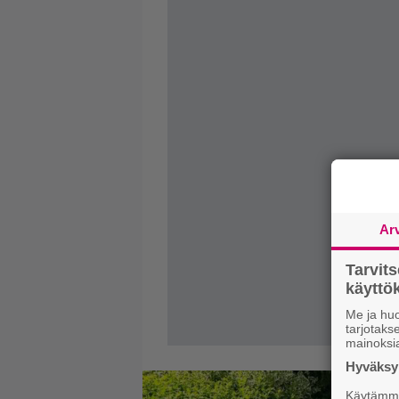
Ar
Tarvit
käytt
Me ja huo
tarjotak
mainoksi
Hyväksym
Käytämme 