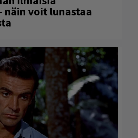
aan ilmaisia
– näin voit lunastaa
sta