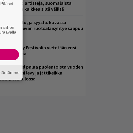
arjoaa kulttiartisteja, suomalaista
. Pääset
e
saamista ja kaikkea siltä väliltä
ent mainittu, ja syystä: kovassa
n siihen
osteessa olevan ruotsalaisyhtye saapuu
uraavalla
uomeen
ampere City Festivalia vietetään ensi
iikonloppuna
lind Channel palaa puolentoista vuoden
uolta – uusi levy ja jättikeikka
äytäntömme
elsingissä tulossa