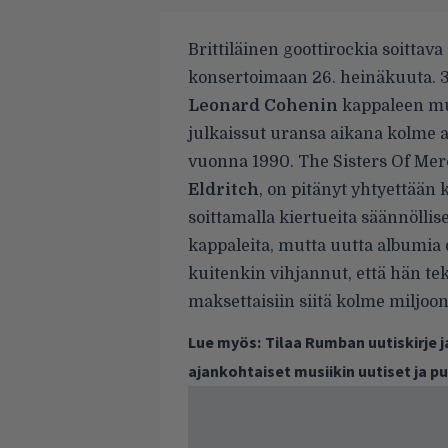
Brittiläinen goottirockia soittava
konsertoimaan 26. heinäkuuta.
3
Leonard Cohenin
kappaleen mu
julkaissut uransa aikana kolme 
vuonna 1990. The Sisters Of Merc
Eldritch
, on pitänyt yhtyettään
soittamalla kiertueita säännöllis
kappaleita, mutta uutta albumia 
kuitenkin vihjannut, että hän tek
maksettaisiin siitä kolme miljoon
Lue myös:
Tilaa Rumban uutiskirje 
ajankohtaiset musiikin uutiset ja 