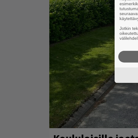
esimerkiks
tutustuma
seuraaval
käytettäv
Jotkin te
oikeutett
välilehdel