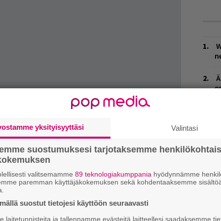
W
n
Ä
es
J
H
vostamme yksityisyyttäsi
Valintasi
k
semme suostumuksesi tarjotaksemme henkilökohtai
L
ökokemuksen
P
k
lellisesti valitsemamme
89 teknologiakumppania
hyödynnämme henkilö
semme paremman käyttäjäkokemuksen sekä kohdentaaksemme sisältöä
a.
M
ällä suostut tietojesi käyttöön seuraavasti
H
laitetunnisteita ja tallennamme evästeitä laitteellesi saadaksemme tie