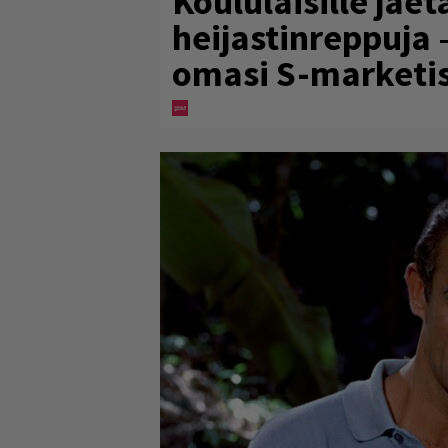
Koululaisille jaet
heijastinreppuja 
omasi S-marketi