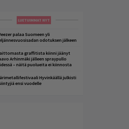
LUETUIMMAT NYT
eezer palaa Suomeen yli
eljännesvuosisadan odotuksen jälkeen
aittomasta graffitista kiinni jäänyt
aavo Arhinmäki jälleen spraypullo
ädessä – näitä puolueita ei kiinnosta
ärimetallifestivaali Hyvinkäällä julkisti
iintyjiä ensi vuodelle