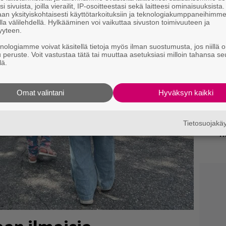
t
i sivuista, joilla vierailit, IP-osoitteestasi sekä laitteesi ominaisuuksista
an yksityiskohtaisesti käyttötarkoituksiin ja teknologiakumppaneihimm
o
la välilehdellä. Hylkääminen voi vaikuttaa sivuston toimivuuteen ja
yyteen.
K
knologiamme voivat käsitellä tietoja myös ilman suostumusta, jos niillä o
n
u peruste. Voit vastustaa tätä tai muuttaa asetuksiasi milloin tahansa se
S
lä.
T
v
Omat valintani
Hyväksyn kaikki
B
ta
Tietosuojak
H