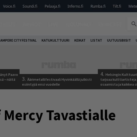
Voice.fi
Soundi.fi
Pelaaja.fi
Inferno.fi
Rumba.fi
Tilt.fi
Metel
TELUT
ARVIOT
LIVE
KOLUMNIT
PODCAST
AMPERE CITY FESTIVAL
KATUKULTTUURI
KEIKAT
LISTAT
UUTUUSBIISIT
4.
jäänyt Paavo
Helsingin Kulttuur
3.
sä – näitä
Äärimetallifestivaali Hyvinkäällä julkisti
tarjoaa kulttiartistej
esiintyjiä ensi vuodelle
osaamista ja kaikkea si
f Mercy Tavastialle