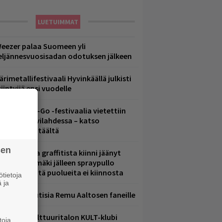
LUETUIMMAT
eezer palaa Suomeen yli
eljännesvuosisadan odotuksen jälkeen
ärimetallifestivaali Hyvinkäällä julkisti
iintyjiä ensi vuodelle
ytäkesä Go-Go -festivaalia vietettiin
elsingin Suvilahdessa – katso
uvagalleria täältä
sen
aittomasta graffitista kiinni jäänyt
aavo Arhinmäki jälleen spraypullo
ädessä – näitä puolueita ei kiinnosta
tietoja
 ja
ainioita uutisia Remu Aaltosen faneille
elsingin Kulttuuritalon KULT-klubi
toja