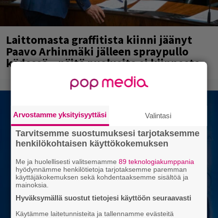
Laittomasta graffitista kiinni jäänyt
Paavo Arhinmäki jälleen spraypullo
kädessä – näitä puolueita ei kiinnosta
Arvostamme yksityisyyttäsi
Valintasi
Tarvitsemme suostumuksesi tarjotaksemme
henkilökohtaisen käyttökokemuksen
Me ja huolellisesti valitsemamme
89 teknologiakumppania
hyödynnämme henkilötietoja tarjotaksemme paremman
käyttäjäkokemuksen sekä kohdentaaksemme sisältöä ja
mainoksia.
Hyväksymällä suostut tietojesi käyttöön seuraavasti
Käytämme laitetunnisteita ja tallennamme evästeitä