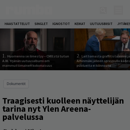
HAASTATTELUT
SINGLET
IGNOSTOT
KEIKAT
UUTUUSBIISIT
JYTÄKE
1.
2.
Huomenna se ilmestyy – CMX:stä tutun
Laittomasta graffitista kiinni 
A.W. Yrjänän uutuusalbumi om
Arhinmäki jälleen spraypullo kädes
mammuttimainen kokonaisuus
puolueita ei kiinnosta
Dokumentit
Traagisesti kuolleen näyttelijän
tarina nyt Ylen Areena-
palvelussa