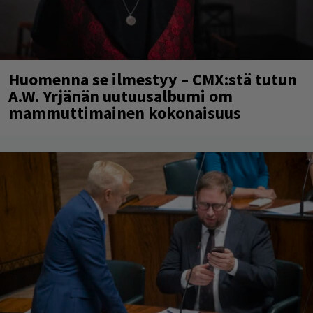
Huomenna se ilmestyy – CMX:stä tutun
A.W. Yrjänän uutuusalbumi om
mammuttimainen kokonaisuus