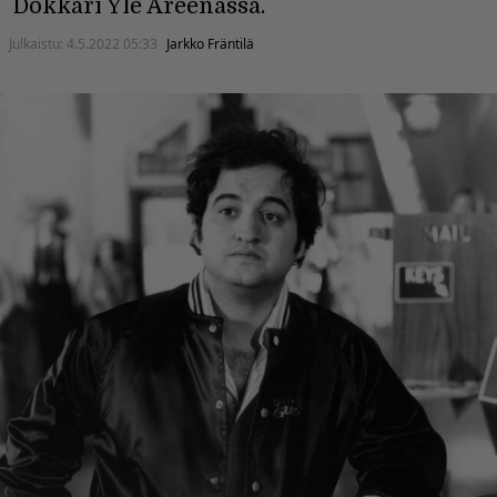
Dokkari Yle Areenassa.
Julkaistu:
4.5.2022 05:33
Jarkko Fräntilä