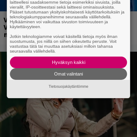
laitteellesi saadaksemme tietoja esimerkiksi sivuista, joilla
vierailit, IP-osoitteestasi sekä laitteesi ominaisuuksista.
Pääset tutustumaan yksityiskohtaisesti käyttötarkoituksiin ja
teknologiakumppaneihimme seuraavalla välilehdellä.
Valtava Yle 100 vuotta -tapahtuma
Hylkääminen voi vaikuttaa sivuston toimivuuteen ja
Veikkaus Arenalla syyskuussa – muista
käytettävyyteen.
myös metalliklassikot-konsertti
Jotkin teknologiamme voivat käsitellä tietoja myös ilman
suostumusta, jos niillä on siihen oikeutettu peruste. Voit
vastustaa tätä tai muuttaa asetuksiasi milloin tahansa
seuraavalla välilehdellä.
Hyväksyn kaikki
Omat valintani
Tietosuojakäytäntömme