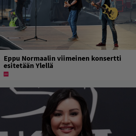
Eppu Normaalin viimeinen konsertti
esitetään Ylellä