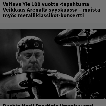
Valtava Yle 100 vuotta -tapahtuma
Veikkaus Arenalla syyskuussa – muista
myös metalliklassikot-konsertti
Rushin Neail Peartista ilmestyy ensi