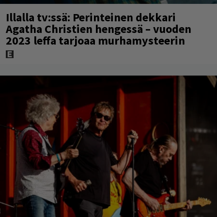
Illalla tv:ssä: Perinteinen dekkari
Agatha Christien hengessä – vuoden
2023 leffa tarjoaa murhamysteerin