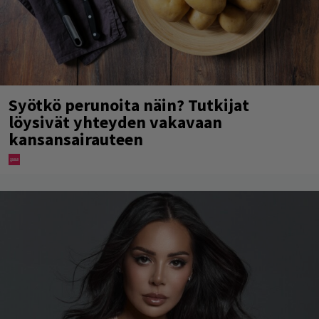
Syötkö perunoita näin? Tutkijat
löysivät yhteyden vakavaan
kansansairauteen