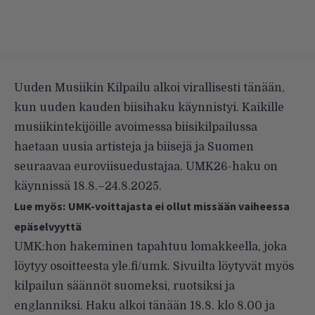
Uuden Musiikin Kilpailu alkoi virallisesti tänään,
kun uuden kauden biisihaku käynnistyi. Kaikille
musiikintekijöille avoimessa biisikilpailussa
haetaan uusia artisteja ja biisejä ja Suomen
seuraavaa euroviisuedustajaa. UMK26-haku on
käynnissä 18.8.–24.8.2025.
Lue myös:
UMK-voittajasta ei ollut missään vaiheessa
epäselvyyttä
UMK:hon hakeminen tapahtuu lomakkeella, joka
löytyy osoitteesta
yle.fi/umk
. Sivuilta löytyvät myös
kilpailun säännöt suomeksi, ruotsiksi ja
englanniksi. Haku alkoi tänään 18.8. klo 8.00 ja