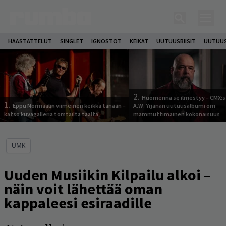
HAASTATTELUT
SINGLET
IGNOSTOT
KEIKAT
UUTUUSBIISIT
UUTUUS
2.
Huomenna se ilmestyy – CMX:s
1.
Eppu Normaalin viimeinen keikka tänään –
A.W. Yrjänän uutuusalbumi om
katso kuvagalleria torstailta täältä
mammuttimainen kokonaisuus
UMK
Uuden Musiikin Kilpailu alkoi –
näin voit lähettää oman
kappaleesi esiraadille