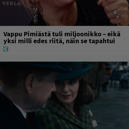
Vappu Pimiästä tuli miljoonikko – eikä
yksi milli edes riitä, näin se tapahtui