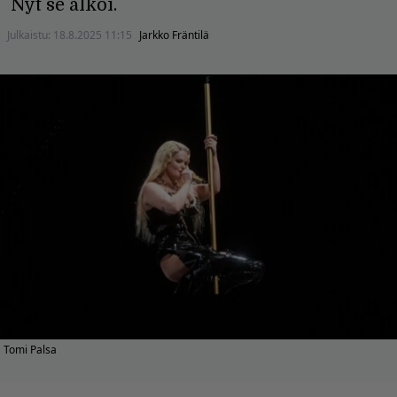
Nyt se alkoi.
Julkaistu:
18.8.2025 11:15
Jarkko Fräntilä
Tomi Palsa