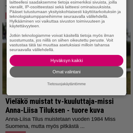
laitteellesi saadaksemme tietoja esimerkiksi sivuista, joilla
vierailit, IP-osoitteestasi sekä laitteesi ominaisuuksista.
Pääset tutustumaan yksityiskohtaisesti käyttötarkoituksiin ja
teknologiakumppaneihimme seuraavalla välilehdellä.
Hylkääminen voi vaikuttaa sivuston toimivuuteen ja
käytettävyyteen.
Jotkin teknologiamme voivat käsitellä tietoja myös ilman
suostumusta, jos niillä on siihen oikeutettu peruste. Voit
vastustaa tätä tai muuttaa asetuksiasi milloin tahansa
seuraavalla välilehdellä.
Hyväksyn kaikki
Omat valintani
Tietosuojakäytäntömme