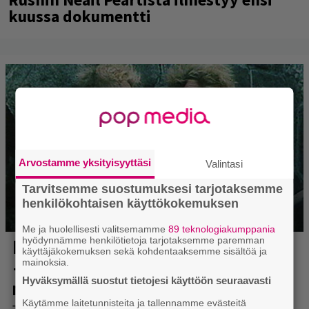
kuussa dokumentti
Arvostamme yksityisyyttäsi
Valintasi
Tarvitsemme suostumuksesi tarjotaksemme
henkilökohtaisen käyttökokemuksen
Me ja huolellisesti valitsemamme
89 teknologiakumppania
hyödynnämme henkilötietoja tarjotaksemme paremman
käyttäjäkokemuksen sekä kohdentaaksemme sisältöä ja
mainoksia.
Hyväksymällä suostut tietojesi käyttöön seuraavasti
Käytämme laitetunnisteita ja tallennamme evästeitä