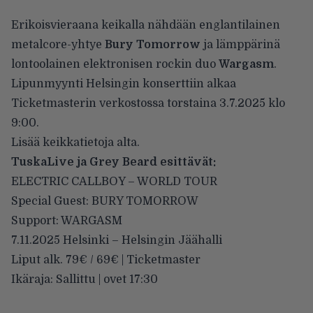
Erikoisvieraana keikalla nähdään englantilainen
metalcore-yhtye
Bury Tomorrow
ja lämppärinä
lontoolainen elektronisen rockin duo
Wargasm
.
Lipunmyynti Helsingin konserttiin alkaa
Ticketmasterin verkostossa torstaina 3.7.2025 klo
9:00.
Lisää keikkatietoja alta.
TuskaLive ja Grey Beard esittävät:
ELECTRIC CALLBOY – WORLD TOUR
Special Guest: BURY TOMORROW
Support: WARGASM
7.11.2025 Helsinki – Helsingin Jäähalli
Liput alk. 79€ / 69€ | Ticketmaster
Ikäraja: Sallittu | ovet 17:30