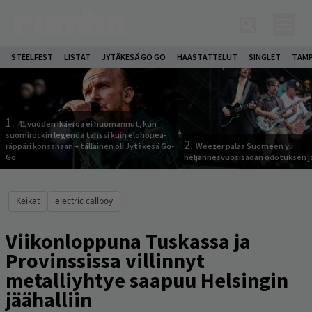
STEELFEST
LISTAT
JYTÄKESÄ GO GO
HAASTATTELUT
SINGLET
TAMP
1.
41 vuoden ikäeroa ei huomannut, kun
suomirockin legenda tanssi kuin elohopea-
2.
räppäri konsanaan – tällainen oli Jytäkesä Go-
Weezer palaa Suomeen yli
Go
neljännesvuosisadan odotuksen j
Keikat
electric callboy
Viikonloppuna Tuskassa ja
Provinssissa villinnyt
metalliyhtye saapuu Helsingin
jäähalliin