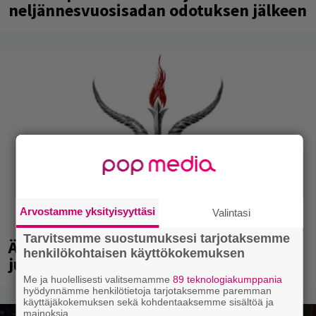
neljännesvuosisadan odotuksen jälkeen
Arvostamme yksityisyyttäsi
Valintasi
Tarvitsemme suostumuksesi tarjotaksemme
Äärimetallifestivaali Hyvinkäällä
henkilökohtaisen käyttökokemuksen
julkisti esiintyjiä ensi vuodelle
Me ja huolellisesti valitsemamme
89 teknologiakumppania
hyödynnämme henkilötietoja tarjotaksemme paremman
käyttäjäkokemuksen sekä kohdentaaksemme sisältöä ja
mainoksia.