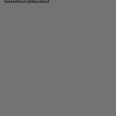
tunteelliset jäähyväiset