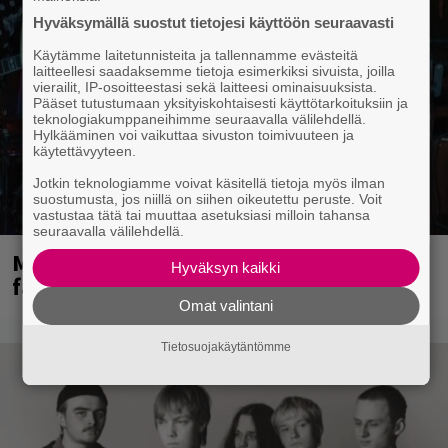
Hyväksymällä suostut tietojesi käyttöön seuraavasti
Käytämme laitetunnisteita ja tallennamme evästeitä
laitteellesi saadaksemme tietoja esimerkiksi sivuista, joilla
vierailit, IP-osoitteestasi sekä laitteesi ominaisuuksista.
Pääset tutustumaan yksityiskohtaisesti käyttötarkoituksiin ja
teknologiakumppaneihimme seuraavalla välilehdellä.
Hylkääminen voi vaikuttaa sivuston toimivuuteen ja
käytettävyyteen.
Jotkin teknologiamme voivat käsitellä tietoja myös ilman
suostumusta, jos niillä on siihen oikeutettu peruste. Voit
vastustaa tätä tai muuttaa asetuksiasi milloin tahansa
seuraavalla välilehdellä.
Mainioita uutisia Remu Aaltosen
Hyväksyn kaikki
faneille
Omat valintani
Tietosuojakäytäntömme