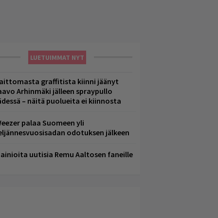
LUETUIMMAT NYT
aittomasta graffitista kiinni jäänyt
aavo Arhinmäki jälleen spraypullo
ädessä – näitä puolueita ei kiinnosta
eezer palaa Suomeen yli
eljännesvuosisadan odotuksen jälkeen
ainioita uutisia Remu Aaltosen faneille