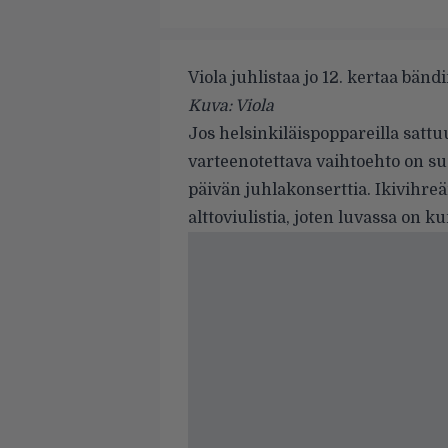
Viola juhlistaa jo 12. kertaa bän
Kuva: Viola
Jos helsinkiläispoppareilla satt
varteenotettava vaihtoehto on s
päivän juhlakonserttia. Ikivihre
alttoviulistia, joten luvassa on 