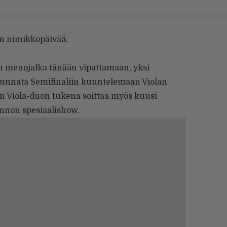
din nimikkopäivää.
uu menojalka tänään vipattamaan, yksi
uunnata Semifinaliin kuuntelemaan Violan
än Viola-duon tukena soittaa myös kuusi
kunnon spesiaalishow.