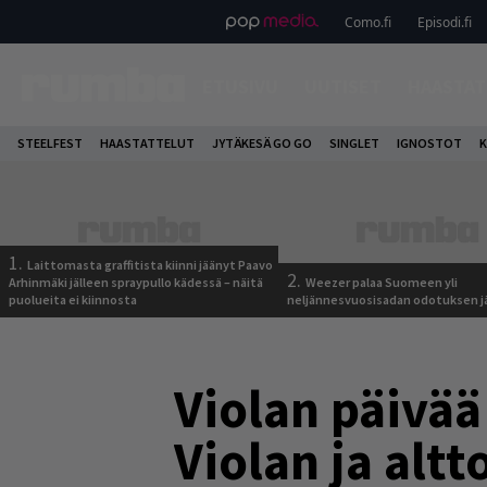
Como.fi
Episodi.fi
ETUSIVU
UUTISET
HAASTAT
STEELFEST
HAASTATTELUT
JYTÄKESÄ GO GO
SINGLET
IGNOSTOT
K
1.
Laittomasta graffitista kiinni jäänyt Paavo
2.
Arhinmäki jälleen spraypullo kädessä – näitä
Weezer palaa Suomeen yli
puolueita ei kiinnosta
neljännesvuosisadan odotuksen j
Violan päivää
Violan ja alt