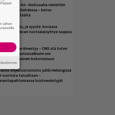
. Pääset
ytäkesä Go-Go -festivaalia vietettiin
e
elsingin Suvilahdessa – katso
uvagalleria täältä
n siihen
ent mainittu, ja syystä: kovassa
uraavalla
osteessa olevan ruotsalaisyhtye saapuu
uomeen
uomenna se ilmestyy – CMX:stä tutun
.W. Yrjänän uutuusalbumi om
ammuttimainen kokonaisuus
äytäntömme
ainio ohjelmatoimisto juhlii Helsingissä
0-vuotista taivaltaan –
lmaistapahtumassa loistoesiintyjät