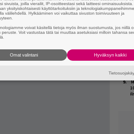
i sivuista, joilla vierailit, IP-osoitteestasi sekä laitteesi ominaisuuksista
J
an yksityiskohtaisesti käyttötarkoituksiin ja teknologiakumppaneihimm
H
la välilehdellä. Hylkääminen voi vaikuttaa sivuston toimivuuteen ja
k
yyteen.
ja tiedät mistä kahvitauolla puhutaan! Nappaa
puheenaiheet suoraan sähköpostiin tästä.
knologiamme voivat käsitellä tietoja myös ilman suostumusta, jos niillä o
K
u peruste. Voit vastustaa tätä tai muuttaa asetuksiasi milloin tahansa se
n
lä.
S
Omat valintani
Hyväksyn kaikki
H
A
m
Tietosuojak
M
1
i