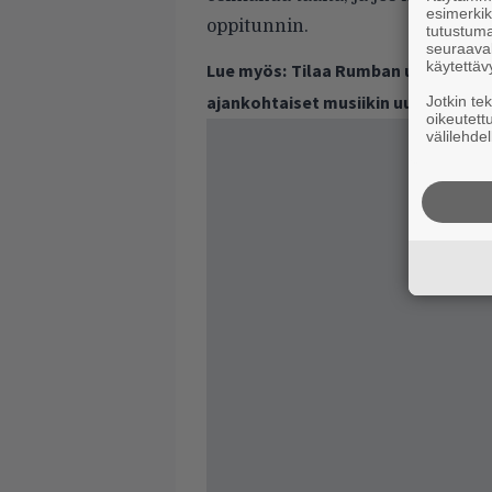
esimerkiks
oppitunnin.
tutustuma
seuraaval
käytettäv
Lue myös:
Tilaa Rumban uutiskirje 
ajankohtaiset musiikin uutiset ja 
Jotkin te
oikeutett
välilehdel