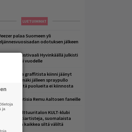
LUETUIMMAT
eezer palaa Suomeen yli
eljännesvuosisadan odotuksen jälkeen
ärimetallifestivaali Hyvinkäällä julkisti
iintyjiä ensi vuodelle
aittomasta graffitista kiinni jäänyt
aavo Arhinmäki jälleen spraypullo
ädessä – näitä puolueita ei kiinnosta
sen
ainioita uutisia Remu Aaltosen faneille
tietoja
 ja
elsingin Kulttuuritalon KULT-klubi
arjoaa kulttiartisteja, suomalaista
saamista ja kaikkea siltä väliltä
toja