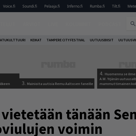
Voice.fi
Soundi.fi
Pelaaja.fi
Inferno.fi
Rumba.fi
Tilt.fi
Metel
TELUT
ARVIOT
LIVE
KOLUMNIT
PODCAST
ATUKULTTUURI
KEIKAT
TAMPERE CITY FESTIVAL
UUTUUSBIISIT
UUTUUSVI
4.
Huomenna se ilmes
A.W. Yrjänän uutuusa
3.
älkeen
Mainioita uutisia Remu Aaltosen faneille
mammuttimainen kok
 vietetään tänään Sem
toviulujen voimin