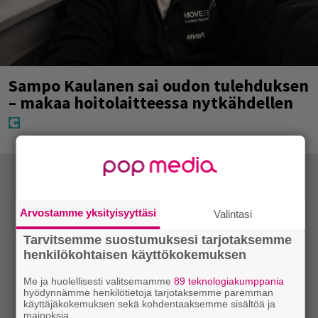
Sampo Kaulanen sai oudon tulehduksen
– makaa hoitolaitteessa nytkähdellen
Arvostamme yksityisyyttäsi
Valintasi
Tarvitsemme suostumuksesi tarjotaksemme
henkilökohtaisen käyttökokemuksen
Me ja huolellisesti valitsemamme
89 teknologiakumppania
hyödynnämme henkilötietoja tarjotaksemme paremman
käyttäjäkokemuksen sekä kohdentaaksemme sisältöä ja
mainoksia.