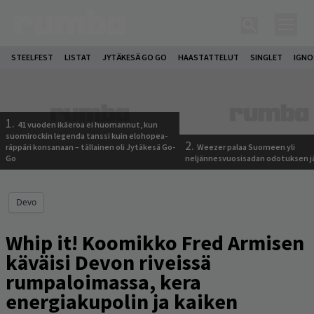
STEELFEST
LISTAT
JYTÄKESÄ GO GO
HAASTATTELUT
SINGLET
IGN
1.
41 vuoden ikäeroa ei huomannut, kun
suomirockin legenda tanssi kuin elohopea-
2.
räppäri konsanaan – tällainen oli Jytäkesä Go-
Weezer palaa Suomeen yli
Go
neljännesvuosisadan odotuksen j
Devo
Whip it! Koomikko Fred Armisen
käväisi Devon riveissä
rumpaloimassa, kera
energiakupolin ja kaiken