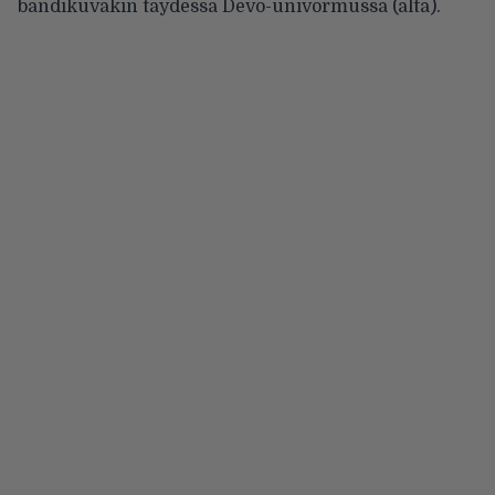
bändikuvakin täydessä Devo-univormussa (alta).