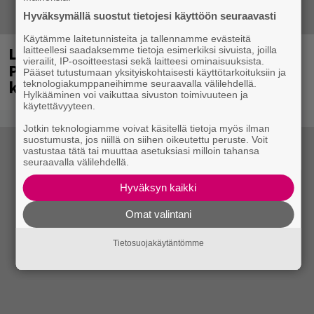
Hyväksymällä suostut tietojesi käyttöön seuraavasti
Käytämme laitetunnisteita ja tallennamme evästeitä
Laittomasta graffitista kiinni jäänyt
laitteellesi saadaksemme tietoja esimerkiksi sivuista, joilla
vierailit, IP-osoitteestasi sekä laitteesi ominaisuuksista.
Paavo Arhinmäki jälleen spraypullo
Pääset tutustumaan yksityiskohtaisesti käyttötarkoituksiin ja
kädessä – näitä puolueita ei kiinnosta
teknologiakumppaneihimme seuraavalla välilehdellä.
Hylkääminen voi vaikuttaa sivuston toimivuuteen ja
käytettävyyteen.
Jotkin teknologiamme voivat käsitellä tietoja myös ilman
suostumusta, jos niillä on siihen oikeutettu peruste. Voit
vastustaa tätä tai muuttaa asetuksiasi milloin tahansa
seuraavalla välilehdellä.
Hyväksyn kaikki
Omat valintani
Tietosuojakäytäntömme