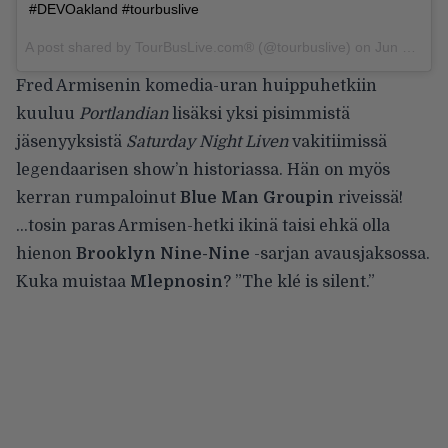
#DEVOakland #tourbuslive
A post shared by
TourBusLive.com®
(@tourbuslive) on
Jun 30, 2018 at 10:06pm PDT
Fred Armisenin komedia-uran huippuhetkiin
kuuluu
Portlandian
lisäksi yksi pisimmistä
jäsenyyksistä
Saturday Night Liven
vakitiimissä
legendaarisen show’n historiassa. Hän on myös
kerran rumpaloinut
Blue Man Groupin
riveissä!
…tosin paras Armisen-hetki ikinä taisi ehkä olla
hienon
Brooklyn Nine-Nine
-sarjan avausjaksossa.
Kuka muistaa
Mlepnosin
? ”The klé is silent.”