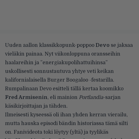
Uuden aallon klassikkopunk-poppoo
Devo
se jaksaa
vieläkin painaa. Nyt viikonloppuna oransseihin
haalareihin ja ”energiakupolihattuihinsa”
uskollisesti sonnustautuva yhtye veti keikan
kalifornialaisella Burger Boogaloo -festarilla.
Rumpalinaan Devo esitteli tällä kertaa koomikko
Fred Armisenin
, eli mainion
Portlandia
-sarjan
käsikirjoittajan ja tähden.
Ilmeisesti kyseessä oli ihan yhden kerran vierailu,
mutta hauska episodi bändin historiassa tämä silti
on. Fanivideota toki löytyy (yltä) ja tyylikäs